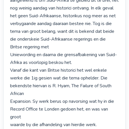
aangewend is om Suid-Afrika se gebied uit te brei, het 
nog weinig aandag van historici ontvang. In elk geval 
het geen Suid-Afrikaanse, historikus nog meer as net 
verbygaande aandag daaraan bestee nie. Tog is die 
tema van groot belang, want dit is bekend dat beide 
die onderskeie Suid-Afrikaanse regerings en die 
Britse regering met

Uniewording en daarna die grensafbakening van Suid-
Afrika as voorlopig beskou het.

Vanaf die kant van Britse historici het wel enkele

werke die 1ig gesien wat die tema ophelder. Die 
bekendste hiervan is R. Hyam, The Failure of South 
African

Expansion. Sy werk berus op navorsing wat hy in die

Record Office te Londen gedoen het, en was van 
groot

waarde by die afhandeling van hierdie werk.
