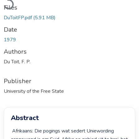
Files
DuToitFP.pdf
(5.91 MB)
Date
1979
Authors
Du Toit, F. P.
Publisher
University of the Free State
Abstract
 Afrikaans: Die pogings wat sedert Uniewording 