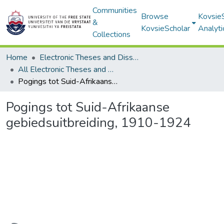
Communities
Browse
Kovsie
&
KovsieScholar
Analyti
Collections
Home
Electronic Theses and Dissertations
All Electronic Theses and Dissertations
Pogings tot Suid-Afrikaanse gebiedsuitbreiding, 1910-1924
Pogings tot Suid-Afrikaanse
gebiedsuitbreiding, 1910-1924
Loading...