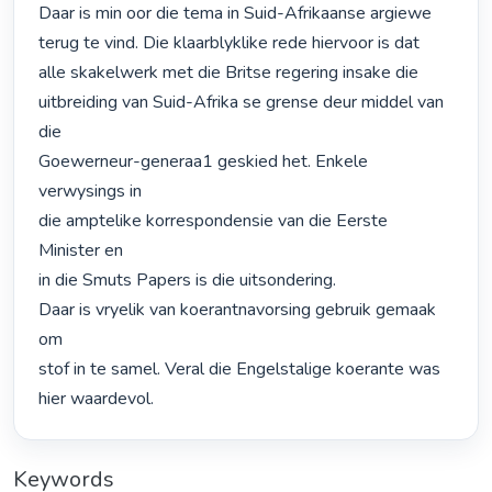
Daar is min oor die tema in Suid-Afrikaanse argiewe

terug te vind. Die klaarblyklike rede hiervoor is dat

alle skakelwerk met die Britse regering insake die 
uitbreiding van Suid-Afrika se grense deur middel van 
die

Goewerneur-generaa1 geskied het. Enkele 
verwysings in

die amptelike korrespondensie van die Eerste 
Minister en

in die Smuts Papers is die uitsondering.

Daar is vryelik van koerantnavorsing gebruik gemaak 
om

stof in te samel. Veral die Engelstalige koerante was 
hier waardevol. 
Keywords