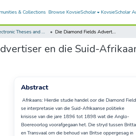
unities & Collections
Browse KovsieScholar
KovsieScholar An
All Electronic Theses and Dissertations
Die Diamond Fields Advertiser en die Suid-Afrikaanse politieke krisisse, 1896-1898
vertiser en die Suid-Afrikaans
Abstract
 Afrikaans: Hierdie studie handel oor die Diamond Fields Advertiser

se interpretasie van die Suid-Afrikaanse politieke

krisisse van die jare 1896 tot 1898 wat die Anglo-

Boereoorlog voorafgegaan het. Die stryd tussen Britta
en Transvaal om die behoud van Britse oppergesag in
