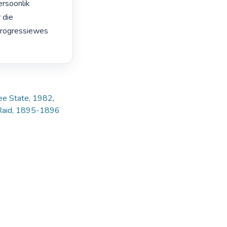
rsoonlik

die

Progressiewes

ree State, 1982
,
Raid, 1895-1896