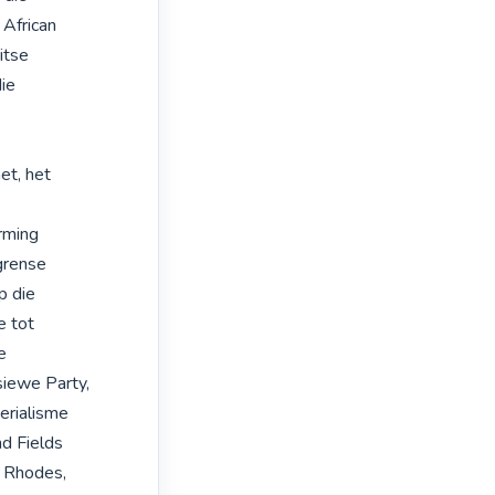
African

tse

ie

t, het 
rming

grense

 die

 tot



iewe Party,

erialisme

 Fields

 Rhodes,
