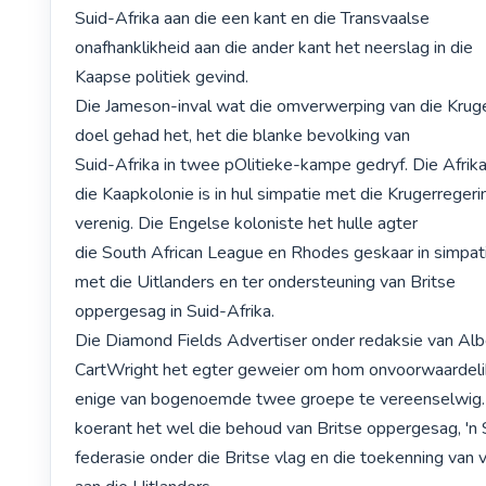
Suid-Afrika aan die een kant en die Transvaalse

onafhanklikheid aan die ander kant het neerslag in die

Kaapse politiek gevind.

Die Jameson-inval wat die omverwerping van die Kruge
doel gehad het, het die blanke bevolking van

Suid-Afrika in twee pOlitieke-kampe gedryf. Die Afrikan
die Kaapkolonie is in hul simpatie met die Krugerregerin
verenig. Die Engelse koloniste het hulle agter

die South African League en Rhodes geskaar in simpati
met die Uitlanders en ter ondersteuning van Britse

oppergesag in Suid-Afrika.

Die Diamond Fields Advertiser onder redaksie van Albe
CartWright het egter geweier om hom onvoorwaardeli
enige van bogenoemde twee groepe te vereenselwig. 
koerant het wel die behoud van Britse oppergesag, 'n 
federasie onder die Britse vlag en die toekenning van v