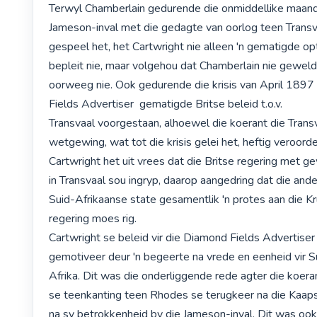
Terwyl Chamberlain gedurende die onmiddellike maande
Jameson-inval met die gedagte van oorlog teen Transva
gespeel het, het Cartwright nie alleen 'n gematigde op
bepleit nie, maar volgehou dat Chamberlain nie geweld
oorweeg nie. Ook gedurende die krisis van April 1897
Fields Advertiser  gematigde Britse beleid t.o.v.

Transvaal voorgestaan, alhoewel die koerant die Transv
wetgewing, wat tot die krisis gelei het, heftig veroordee
Cartwright het uit vrees dat die Britse regering met ge
in Transvaal sou ingryp, daarop aangedring dat die ander
Suid-Afrikaanse state gesamentlik 'n protes aan die Kr
regering moes rig.

Cartwright se beleid vir die Diamond Fields Advertiser i
gemotiveer deur 'n begeerte na vrede en eenheid vir Su
Afrika. Dit was die onderliggende rede agter die koeran
se teenkanting teen Rhodes se terugkeer na die Kaapse
na sy betrokkenheid by die Jameson-inval. Dit was ook 