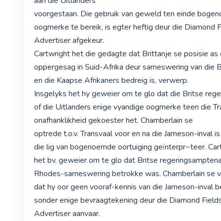
aan die Uitlanders

voorgestaan. Die gebruik van geweld ten einde boge
oogmerke te bereik, is egter heftig deur die Diamond Fi
Advertiser afgekeur.

Cartwright het die gedagte dat Brittanje se posisie as d
oppergesag in Suid-Afrika deur sameswering van die B
en die Kaapse Afrikaners bedreig is, verwerp.

Insgelyks het hy geweier om te glo dat die Britse reger
of die Uitlanders enige vyandige oogmerke teen die Tr
onafhanklikheid gekoester het. Chamberlain se

optrede t.o.v. Transvaal voor en na die Jameson-inval is 
die lig van bogenoemde oortuiging geïnterpr~teer. Cart
het bv. geweier om te glo dat Britse regeringsamptenar
Rhodes-sameswering betrokke was. Chamberlain se ve
dat hy oor geen vooraf-kennis van die Jameson-inval bes
sonder enige bevraagtekening deur die Diamond Fields
Advertiser aanvaar.
