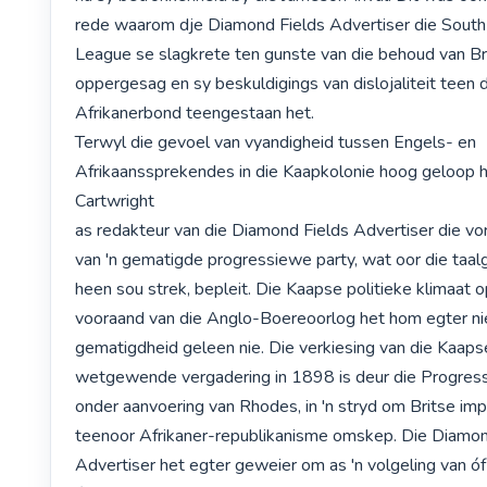
rede waarom dje Diamond Fields Advertiser die South 
League se slagkrete ten gunste van die behoud van Bri
oppergesag en sy beskuldigings van dislojaliteit teen d
Afrikanerbond teengestaan het.

Terwyl die gevoel van vyandigheid tussen Engels- en 
Afrikaanssprekendes in die Kaapkolonie hoog geloop he
Cartwright

as redakteur van die Diamond Fields Advertiser die vo
van 'n gematigde progressiewe party, wat oor die taal
heen sou strek, bepleit. Die Kaapse politieke klimaat op
vooraand van die Anglo-Boereoorlog het hom egter nie
gematigdheid geleen nie. Die verkiesing van die Kaapse
wetgewende vergadering in 1898 is deur die Progress
onder aanvoering van Rhodes, in 'n stryd om Britse imp
teenoor Afrikaner-republikanisme omskep. Die Diamond
Advertiser het egter geweier om as 'n volgeling van óf