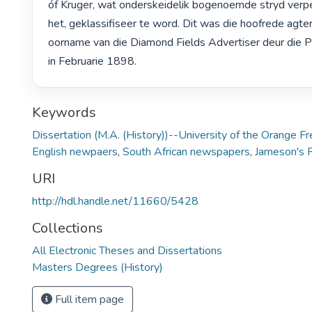
óf Kruger, wat onderskeidelik bogenoemde stryd verpe
het, geklassifiseer te word. Dit was die hoofrede agter 
oorname van die Diamond Fields Advertiser deur die 
in Februarie 1898. 
Keywords
Dissertation (M.A. (History))--University of the Orange F
English newpaers
,
South African newspapers
,
Jameson's 
URI
http://hdl.handle.net/11660/5428
Collections
All Electronic Theses and Dissertations
Masters Degrees (History)
Full item page