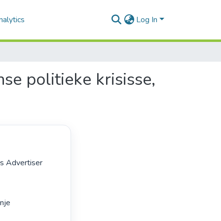
alytics
Log In
e politieke krisisse,
nje
