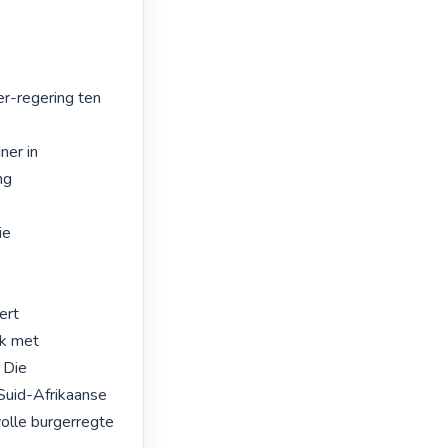
r-regering ten 
er in

g

e

rt

k met

Die

Suid-Afrikaanse 
olle burgerregte 