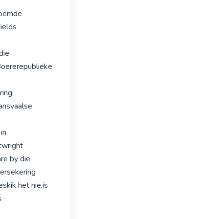
noemde

elds

ie

oererepublieke

ing

ansvaalse 
in

wright

e by die

rsekering

kik het nie,is 

