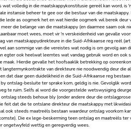
s wat volledig in die maatskappykonstitusie gereël kan word, is 
finale instansie beheer te gee oor die bestuur van die maatskappy.
ie lede as oogmerk het en wat hierdie oogmerk wil bereik deur v
e meer die belange van die maatskappy (en daarmee saam ook nie 
tslaanbaar moet wees, moet vir 'n verskeidenheid van gevalle voor
ag van maatskappydirekteure in die Suid-Afrikaanse reg reël (
el aan sommige van die vereistes wat nodig is om gevolg aan d
an egter ook heelwat leemtes wat vandag gebruik word en ook 
e maak. Hierdie gevalle het hoofsaaklik betrekking op ooreenko
dat langtermynkontrakte van direkteure nie noodwendig deur die
en dat daar geen duidelikheid in die Suid-Afrikaanse reg bestaan 
y ontslag-besluite ter sprake kom, geldig is nie. Gevolglik wo
weg te ruim. Selfs al word die voorgestelde wetswysiging deurge
ontslag steeds behoue bly (onder andere deur die ontslagprosed
die feit dat die te ontslane direkteur die maatskappy met likwida
 sal ook steeds maatreëls bestaan waardeur ontslag voorkom ka
omste). Die ex lege-beskerming teen ontslag en maatreëls ter 
er ongetwyfeld wettig en geregverdig wees.