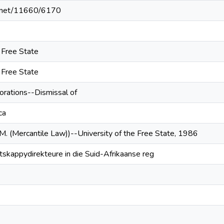
le.net/11660/6170
e Free State
e Free State
porations--Dismissal of
ca
.M. (Mercantile Law))--University of the Free State, 1986
skappydirekteure in die Suid-Afrikaanse reg