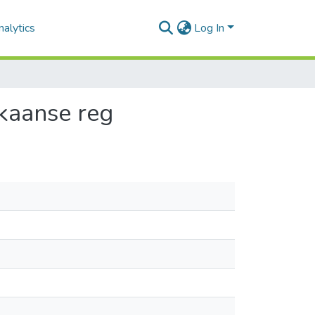
alytics
Log In
ikaanse reg