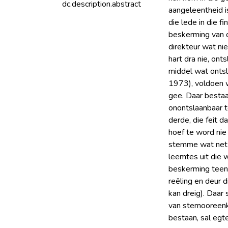
dc.description.abstract
aangeleentheid i
die lede in die 
beskerming van d
direkteur wat ni
hart dra nie, on
middel wat ontsl
1973), voldoen w
gee. Daar besta
onontslaanbaar t
derde, die feit 
hoef te word nie 
stemme wat net b
leemtes uit die 
beskerming teen 
reëling en deur 
kan dreig). Daar
van stemooreenk
bestaan, sal egt