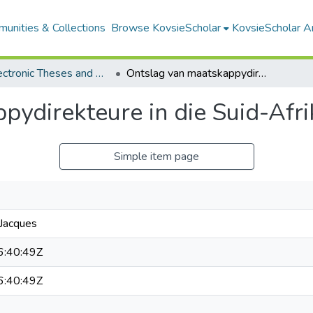
unities & Collections
Browse KovsieScholar
KovsieScholar An
All Electronic Theses and Dissertations
Ontslag van maatskappydirekteure in die Suid-Afrikaanse reg
pydirekteure in die Suid-Afr
Simple item page
 Jacques
:40:49Z
:40:49Z