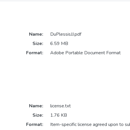
Name:
DuPlessisJJ.pdf
Size:
6.59 MB
Format:
Adobe Portable Document Format
Name:
license.txt
Size:
1.76 KB
Format:
Item-specific license agreed upon to s