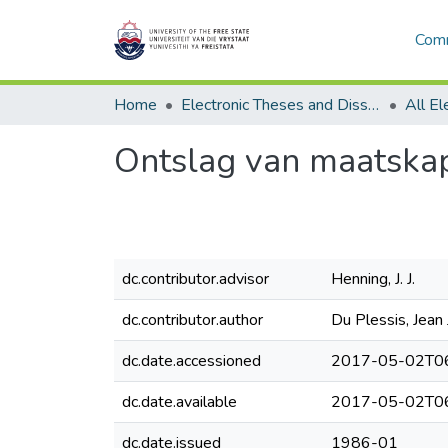
Comm
Home
Electronic Theses and Dissertations
Ontslag van maatskap
dc.contributor.advisor
Henning, J. J.
dc.contributor.author
Du Plessis, Jean
dc.date.accessioned
2017-05-02T06
dc.date.available
2017-05-02T06
dc.date.issued
1986-01