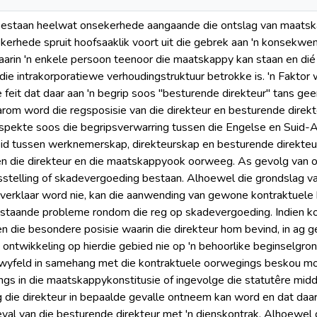
bestaan heelwat onsekerhede aangaande die ontslag van maatska
ekerhede spruit hoofsaaklik voort uit die gebrek aan 'n konsekwe
rin 'n enkele persoon teenoor die maatskappy kan staan en dié 
 die intrakorporatiewe verhoudingstruktuur betrokke is. 'n Fakto
die feit dat daar aan 'n begrip soos "besturende direkteur" tans 
aarom word die regsposisie van die direkteur en besturende dire
pekte soos die begripsverwarring tussen die Engelse en Suid-A
id tussen werknemerskap, direkteurskap en besturende direkteur
n die direkteur en die maatskappyook oorweeg. As gevolg van ont
stelling of skadevergoeding bestaan. Alhoewel die grondslag va
erklaar word nie, kan die aanwending van gewone kontraktuele be
staande probleme rondom die reg op skadevergoeding. Indien ko
 die besondere posisie waarin die direkteur hom bevind, in ag g
ontwikkeling op hierdie gebied nie op 'n behoorlike beginselgro
wyfeld in samehang met die kontraktuele oorwegings beskou moe
ngs in die maatskappykonstitusie of ingevolge die statutêre midd
 die direkteur in bepaalde gevalle ontneem kan word en dat daa
eval van die besturende direkteur met 'n dienskontrak. Alhoewel d