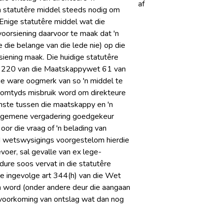
af
'n statutêre middel steeds nodig om
 Enige statutêre middel wat die
oorsiening daarvoor te maak dat 'n
die belange van die lede nie) op die
siening maak. Die huidige statutêre
art 220 van die Maatskappywet 61 van
ie ware oogmerk van so 'n middel te
somtyds misbruik word om direkteure
mste tussen die maatskappy en 'n
 algemene vergadering goedgekeur
oor die vraag of 'n belading van
rd wetswysigings voorgestelom hierdie
voer, sal gevalle van ex lege-
ure soos vervat in die statutêre
sie ingevolge art 344(h) van die Wet
n word (onder andere deur die aangaan
voorkoming van ontslag wat dan nog