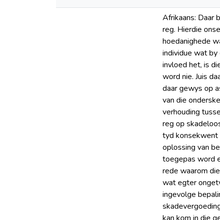
Afrikaans: Daar 
reg. Hierdie ons
hoedanighede waa
individue wat by
invloed het, is 
word nie. Juis d
daar gewys op as
van die onderske
verhouding tusse
reg op skadeloos
tyd konsekwent v
oplossing van be
toegepas word en
rede waarom die 
wat egter onget
ingevolge bepali
skadevergoeding
kan kom in die g