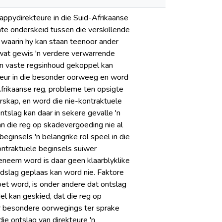
ppydirekteure in die Suid-Afrikaanse
nte onderskeid tussen die verskillende
waarin hy kan staan teenoor ander
r wat gewis 'n verdere verwarrende
geen vaste regsinhoud gekoppel kan
kteur in die besonder oorweeg en word
frikaanse reg, probleme ten opsigte
skap, en word die nie-kontraktuele
slag kan daar in sekere gevalle 'n
n die reg op skadevergoeding nie al
ginsels 'n belangrike rol speel in die
ntraktuele beginsels suiwer
eneem word is daar geen klaarblyklike
ndslag geplaas kan word nie. Faktore
t word, is onder andere dat ontslag
el kan geskied, dat die reg op
r besondere oorwegings ter sprake
ie ontslag van direkteure 'n