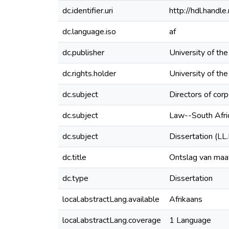
dc.identifier.uri
http://hdl.hand
dc.language.iso
af
dc.publisher
University of th
dc.rights.holder
University of th
dc.subject
Directors of cor
dc.subject
Law--South Afri
dc.subject
Dissertation (LL
dc.title
Ontslag van maat
dc.type
Dissertation
local.abstractLang.available
Afrikaans
local.abstractLang.coverage
1 Language