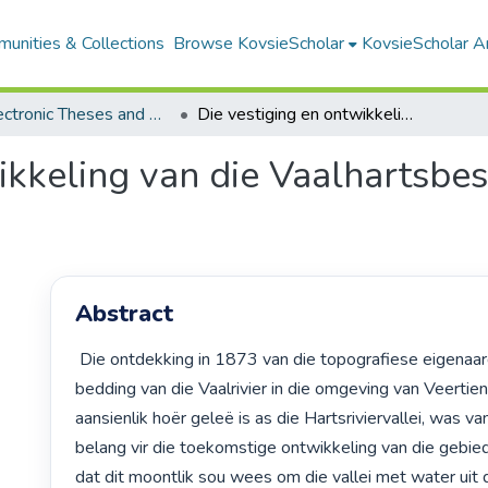
unities & Collections
Browse KovsieScholar
KovsieScholar An
All Electronic Theses and Dissertations
Die vestiging en ontwikkeling van die Vaalhartsbesproeiingskema 1938-1990
wikkeling van die Vaalhartsb
Abstract
 Die ontdekking in 1873 van die topografiese eigenaardigheid dat die 
bedding van die Vaalrivier in die omgeving van Veertie
aansienlik hoër geleë is as die Hartsriviervallei, was van
belang vir die toekomstige ontwikkeling van die gebied
dat dit moontlik sou wees om die vallei met water uit di