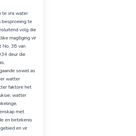
besproeiing te 
sluitend volg die 
ke magtiging vir 
 No. 38 van 
34 deur die 
s.

gaande sowel as 
er watter 
er faktore het 
ksie; watter 
kelinge, 
eenskap met 
e en betekenis 
ebied en vir 