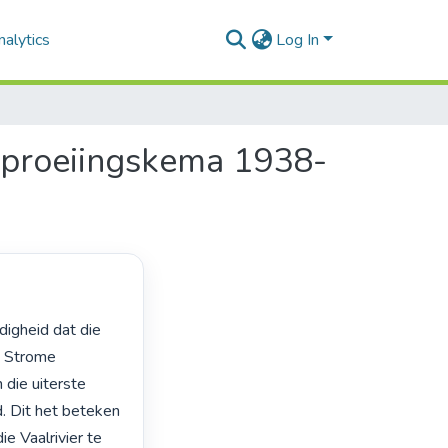
alytics
Log In
esproeiingskema 1938-
n Strome 
 die uiterste 
. Dit het beteken 
e Vaalrivier te 