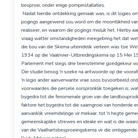
besproei, onder enige pompinstallaties.

 Nadat hierdie ontdekking gemaak was, is dit logies om te vra water 
pogings aangewend sou word om die moontlikheid van 
realiseer, en waarom die pogings misluk het. Hierby aan
vraag watter omstandigheden meegebring het dat wetli
die bou van die Skema uiteindelik verleen was toe Wet
1934 op die Vaalrivier-Uitbreidingskema op 15 Mei 19
Parlement met slegs drie teenstemme goedgekeur wa
Die studie beoog 'n soeke na antwoorde op die vooraf
'n legio ander aanverwante vrae soos byvoorbeeld ond
voorwaardes die persele oorspronklik toegeken is; watt
bygedra tot die fenomenale groei van die landbouprodu
faktore het bygedra tot die saamgroei van honderde en
aanvanklik vreemdelinge vir mekaar, tot 'n hegte gem
gemeenskaplike strewes en ideale en wat is die waard
van die Vaalhartsbesproeiingskema vir die omliggende g