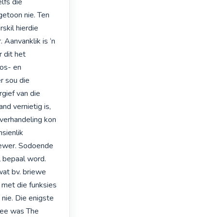
fs die 
etoon nie. Ten 
kil hierdie 
 Aanvanklik is ‘n 
dit het 
os- en 
 sou die 
ief van die 
d vernietig is, 
verhandeling kon 
sienlik 
lewer. Sodoende 
 bepaal word. 
at bv. briewe 
met die funksies 
nie. Die enigste 
ee was The 