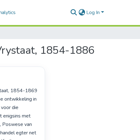
alytics
Log In
Vrystaat, 1854-1886
e ontwikkeling in 
voor die 
t enigsins met 
r, Poswese van 
andel egter net 