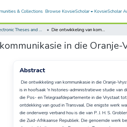
unities & Collections
Browse KovsieScholar
KovsieScholar An
All Electronic Theses and Dissertations
Die ontwikkeling van kommunikasie in die Oranje-Vrystaat, 1854-1886
 kommunikasie in die Oranje-
Abstract
 Die ontwikkeling van kommunikasie in die Oranje-Vrystaat, 1854-1869 
is in hoofsaak 'n histories-administratiewe studie van di
die Pos- en Telegraafdepartemente in die Vrystaat tot 
ontdekking van goud in Transvaal. Die enigste werk wa
die onderwerp verband hou is die van P. J. H. S. Groble
die Zuid-Afrikaanse Republiek. Die genoemde werk beh