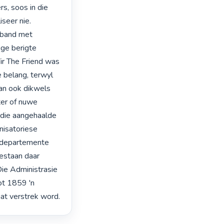
s, soos in die 
eer nie. 
band met 
ge berigte 
r The Friend was 
belang, terwyl 
an ook dikwels 
er of nuwe 
 die aangehaalde 
nisatoriese 
fdepartemente 
estaan daar 
Die Administrasie 
t 1859 'n 
getroue beeld van die staatsadministrasie in die Vrystaat verstrek word. 