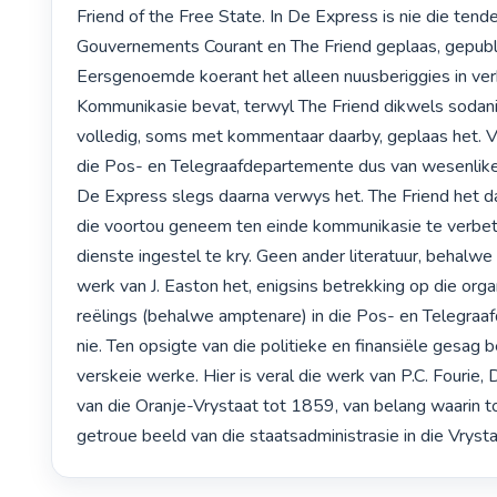
Friend of the Free State. In De Express is nie die tender
Gouvernements Courant en The Friend geplaas, gepublis
Eersgenoemde koerant het alleen nuusberiggies in ver
Kommunikasie bevat, terwyl The Friend dikwels sodani
volledig, soms met kommentaar daarby, geplaas het. Vi
die Pos- en Telegraafdepartemente dus van wesenlike 
De Express slegs daarna verwys het. The Friend het d
die voortou geneem ten einde kommunikasie te verbet
dienste ingestel te kry. Geen ander literatuur, behalwe
werk van J. Easton het, enigsins betrekking op die orga
reëlings (behalwe amptenare) in die Pos- en Telegraa
nie. Ten opsigte van die politieke en finansiële gesag b
verskeie werke. Hier is veral die werk van P.C. Fourie, 
van die Oranje-Vrystaat tot 1859, van belang waarin to