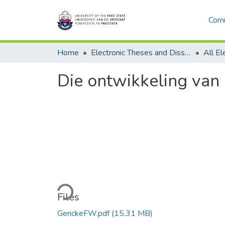
Comm
Home
Electronic Theses and Dissertations
Die ontwikkeling van
Loading...
Files
GerickeFW.pdf
(15.31 MB)