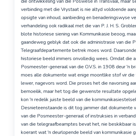
die ontwikkeling van die Poswese in Transvaal, maar sel
verbinding met die Vrystaat is nie altyd voldoende aang
opsigte van inhoud, aanbieding en benaderingswyse vers
verhandeling ook radikaal met die van P. J. H. S. Grobler.
blote historiese siening van Kommunikasie beoog, maar 
gaandeweg geblyk dat ook die administrasie van die P
Telegraafdepartemente betrek moes word. Daarsonder
historiese beeld immers onvolledig wees. Omdat die arg
Posmeester-generaal van die O.V.S. in 1908 deur 'n bran
moes alle dokumente wat enige moontlike stof vir die 
lewer, nagevors word. Die proses het die navorsing aan
bemoeilik, maar het tog die gewenste resultate opge
kon 'n redelik juiste beeld van die kommunikasiestelsel
Desnieteenstaande is dit tog jammer dat dokumente w
van die Posmeester-generaal of instruksies in verband 
van die telegraafbeamptes bevat het, nie beskikbaar is 
koerant wat 'n deurlopende beeld van kommunikasie g