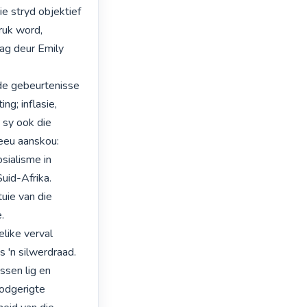
 stryd objektief 
uk word, 
ag deur Emily 
de gebeurtenisse 
; inflasie, 
sy ook die 
eeu aanskou: 
sialisme in 
id-Afrika. 
ie van die 


ike verval 
'n silwerdraad. 
ssen lig en 
odgerigte 