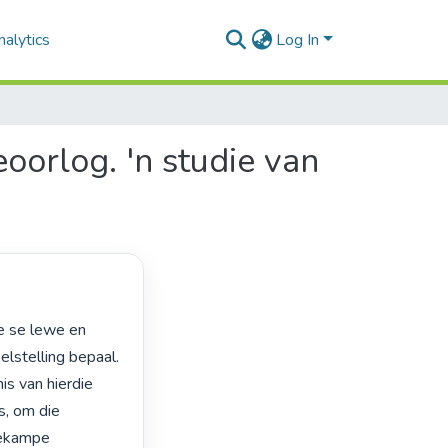
alytics
Log In
orlog. 'n studie van
lstelling bepaal. 
s van hierdie 
, om die 
iekampe 