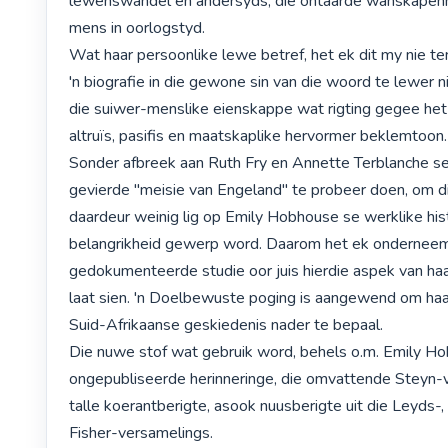
lewenswandel en andersyds, die ontaarde wanskapenhe
mens in oorlogstyd.

Wat haar persoonlike lewe betref, het ek dit my nie te
'n biografie in die gewone sin van die woord te lewer ni
die suiwer-menslike eienskappe wat rigting gegee het 
altruïs, pasifis en maatskaplike hervormer beklemtoon.

Sonder afbreek aan Ruth Fry en Annette Terblanche se 
gevierde "meisie van Engeland" te probeer doen, om di
daardeur weinig lig op Emily Hobhouse se werklike hist
belangrikheid gewerp word. Daarom het ek onderneem
gedokumenteerde studie oor juis hierdie aspek van haar
laat sien. 'n Doelbewuste poging is aangewend om haar 
Suid-Afrikaanse geskiedenis nader te bepaal.

Die nuwe stof wat gebruik word, behels o.m. Emily Ho
ongepubliseerde herinneringe, die omvattende Steyn-ve
talle koerantberigte, asook nuusberigte uit die Leyds-, 
Fisher-versamelings.
