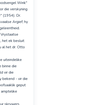
oodsengel Wink" 
r die verskyning 
" (1954). Dr. 
vaalse Argief; hy 
geleentheid. 
Vrystaatse 
het ek besluit 
al het dr. Otto 
 uiteindelike 
 binne die 
 vir die 
 bekend - vir die 
oofsaaklik geput 
 amptelike 
ur skrywers 