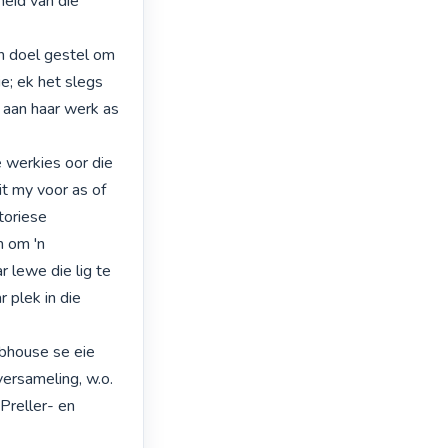
id van die 
n doel gestel om 
e; ek het slegs 
aan haar werk as 
werkies oor die 
t my voor as of 
oriese 
 om 'n 
 lewe die lig te 
plek in die 
bhouse se eie 
rsameling, w.o. 
Preller- en 