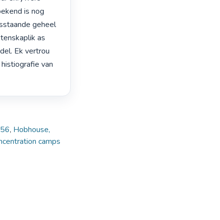
ekend is nog 
osstaande geheel 
enskaplik as 
el. Ek vertrou 
histiografie van 
956
,
Hobhouse,
ncentration camps