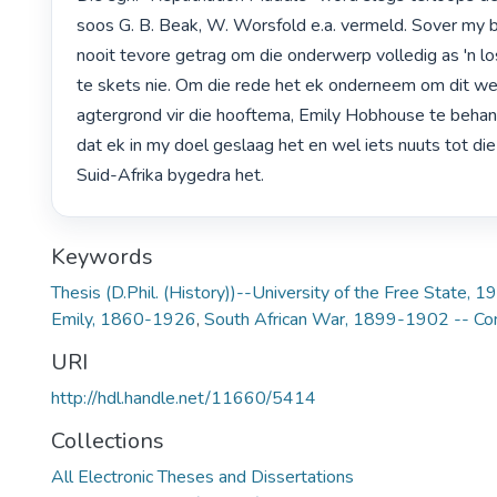
soos G. B. Beak, W. Worsfold e.a. vermeld. Sover my b
nooit tevore getrag om die onderwerp volledig as 'n l
te skets nie. Om die rede het ek onderneem om dit wet
agtergrond vir die hooftema, Emily Hobhouse te behand
dat ek in my doel geslaag het en wel iets nuuts tot die 
Suid-Afrika bygedra het. 
Keywords
Thesis (D.Phil. (History))--University of the Free State, 1
Emily, 1860-1926
,
South African War, 1899-1902 -- Co
URI
http://hdl.handle.net/11660/5414
Collections
All Electronic Theses and Dissertations