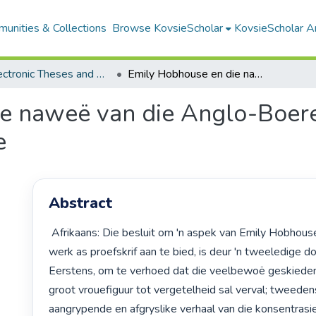
unities & Collections
Browse KovsieScholar
KovsieScholar An
All Electronic Theses and Dissertations
Emily Hobhouse en die naweë van die Anglo-Boereoorlog. 'n studie van altruisme en pasifisme
e naweë van die Anglo-Boereo
e
Abstract
 Afrikaans: Die besluit om 'n aspek van Emily Hobhouse se lewe en 
werk as proefskrif aan te bied, is deur 'n tweeledige doe
Eerstens, om te verhoed dat die veelbewoë geskiedeni
groot vrouefiguur tot vergetelheid sal verval; tweedens
aangrypende en afgryslike verhaal van die konsentras