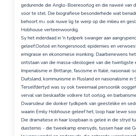
gedurende die Anglo-Boereoorlog en die naweë van die
voor te stel. Die biografiese besonderhede wat benadr
behoort m.i. ook nuwe lig te werp op die milieu en gesl
Hobhouse verteenwoordig.

Sy het inderdaad in 'n tydperk swanger aan aangrypen
geleef:Oorloë en hongersnood; epidemies en verwoesting
emigrasie en ekonomiese insinking. Daarbenewens het 
ontstaan van die massa-ideologieë van die twintigste 
Imperialisme in Brittanje, fascisme in Italië, nasionaal-so
Duitsland, kommunisme in Rusland en nasionalisme in Su
Terselfdertyd was sy ook tweemaal persoonlik ooggetu
verval van beskaafde volkere tot oorlog, en barbarisme.
Dwarsdeur die donker tydkperk van geestelike en sedel
waarin Emily Hobhouse geleef het, loop haar lewe soos 
Die dramatiese in haar loopbaan is geleë in die stryd tu
duisternis - die tweekamp enersyds, tussen haar eie G