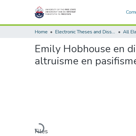
Comm
Home
Electronic Theses and Dissertations
Emily Hobhouse en di
altruisme en pasifism
Loading...
Files