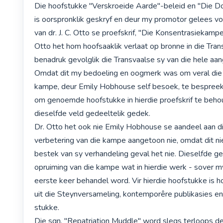
Die hoofstukke "Verskroeide Aarde"-beleid en "Die D
is oorspronklik geskryf en deur my promotor gelees voo
van dr. J. C. Otto se proefskrif, "Die Konsentrasiekampe
Otto het hom hoofsaaklik verlaat op bronne in die Trans
benadruk gevolglik die Transvaalse sy van die hele aan
Omdat dit my bedoeling en oogmerk was om veral die 
kampe, deur Emily Hobhouse self besoek, te bespreek, 
om genoemde hoofstukke in hierdie proefskrif te behou 
dieselfde veld gedeeltelik gedek.

Dr. Otto het ook nie Emily Hobhouse se aandeel aan die
verbetering van die kampe aangetoon nie, omdat dit nie
bestek van sy verhandeling geval het nie. Dieselfde geld
opruiming van die kampe wat in hierdie werk - sover my
eerste keer behandel word. Vir hierdie hoofstukke is h
uit die Steynversameling, kontemporêre publikasies en
stukke.

Die sgn. "Repatriation Muddle" word slegs terloops de