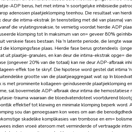
aatjie-ADP berus, het met intima 'n soortgelyke inhibisiedie patroo
op adenosien plaatjieklomping teenhou. Die resultaat van hierdi
eur die intima-ekstrak (in teenstelling met dié van plasma) van so
naf die vrylatingsreaksie, te vernietig voordat hierdie ADP plaa
useerde klomping tot In maksimum van on= geveer 80% geïnhibeer
 uit verskeie fases bestaan. Na 'n latente periode, die lengte wa
nd die klompingsfase plaas. Hierdie fase berus grotendeels ·(ong
t uit plaatjie-granules, en kan deur die intima-ekstrak opge= di
e (ongeveer 20% van die totaal) kan nie deur ADP-afbraak inhib
llageen-effek toe te skryf. Die hipotese word gestel dat intima '
 uiteindelike grootte van die plaatjieaggregaat wat op In bloedv
 is met prominente kollageen-geïnduseerde plaatjieklomping en 
me, sal bovermelde ADP-afbraak deur intima die hemostatiese r
lytasie-trauma waaraan die bloedvatendoteel voortdurend blootge
ntlik effektief tot klewing en minimale klomping beperk word. 
omping sou dan genoegsaam kon wees om aan die benodigdhede 
ykomstige skadelike komplikasies van trombose en em= bolisme 
ees indien vroeë ateroom met verminderde of vertraagde intim