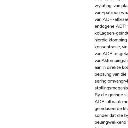
vrylating. van pl
van~patroon waar
van ADP-afbraak d
endogene ADP, va
kollageen-geïnd
hierdie klomping
konsentrasie, vi
van ADP losgelaa
vanAklompingsfas
aan 'n direkte ko
bepaling van die
sering omvangryk
stollingsmeganis
By die geringe s
ADP-afbraak moo
geïnduseerde kl
sonder dat die b
belangwekkend w