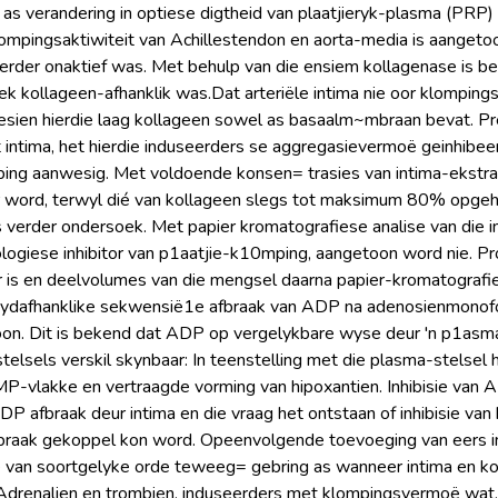
as verandering in optiese digtheid van plaatjieryk-plasma (PRP
klompingsaktiwiteit van Achillestendon en aorta-media is aangetoo
erder onaktief was. Met behulp van die ensiem kollagenase is b
iek kollageen-afhanklik was.Dat arteriële intima nie oor klompings
sien hierdie laag kollageen sowel as basaalm~mbraan bevat. Pre
ntima, het hierdie induseerders se aggregasievermoë geinhibeer. I
mping aanwesig. Met voldoende konsen= trasies van intima-ekst
r word, terwyl dié van kollageen slegs tot maksimum 80% opgeh
r is verder ondersoek. Met papier kromatografiese analise van die
iologiese inhibitor van p1aatjie-k10mping, aangetoon word nie. 
 is en deelvolumes van die mengsel daarna papier-kromatografie
n tydafhanklike sekwensië1e afbraak van ADP na adenosienmonofo
toon. Dit is bekend dat ADP op vergelykbare wyse deur 'n p1a
telsels verskil skynbaar: In teenstelling met die plasma-stelse
MP-vlakke en vertraagde vorming van hipoxantien. Inhibisie va
DP afbraak deur intima en die vraag het ontstaan of inhibisie v
raak gekoppel kon word. Opeenvolgende toevoeging van eers in
ie van soortgelyke orde teweeg= gebring as wanneer intima en 
Adrenalien en trombien, induseerders met klompingsvermoë wat,