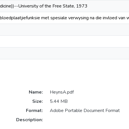
dicine))--University of the Free State, 1973
bloedplaatjiefunksie met spesiale verwysing na die invloed van
Name:
HeynsA.pdf
Size:
5.44 MB
Format:
Adobe Portable Document Format
Description: