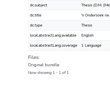
dc.subject
Thesis (D.M. (Me
dc.title
'n Ondersoek na 
dc.type
Thesis
local.abstractLang.available
English
local.abstractLang.coverage
1 Language
Files
Original bundle
Now showing
1 - 1 of 1