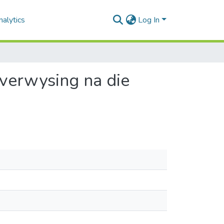
alytics
Log In
 verwysing na die