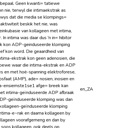
) bepaal. Geen kwanti= tatiewe
n nie, terwyl die intimaekstrak as
ewys dat die media se klompings=
aktiwiteit beskik het nie, was
inkubasie van kollageen met intima,
n intima was daar dus 'n in= hibitor
rak kon ADP-geinduseerde klomping
ef kon word. Die geaardheid van
 intima-ekstrak kon geen adenosien, die
Proewe waar die intima-ekstrak en ADP
s en met hoë-spanning elektroforese,
sfaat (AMP), ade= nosien, inosien en
sma-ensiemste1se1 afge= breek kan
en_ZA
l het intima-geïnduseerde ADP afbraak
n ADP-geïnduseerde klomping was dan
an kollageen-geïnduseerde klomping
tima-e~rak en daarna kollageen by
kollageen voorafgemeng en dan by
 soos kollageen, ook deels op