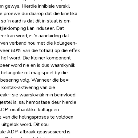
n gewys. Hierdie inhibisie verskil
e proewe dui daarop dat die kinetika
 'n aard is dat dit in staat is om
tjieklomping kan induseer. Dat
 kan word, is 'n aanduiding dat
arvan verband hou met die kollageen-
eveer 80% van die totaal) op die effek
e hef word. Die kleiner komponent
eer word nie en is dus waarskynlik
n belangrike rol mag speel by die
atbesering volg. Wanneer die be=
kontak-aktivering van die
eak~ sie waarskynlik min beïnvloed.
stel is, sal hemostase deur hierdie
ADP-onafhanklike kollageen-
van die helingsproses te voldoen
uitgelok word. Dit sou
ale ADP-afbraak geassosieerd is.