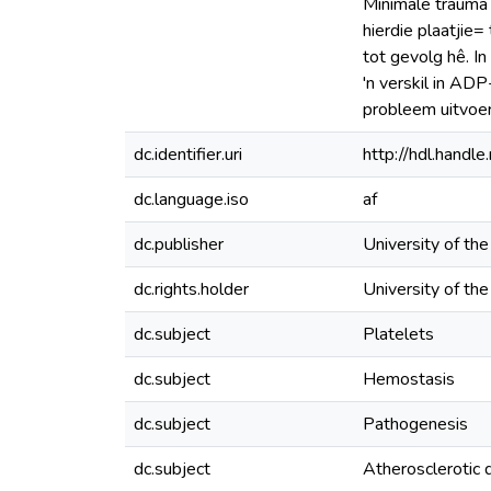
Minimale trauma 
hierdie plaatjie=
tot gevolg hê. 
'n verskil in AD
probleem uitvoer
dc.identifier.uri
http://hdl.hand
dc.language.iso
af
dc.publisher
University of th
dc.rights.holder
University of th
dc.subject
Platelets
dc.subject
Hemostasis
dc.subject
Pathogenesis
dc.subject
Atherosclerotic 