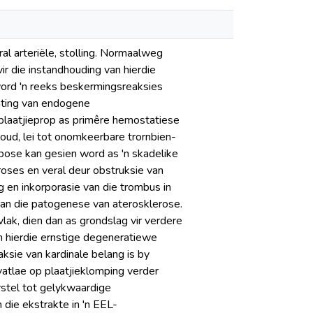
ral arteriële, stolling. Normaalweg
vir die instandhouding van hierdie
ord 'n reeks beskermingsreaksies
ating van endogene
e plaatjieprop as primêre hemostatiese
houd, lei tot onomkeerbare trornbien-
mbose kan gesien word as 'n skadelike
roses en veral deur obstruksie van
 en inkorporasie van die trombus in
a van die patogenese van aterosklerose.
ak, dien dan as grondslag vir verdere
n hierdie ernstige degeneratiewe
aksie van kardinale belang is by
vatlae op plaatjieklomping verder
rstel tot gelykwaardige
 die ekstrakte in 'n EEL-