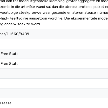
sal dan tot meer.uitgesproke klomping, groter aggregate en moon
 trombi in die arteriële wand sal dan die aterosklerotiese plaket
In voorlopige steekproewe waar gesonde en ateromateuse intima
P-half= leeftyd nie aangetoon word nie. Die eksperimentele mode
ig onder= soek te word.
le.net/11660/9409
e Free State
e Free State
disease