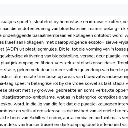
laatjies speel 'n sleutelrol by hemostase en intravas= kulêre, ve
ie aan die endoteelvoering van bloedvate nie, maar is belang= rik 
die onderliggende basaalmembraan en kollageen ontbloot word, w
ies kleef aan kollageen, met daaropvolgende eksplo= siewe vryl
t (ADP) uit plaatjiegranules. Dit lei tot die vorming van 'n loss
elyktydige aktivering van bloedstolling, versnel deur plaatjie-in
plaatjieklomping en fibrien-versterkte stolselkonsolidasie. Tro
= stase, gekenmerk deur 'n meer volledige verloop van hierdie p
avasku= lêre murale trombose op areas van bloedvatwandbesering
ima-laag speel 'n belangrike rol by die vroeë sowel as laat stadi
iese plaket met sy growwe, gebreekte en soms verkalkte oppervl
plaatjietrombo-embolisme, wat as In belangrike komplikasie va
skou word. In die lig van die feit dat die plaatjie-kollageen inter
rombose en selfs aterosklerose, is die invloed van arteriële bloed
akte berei van Achilles-tendon, aorta-media en aortaintima is ve
as indeks van konsentrasie) en die klompingsdoeltreffendheid van