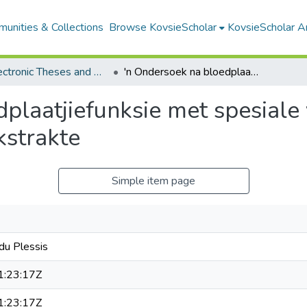
unities & Collections
Browse KovsieScholar
KovsieScholar An
All Electronic Theses and Dissertations
'n Ondersoek na bloedplaatjiefunksie met spesiale verwysing na die invloed van weefselekstrakte
plaatjiefunksie met spesiale
kstrakte
Simple item page
du Plessis
:23:17Z
:23:17Z