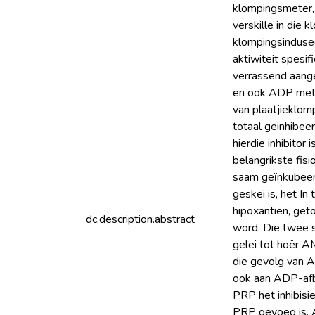
klompingsmeter, 
verskille in die 
klompingsinduse
aktiwiteit spesif
verrassend aange
en ook ADP met i
van plaatjieklo
totaal geinhibee
hierdie inhibito
belangrikste fis
saam geïnkubeer
geskei is, het I
hipoxantien, ge
dc.description.abstract
word. Die twee s
gelei tot hoër A
die gevolg van A
ook aan ADP-afb
PRP het inhibis
PRP gevoeg is. 