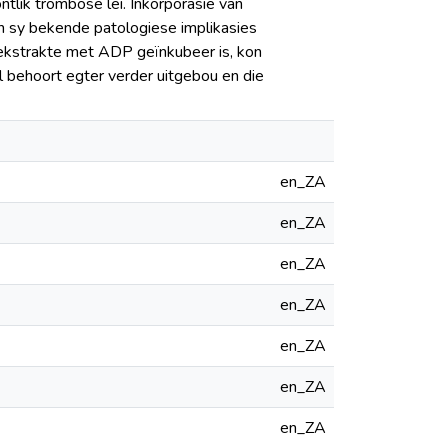
tlik trombose lei. Inkorporasie van
 en sy bekende patologiese implikasies
ekstrakte met ADP geïnkubeer is, kon
l behoort egter verder uitgebou en die
en_ZA
en_ZA
en_ZA
en_ZA
en_ZA
en_ZA
en_ZA