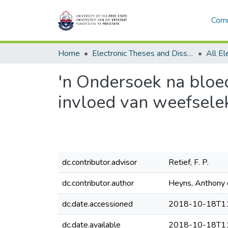
Comm
Home
Electronic Theses and Dissertations
'n Ondersoek na bloed
invloed van weefsele
dc.contributor.advisor
Retief, F. P.
dc.contributor.author
Heyns, Anthony 
dc.date.accessioned
2018-10-18T11
dc.date.available
2018-10-18T11