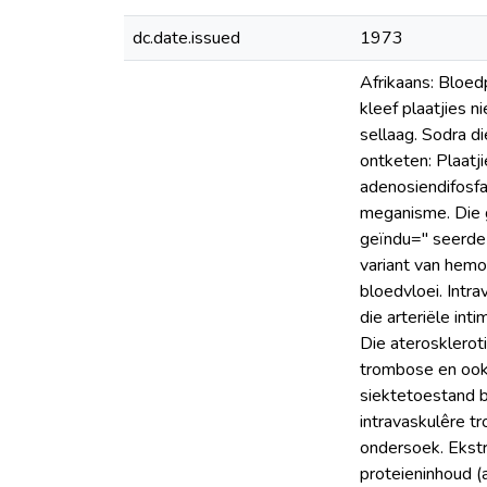
dc.date.issued
1973
Afrikaans: Bloedp
kleef plaatjies n
sellaag. Sodra 
ontketen: Plaatj
adenosiendifosfaa
meganisme. Die g
geïndu=" seerde 
variant van hemo
bloedvloei. Intr
die arteriële int
Die aterosklerot
trombose en ook 
siektetoestand be
intravaskulêre t
ondersoek. Ekstr
proteieninhoud (