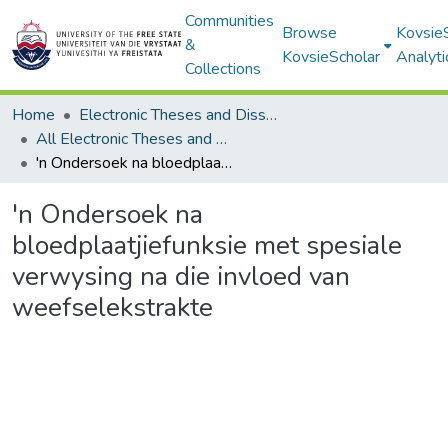
Communities
Browse
Kovsie
&
KovsieScholar
Analyti
Collections
Home
Electronic Theses and Dissertations
All Electronic Theses and Dissertations
'n Ondersoek na bloedplaatjiefunksie met spesiale verwysing na die invloed van weefselekstrakte
'n Ondersoek na
bloedplaatjiefunksie met spesiale
verwysing na die invloed van
weefselekstrakte