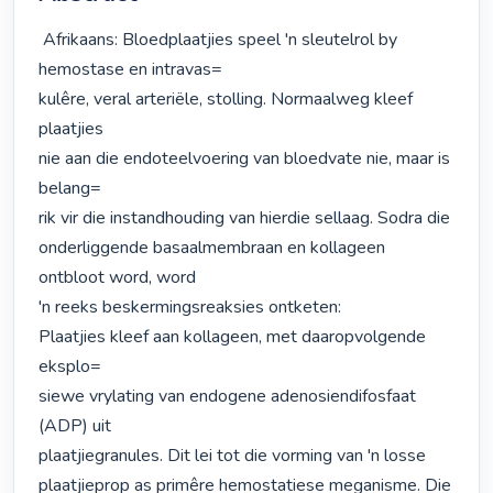
 Afrikaans: Bloedplaatjies speel 'n sleutelrol by 
hemostase en intravas=

kulêre, veral arteriële, stolling. Normaalweg kleef 
plaatjies

nie aan die endoteelvoering van bloedvate nie, maar is 
belang=

rik vir die instandhouding van hierdie sellaag. Sodra die

onderliggende basaalmembraan en kollageen 
ontbloot word, word

'n reeks beskermingsreaksies ontketen:

Plaatjies kleef aan kollageen, met daaropvolgende 
eksplo=

siewe vrylating van endogene adenosiendifosfaat 
(ADP) uit

plaatjiegranules. Dit lei tot die vorming van 'n losse

plaatjieprop as primêre hemostatiese meganisme. Die
