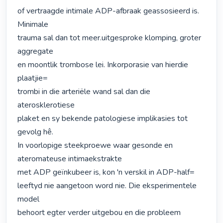
of vertraagde intimale ADP-afbraak geassosieerd is. 
Minimale

trauma sal dan tot meer.uitgesproke klomping, groter 
aggregate

en moontlik trombose lei. Inkorporasie van hierdie 
plaatjie=

trombi in die arteriële wand sal dan die 
aterosklerotiese

plaket en sy bekende patologiese implikasies tot 
gevolg hê.

In voorlopige steekproewe waar gesonde en 
ateromateuse intimaekstrakte

met ADP geïnkubeer is, kon 'n verskil in ADP-half=

leeftyd nie aangetoon word nie. Die eksperimentele 
model

behoort egter verder uitgebou en die probleem 