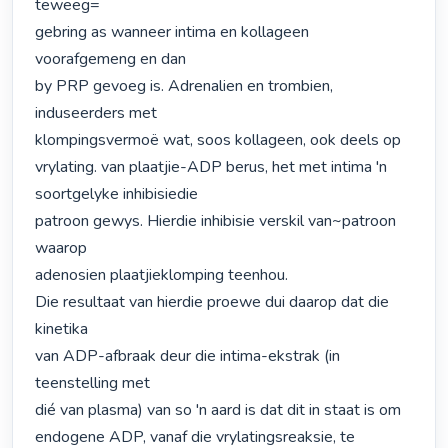
teweeg=

gebring as wanneer intima en kollageen 
voorafgemeng en dan

by PRP gevoeg is. Adrenalien en trombien, 
induseerders met

klompingsvermoë wat, soos kollageen, ook deels op 
vrylating. van plaatjie-ADP berus, het met intima 'n 
soortgelyke inhibisiedie

patroon gewys. Hierdie inhibisie verskil van~patroon 
waarop

adenosien plaatjieklomping teenhou.

Die resultaat van hierdie proewe dui daarop dat die 
kinetika

van ADP-afbraak deur die intima-ekstrak (in 
teenstelling met

dié van plasma) van so 'n aard is dat dit in staat is om

endogene ADP, vanaf die vrylatingsreaksie, te 