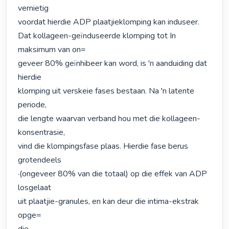
vernietig

voordat hierdie ADP plaatjieklomping kan induseer.

Dat kollageen-geïnduseerde klomping tot In 
maksimum van on=

geveer 80% geïnhibeer kan word, is 'n aanduiding dat 
hierdie

klomping uit verskeie fases bestaan. Na 'n latente 
periode,

die lengte waarvan verband hou met die kollageen-
konsentrasie,

vind die klompingsfase plaas. Hierdie fase berus 
grotendeels

·(ongeveer 80% van die totaal) op die effek van ADP 
losgelaat

uit plaatjie-granules, en kan deur die intima-ekstrak 
opge=
