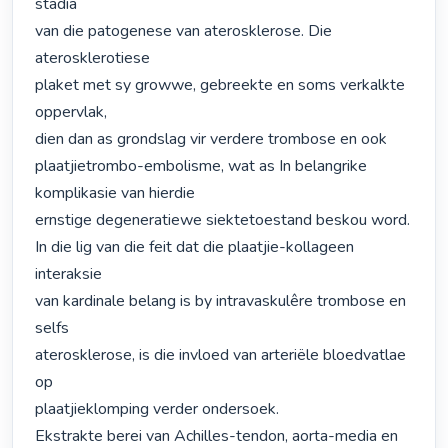
stadia

van die patogenese van aterosklerose. Die 
aterosklerotiese

plaket met sy growwe, gebreekte en soms verkalkte 
oppervlak,

dien dan as grondslag vir verdere trombose en ook 
plaatjietrombo-embolisme, wat as In belangrike 
komplikasie van hierdie

ernstige degeneratiewe siektetoestand beskou word.

In die lig van die feit dat die plaatjie-kollageen 
interaksie

van kardinale belang is by intravaskulêre trombose en 
selfs

aterosklerose, is die invloed van arteriële bloedvatlae 
op

plaatjieklomping verder ondersoek.

Ekstrakte berei van Achilles-tendon, aorta-media en 