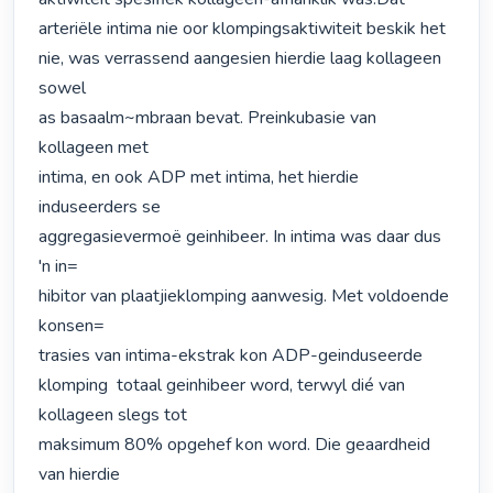
arteriële intima nie oor klompingsaktiwiteit beskik het

nie, was verrassend aangesien hierdie laag kollageen 
sowel

as basaalm~mbraan bevat. Preinkubasie van 
kollageen met

intima, en ook ADP met intima, het hierdie 
induseerders se

aggregasievermoë geinhibeer. In intima was daar dus 
'n in=

hibitor van plaatjieklomping aanwesig. Met voldoende 
konsen=

trasies van intima-ekstrak kon ADP-geinduseerde 
klomping  totaal geinhibeer word, terwyl dié van 
kollageen slegs tot

maksimum 80% opgehef kon word. Die geaardheid 
van hierdie
