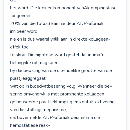
die

hef word. Die kleiner komponent vanAklompingsfase 
(ongeveer

20% van die totaal) kan nie deur ADP-afbraak 
inhibeer word

nie en is dus waarskynlik aan 'n direkte kollageen-
effek toe

te skryf. Die hipotese word gestel dat intima 'n 
belangrike rol mag speel

by die bepaling van die uiteindelike grootte van die 
plaatjieaggregaat

wat op In bloedvatbesering volg. Wanneer die be=

sering omvangryk is met prominente kollageen-
geïnduseerde plaatjieklomping en kontak-aktivering 
van die stollingsmeganisme,

sal bovermelde ADP-afbraak deur intima die 
hemostatiese reak~
