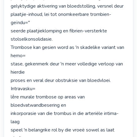
gelyktydige aktivering van bloedstolling, versnel deur

plaatjie-inhoud, lei tot onomkeerbare trornbien-
geïndu="

seerde plaatjieklomping en fibrien-versterkte 
stolselkonsolidasie.

Trombose kan gesien word as 'n skadelike variant van 
hemo=

stase, gekenmerk deur 'n meer volledige verloop van 
hierdie

proses en veral deur obstruksie van bloedvloei. 
Intravasku=

lêre murale trombose op areas van 
bloedvatwandbesering en

inkorporasie van die trombus in die arteriële intima-
laag

speel 'n belangrike rol by die vroeë sowel as laat 