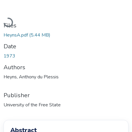
Loading...
Files
HeynsA.pdf
(5.44 MB)
Date
1973
Authors
Heyns, Anthony du Plessis
Publisher
University of the Free State
Abstract