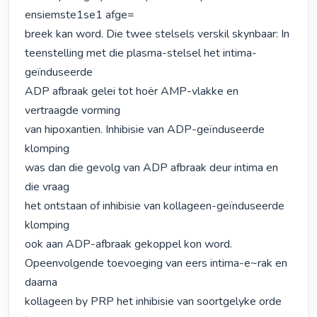
ensiemste1se1 afge=

breek kan word. Die twee stelsels verskil skynbaar: In

teenstelling met die plasma-stelsel het intima-
geïnduseerde

ADP afbraak gelei tot hoër AMP-vlakke en 
vertraagde vorming

van hipoxantien. Inhibisie van ADP-geïnduseerde 
klomping

was dan die gevolg van ADP afbraak deur intima en 
die vraag

het ontstaan of inhibisie van kollageen-geïnduseerde 
klomping

ook aan ADP-afbraak gekoppel kon word. 
Opeenvolgende toevoeging van eers intima-e~rak en 
daarna

kollageen by PRP het inhibisie van soortgelyke orde 