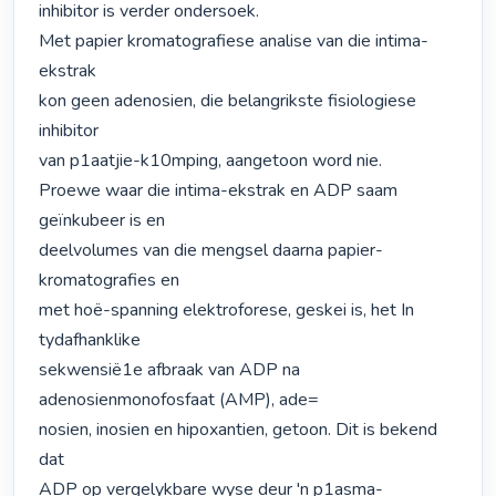
inhibitor is verder ondersoek.

Met papier kromatografiese analise van die intima-
ekstrak

kon geen adenosien, die belangrikste fisiologiese 
inhibitor

van p1aatjie-k10mping, aangetoon word nie.

Proewe waar die intima-ekstrak en ADP saam 
geïnkubeer is en

deelvolumes van die mengsel daarna papier-
kromatografies en

met hoë-spanning elektroforese, geskei is, het In 
tydafhanklike

sekwensië1e afbraak van ADP na 
adenosienmonofosfaat (AMP), ade=

nosien, inosien en hipoxantien, getoon. Dit is bekend 
dat

ADP op vergelykbare wyse deur 'n p1asma-