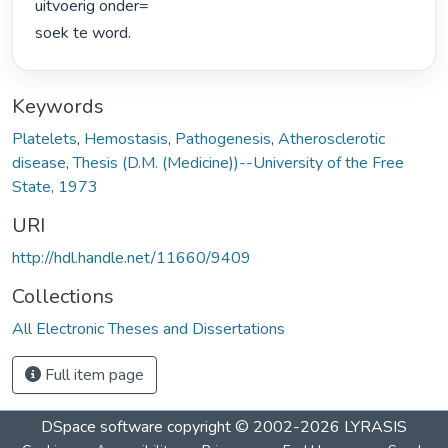
uitvoerig onder=

soek te word. 
Keywords
Platelets
,
Hemostasis
,
Pathogenesis
,
Atherosclerotic
disease
,
Thesis (D.M. (Medicine))--University of the Free
State, 1973
URI
http://hdl.handle.net/11660/9409
Collections
All Electronic Theses and Dissertations
Full item page
DSpace software
copyright © 2002-2026
LYRASIS