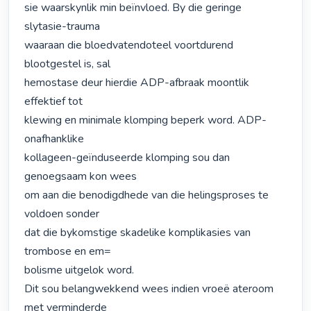
sie waarskynlik min beïnvloed. By die geringe 
slytasie-trauma

waaraan die bloedvatendoteel voortdurend 
blootgestel is, sal

hemostase deur hierdie ADP-afbraak moontlik 
effektief tot

klewing en minimale klomping beperk word. ADP-
onafhanklike

kollageen-geïnduseerde klomping sou dan 
genoegsaam kon wees

om aan die benodigdhede van die helingsproses te 
voldoen sonder

dat die bykomstige skadelike komplikasies van 
trombose en em=

bolisme uitgelok word.

Dit sou belangwekkend wees indien vroeë ateroom 
met verminderde
