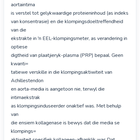
aortaintima

is verstel tot gelykwaardige proteieninhoud (as indeks

van konsentrasie) en die klompingsdoeltreffendheid 
van die

ekstrakte in 'n EEL-klompingsmeter, as verandering in 
optiese

digtheid van plaatjieryk-plasma (PRP) bepaal. Geen 
kwanti=

tatiewe verskille in die klompingsaktiwiteit van 
Achillestendon

en aorta-media is aangetoon nie, terwyl die 
intimaekstrak

as klompingsinduseerder onaktief was. Met behulp 
van

die ensiem kollagenase is bewys dat die media se 
klompings=

aktiwiteit spesifiek kollageen-afhanklik was.Dat 