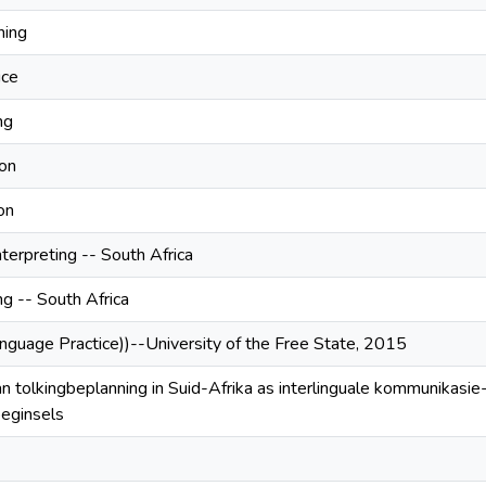
ning
ice
ng
ion
on
nterpreting -- South Africa
g -- South Africa
anguage Practice))--University of the Free State, 2015
an tolkingbeplanning in Suid-Afrika as interlinguale kommunikasie
beginsels