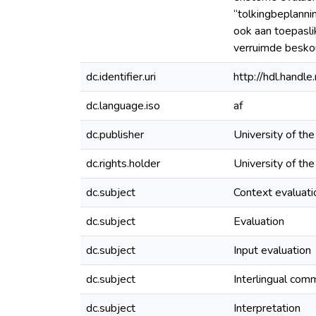
“tolkingbeplanni
ook aan toepasli
verruimde beskou
dc.identifier.uri
http://hdl.hand
dc.language.iso
af
dc.publisher
University of th
dc.rights.holder
University of th
dc.subject
Context evaluati
dc.subject
Evaluation
dc.subject
Input evaluation
dc.subject
Interlingual com
dc.subject
Interpretation