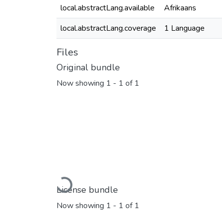
local.abstractLang.available
Afrikaans
local.abstractLang.coverage
1 Language
Files
Original bundle
Now showing
1 - 1 of 1
Loading...
License bundle
Now showing
1 - 1 of 1