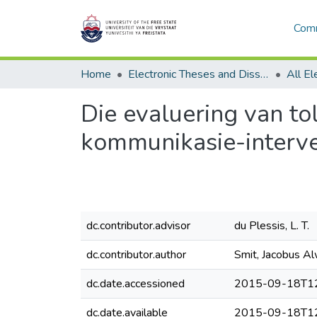
Comm
Home
Electronic Theses and Dissertations
Die evaluering van to
kommunikasie-interve
dc.contributor.advisor
du Plessis, L. T.
dc.contributor.author
Smit, Jacobus A
dc.date.accessioned
2015-09-18T12
dc.date.available
2015-09-18T12