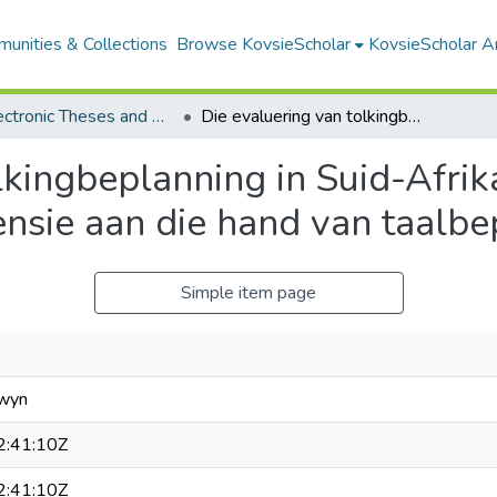
unities & Collections
Browse KovsieScholar
KovsieScholar An
All Electronic Theses and Dissertations
Die evaluering van tolkingbeplanning in Suid-Afrika as interlinguale kommunikasie-intervensie aan die hand van taalbeplanningsbeginsels
lkingbeplanning in Suid-Afrika
nsie aan die hand van taalbe
Simple item page
lwyn
:41:10Z
:41:10Z