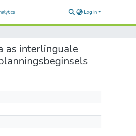
alytics
Log In
 as interlinguale
planningsbeginsels