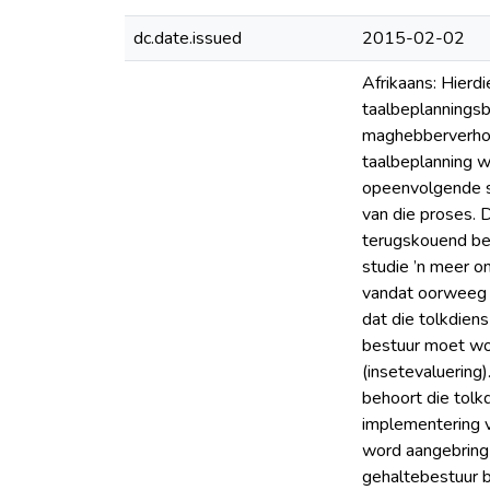
dc.date.issued
2015-02-02
Afrikaans: Hierdi
taalbeplanningsb
maghebberverhoud
taalbeplanning w
opeenvolgende s
van die proses. 
terugskouend bep
studie ’n meer o
vandat oorweeg w
dat die tolkdien
bestuur moet wor
(insetevaluering)
behoort die tol
implementering v
word aangebring 
gehaltebestuur b