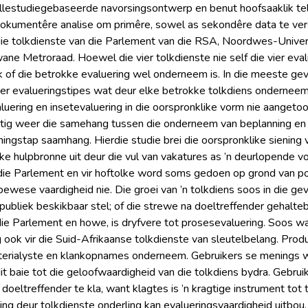
llestudiegebaseerde navorsingsontwerp en benut hoofsaaklik te
okumentêre analise om primêre, sowel as sekondêre data te ver
 die tolkdienste van die Parlement van die RSA, Noordwes-Univers
ane Metroraad. Hoewel die vier tolkdienste nie self die vier eval
 of die betrokke evaluering wel onderneem is. In die meeste gev
ier evalueringstipes wat deur elke betrokke tolkdiens onderneem i
uering en insetevaluering in die oorspronklike vorm nie aangetoo
ig weer die samehang tussen die onderneem van beplanning en ’
ingstap saamhang. Hierdie studie brei die oorspronklike siening 
ike hulpbronne uit deur die vul van vakatures as ’n deurlopende v
die Parlement en vir hoftolke word soms gedoen op grond van po
 bewese vaardigheid nie. Die groei van ’n tolkdiens soos in die 
e publiek beskikbaar stel; of die strewe na doeltreffender gehal
 die Parlement en howe, is dryfvere tot prosesevaluering. Soos wa
 ook vir die Suid-Afrikaanse tolkdienste van sleutelbelang. Pro
riterialyste en klankopnames onderneem. Gebruikers se menings
it baie tot die geloofwaardigheid van die tolkdiens bydra. Gebrui
doeltreffender te kla, want klagtes is ’n kragtige instrument to
ng deur tolkdienste onderling kan evalueringsvaardigheid uitbou. 