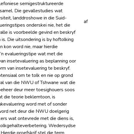
lefoniese semigestruktureerde
samel. Die gevallestudies wat
iteit, landdroshowe in die Suid-
af
ueringstipes onderskei nie, het die
alle is voorbeelde gevind en beskryf
s. Die uitsondering is by hoftolking
n kon word nie, maar hierdie
n evalueringstipe wat met die
van insetevaluering as beplanning oor
orm van insetevaluering te beskryf.
tensiaal om te tolk en nie op grond
geval van die NWU of Tshwane wat die
tebeheer deur meer toesighouers soos
t die teorie beklemtoon, is
dukevaluering word met of sonder
 word net deur die NWU doelgerig
kers wat ontevrede met die diens is,
t tolkgehalteverbetering. Wedersydse
Hierdie proefskrif stel die term