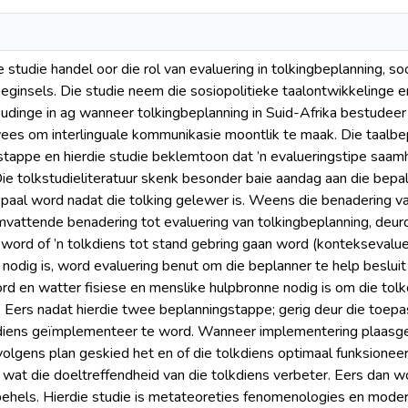
e studie handel oor die rol van evaluering in tolkingbeplanning, 
eginsels. Die studie neem die sosiopolitieke taalontwikkelinge 
inge in ag wanneer tolkingbeplanning in Suid-Afrika bestudeer 
ees om interlinguale kommunikasie moontlik te maak. Die taalb
tappe en hierdie studie beklemtoon dat ’n evalueringstipe saa
Die tolkstudieliteratuur skenk besonder baie aandag aan die bepa
aal word nadat die tolking gelewer is. Weens die benadering van
mvattende benadering tot evaluering van tolkingbeplanning, deur
ord of ’n tolkdiens tot stand gebring gaan word (konteksevalue
s nodig is, word evaluering benut om die beplanner te help beslui
d en watter fisiese en menslike hulpbronne nodig is om die tol
. Eers nadat hierdie twee beplanningstappe; gerig deur die toepas
kdiens geïmplementeer te word. Wanneer implementering plaasgev
olgens plan geskied het en of die tolkdiens optimaal funksionee
wat die doeltreffendheid van die tolkdiens verbeter. Eers dan 
ehels. Hierdie studie is metateoreties fenomenologies en moder