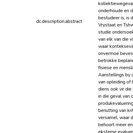
kollektiewegeva
onderhoude en d
bestudeer is, is
dc.description.abstract
Vrystaat en Tshw
studie ondersoek
van elk van die v
waar kontekseval
onvermoë bevest
betrokke beplann
fisiese en mensl
Aanstellings by 
van opleiding of
diens ook vir di
in die geval van
produkevaluering
benutting van k
versamel, waar d
behoort meer en 
eksterne evalueri