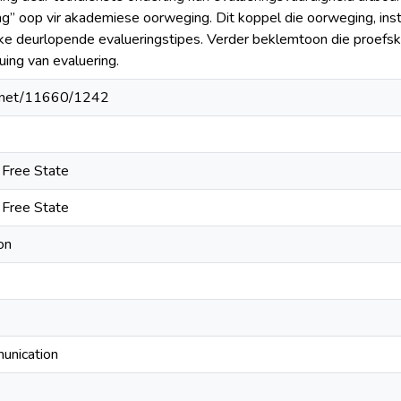
ng” oop vir akademiese oorweging. Dit koppel die oorweging, inst
ke deurlopende evalueringstipes. Verder beklemtoon die proefskri
ing van evaluering.
le.net/11660/1242
e Free State
e Free State
on
munication