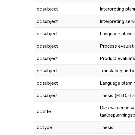
dc.subject
Interpreting plan
dc.subject
Interpreting serv
dc.subject
Language planni
dc.subject
Process evaluat
dc.subject
Product evaluati
dc.subject
Translating and i
dc.subject
Language plannin
dc.subject
Thesis (Ph.D. (L
Die evaluering v
dc.title
taalbeplannings
dc.type
Thesis