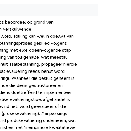
soos beoordeel op grond van
en verskuiwende
word. Tolking kan wel ’n doelwit van
eplanningsproses geskied volgens
mhang met elke opeenvolgende stap
ling van tolkgehalte, wat meestal
uit Taalbeplanning, propageer hierdie
dat evaluering reeds benut word
ring). Wanneer die besluit geneem is
t hoe die diens gestruktureer en
kdiens doeltreffend te implementeer
like evalueringstipe, afgehandel is,
ind het, word geëvalueer of die
r (prosesevaluering). Aanpassings
word produkevaluering onderneem, wat
nisties met ’n empiriese kwalitatiewe