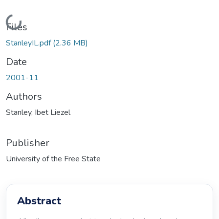
Loading...
Files
StanleyIL.pdf
(2.36 MB)
Date
2001-11
Authors
Stanley, Ibet Liezel
Publisher
University of the Free State
Abstract