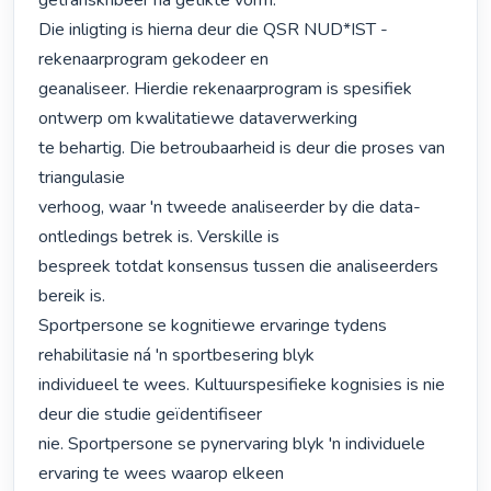
getranskribeer na getikte vorm.

Die inligting is hierna deur die QSR NUD*IST - 
rekenaarprogram gekodeer en

geanaliseer. Hierdie rekenaarprogram is spesifiek 
ontwerp om kwalitatiewe dataverwerking

te behartig. Die betroubaarheid is deur die proses van 
triangulasie

verhoog, waar 'n tweede analiseerder by die data-
ontledings betrek is. Verskille is

bespreek totdat konsensus tussen die analiseerders 
bereik is.

Sportpersone se kognitiewe ervaringe tydens 
rehabilitasie ná 'n sportbesering blyk

individueel te wees. Kultuurspesifieke kognisies is nie 
deur die studie geïdentifiseer

nie. Sportpersone se pynervaring blyk 'n individuele 
ervaring te wees waarop elkeen
