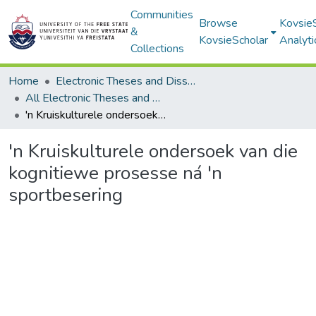
Communities
Browse
Kovsie
&
KovsieScholar
Analyti
Collections
Home
Electronic Theses and Dissertations
All Electronic Theses and Dissertations
'n Kruiskulturele ondersoek van die kognitiewe prosesse ná 'n sportbesering
'n Kruiskulturele ondersoek van die
kognitiewe prosesse ná 'n
sportbesering