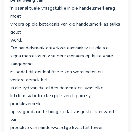
behandeling van

'n paar aktuele vraagstukke in die handelsmerkereg, 
moet

vireers op die betekenis van die handelsmerk as sulks 
gelet

word.

Die handelsmerk ontwikkel aanvanklik uit die s.g.

signa mercatorum wat deur eienaars op hulle ware 
aangebring

is, sodat dit geidentifiseer kon word indien dit

verlore geraak het.

In die tyd van die gildes daarenteen, was elke

lid deur sy betrokke gilde verplig om sy 
produksiemerk

op sy goed aan te bring, sodat vasgestel kon word 
wie

produkte van minderwaardige kwaliteit lewer.
