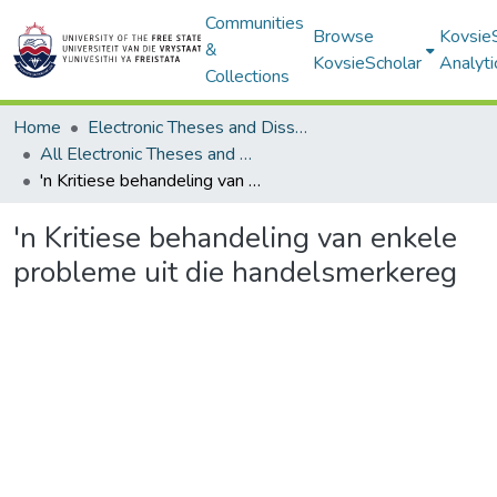
Communities
Browse
Kovsie
&
KovsieScholar
Analyti
Collections
Home
Electronic Theses and Dissertations
All Electronic Theses and Dissertations
'n Kritiese behandeling van enkele probleme uit die handelsmerkereg
'n Kritiese behandeling van enkele
probleme uit die handelsmerkereg