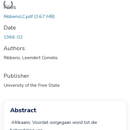
Loading...
Files
RibbensLC.pdf
(3.67 MB)
Date
1966-02
Authors
Ribbens, Leendert Cornelis
Publisher
University of the Free State
Abstract
 Afrikaans: Voordat oorgegaan word tot die 