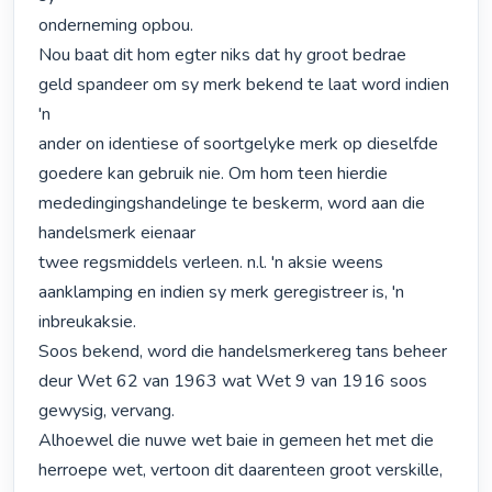
onderneming opbou.

Nou baat dit hom egter niks dat hy groot bedrae

geld spandeer om sy merk bekend te laat word indien 
'n

ander on identiese of soortgelyke merk op dieselfde 
goedere kan gebruik nie. Om hom teen hierdie 
mededingingshandelinge te beskerm, word aan die 
handelsmerk eienaar

twee regsmiddels verleen. n.l. 'n aksie weens 
aanklamping en indien sy merk geregistreer is, 'n 
inbreukaksie.

Soos bekend, word die handelsmerkereg tans beheer 
deur Wet 62 van 1963 wat Wet 9 van 1916 soos 
gewysig, vervang.

Alhoewel die nuwe wet baie in gemeen het met die

herroepe wet, vertoon dit daarenteen groot verskille,
