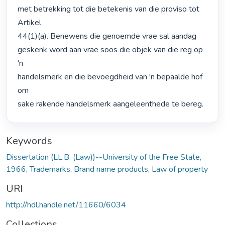
met betrekking tot die betekenis van die proviso tot 
Artikel

44(1)(a). Benewens die genoemde vrae sal aandag

geskenk word aan vrae soos die objek van die reg op 
'n

handelsmerk en die bevoegdheid van 'n bepaalde hof 
om

sake rakende handelsmerk aangeleenthede te bereg. 
Keywords
Dissertation (LL.B. (Law))--University of the Free State,
1966
,
Trademarks
,
Brand name products
,
Law of property
URI
http://hdl.handle.net/11660/6034
Collections