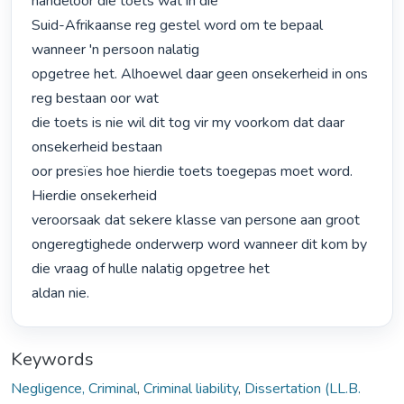
handeloor die toets wat in die

Suid-Afrikaanse reg gestel word om te bepaal 
wanneer 'n persoon nalatig

opgetree het. Alhoewel daar geen onsekerheid in ons 
reg bestaan oor wat

die toets is nie wil dit tog vir my voorkom dat daar 
onsekerheid bestaan

oor presïes hoe hierdie toets toegepas moet word. 
Hierdie onsekerheid

veroorsaak dat sekere klasse van persone aan groot 
ongeregtighede onderwerp word wanneer dit kom by 
die vraag of hulle nalatig opgetree het

aldan nie. 
Keywords
Negligence, Criminal
,
Criminal liability
,
Dissertation (LL.B.