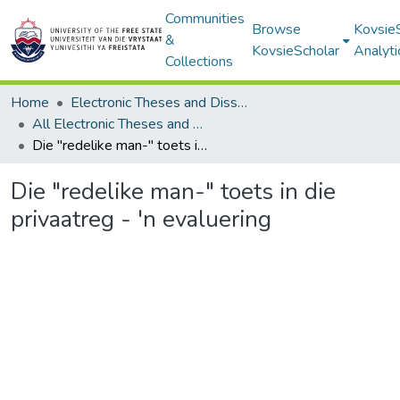
Communities
Browse
Kovsie
&
KovsieScholar
Analyti
Collections
Home
Electronic Theses and Dissertations
All Electronic Theses and Dissertations
Die "redelike man-" toets in die privaatreg - 'n evaluering
Die "redelike man-" toets in die
privaatreg - 'n evaluering
Loading...