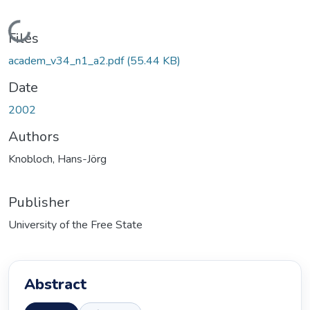
Loading...
Files
academ_v34_n1_a2.pdf
(55.44 KB)
Date
2002
Authors
Knobloch, Hans-Jörg
Publisher
University of the Free State
Abstract