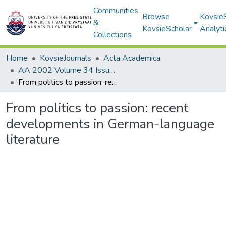
Communities
Browse
Kovsie
&
KovsieScholar
Analyti
Collections
Home
KovsieJournals
Acta Academica
AA 2002 Volume 34 Issue 1
From politics to passion: recent developments in German-language literature
From politics to passion: recent
developments in German-language
literature