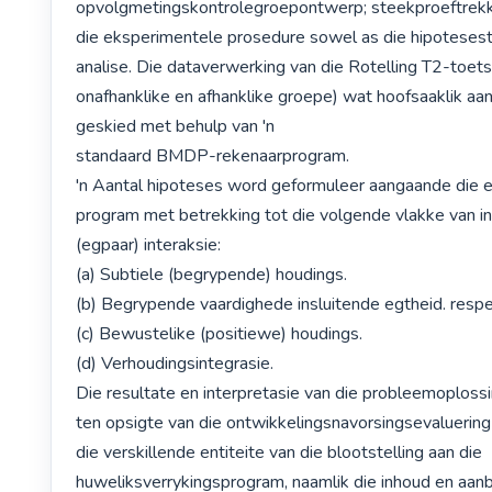
opvolgmetingskontrolegroepontwerp; steekproeftrekki
die eksperimentele prosedure sowel as die hipotesest
analise. Die dataverwerking van die Rotelling T2-toetsst
onafhanklike en afhanklike groepe) wat hoofsaaklik a
geskied met behulp van 'n

standaard BMDP-rekenaarprogram. 

'n Aantal hipoteses word geformuleer aangaande die ef
program met betrekking tot die volgende vlakke van in
(egpaar) interaksie:

(a) Subtiele (begrypende) houdings.

(b) Begrypende vaardighede insluitende egtheid. respe
(c) Bewustelike (positiewe) houdings.

(d) Verhoudingsintegrasie.

Die resultate en interpretasie van die probleemoplossi
ten opsigte van die ontwikkelingsnavorsingsevaluering 
die verskillende entiteite van die blootstelling aan die 
huweliksverrykingsprogram, naamlik die inhoud en aanbi