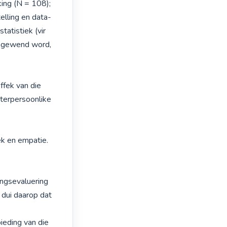
ng (N = 108); 
elling en data-
atistiek (vir 
angewend word, 
fek van die 
terpersoonlike 
k en empatie.

ngsevaluering 
dui daarop dat 
eding van die 