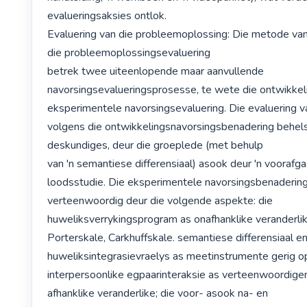
evalueringsaksies ontlok. 

Evaluering van die probleemoplossing: Die metode van
die probleemoplossingsevaluering

betrek twee uiteenlopende maar aanvullende 
navorsingsevalueringsprosesse, te wete die ontwikkeli
eksperimentele navorsingsevaluering. Die evaluering v
volgens die ontwikkelingsnavorsingsbenadering behels 
deskundiges, deur die groeplede (met behulp

van 'n semantiese differensiaal) asook deur 'n voorafga
loodsstudie. Die eksperimentele navorsingsbenadering
verteenwoordig deur die volgende aspekte: die 
huweliksverrykingsprogram as onafhanklike veranderlike
Porterskale, Carkhuffskale. semantiese differensiaal en
huweliksintegrasievraelys as meetinstrumente gerig op
interpersoonlike egpaarinteraksie as verteenwoordigen
afhanklike veranderlike; die voor- asook na- en  