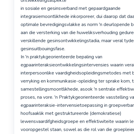
ontwikkelingsaspekte

in sosiale en gesinsverband met gepaardgaande 
integrasiemoontlikhede inkorporeer, dui daarop dat daa
optimale bevredigingsvlakke as norm 'n deurlopende b
aan die versterking van die huweliksverhouding gedure
verskillende gesinsontwikkelingstadia, maar veral tyden
gesinsuitbouingsfase. 

In 'n praktykgeorienteerde bepaling van 
egpaarinteraksieontwikkelingsintervensies waarin ver
interpersoonlike vaardigheidsopleidingsmetodes met b
verryking en kommunikasie-opleiding ter sprake kom, t
samestellingsmoontlikhede, asook 'n sentrale effektiw
proses, na vore. 'n Praktykgeorienteerde vasstelling va
egpaarinteraksie-intervensietoepassing in groepverban
hoofsaaklik met gestruktureerde (demokratiese)

lewensvaardifgheidsgroepe en effektiwiteite waarin le
vooropgestel staan, sowel as die rol van die groepleier