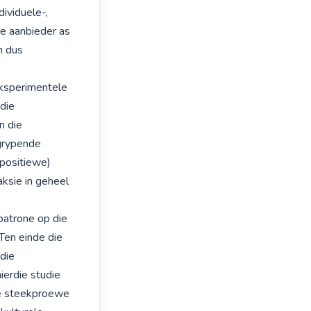
viduele-, 
e aanbieder as 
 dus 
eksperimentele 
die 
 die 
grypende 
positiewe) 
ksie in geheel 
atrone op die 
Ten einde die 
die 
erdie studie 
se steekproewe 