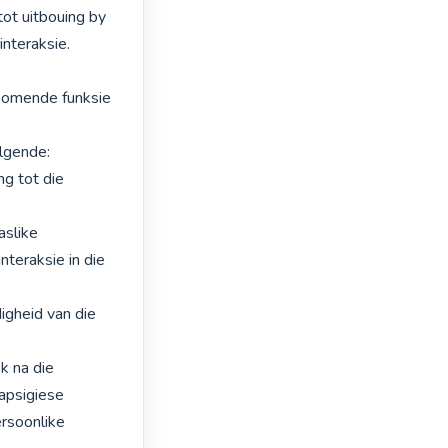
ot uitbouing by 
nteraksie. 
komende funksie 
lgende:

g tot die 
slike 
teraksie in die 
igheid van die 
 na die 
apsigiese 
rsoonlike 