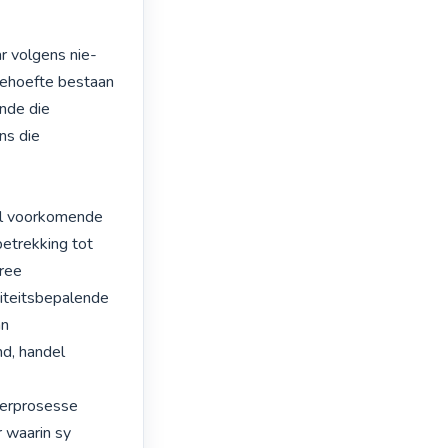
r volgens nie-
ehoefte bestaan 
nde die 
s die 
al voorkomende 
etrekking tot 
ree 
iteitsbepalende 
n 
d, handel 
erprosesse 
 waarin sy 