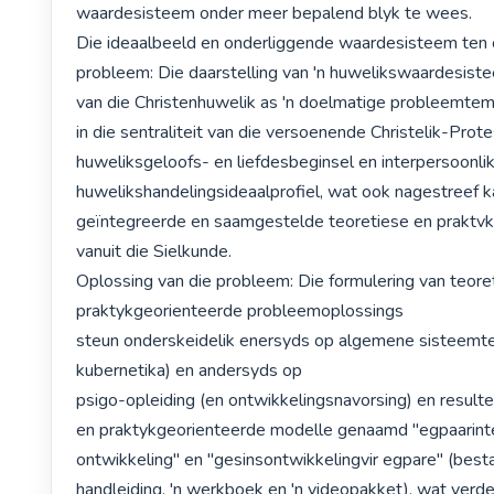
waardesisteem onder meer bepalend blyk te wees. 

Die ideaalbeeld en onderliggende waardesisteem ten o
probleem: Die daarstelling van 'n huwelikswaardesiste
van die Christenhuwelik as 'n doelmatige probleemtem
in die sentraliteit van die versoenende Christelik-Prote
huweliksgeloofs- en liefdesbeginsel en interpersoonlik
huwelikshandelingsideaalprofiel, wat ook nagestreef k
geïntegreerde en saamgestelde teoretiese en praktvk
vanuit die Sielkunde. 

Oplossing van die probleem: Die formulering van teoret
praktykgeorienteerde probleemoplossings

steun onderskeidelik enersyds op algemene sisteemteo
kubernetika) en andersyds op

psigo-opleiding (en ontwikkelingsnavorsing) en resultee
en praktykgeorienteerde modelle genaamd "egpaarint
ontwikkeling" en "gesinsontwikkelingvir egpare" (bestaa
handleiding, 'n werkboek en 'n videopakket), wat verde