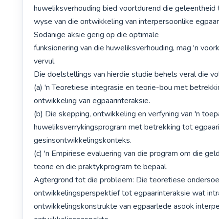
huweliksverhouding bied voortdurend die geleentheid t
wyse van die ontwikkeling van interpersoonlike egpaari
Sodanige aksie gerig op die optimale

funksionering van die huweliksverhouding, mag 'n voor
vervul.

Die doelstellings van hierdie studie behels veral die vo
(a) 'n Teoretiese integrasie en teorie-bou met betrekkin
ontwikkeling van egpaarinteraksie.

(b) Die skepping, ontwikkeling en verfyning van 'n toepa
huweliksverrykingsprogram met betrekking tot egpaarin
gesinsontwikkelingskonteks.

(c) 'n Empiriese evaluering van die program om die geld
teorie en die praktykprogram te bepaal.

Agtergrond tot die probleem: Die teoretiese ondersoek
ontwikkelingsperspektief tot egpaarinteraksie wat intr
ontwikkelingskonstrukte van egpaarlede asook interpe