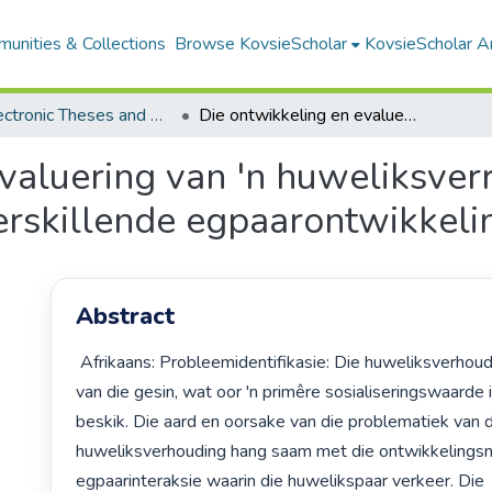
unities & Collections
Browse KovsieScholar
KovsieScholar An
All Electronic Theses and Dissertations
Die ontwikkeling en evaluering van 'n huweliksverrykingsprogram met inagneming van die verskillende egpaarontwikkelingstadia
evaluering van 'n huweliksve
erskillende egpaarontwikkeli
Abstract
 Afrikaans: Probleemidentifikasie: Die huweliksverhouding dien as basis 
van die gesin, wat oor 'n primêre sosialiseringswaarde i
beskik. Die aard en oorsake van die problematiek van d
huweliksverhouding hang saam met die ontwikkelings
egpaarinteraksie waarin die huwelikspaar verkeer. Die 