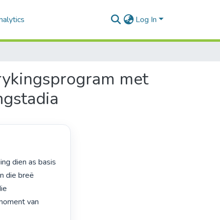
alytics
Log In
rrykingsprogram met
ngstadia
n die breë 
ie 
moment van 