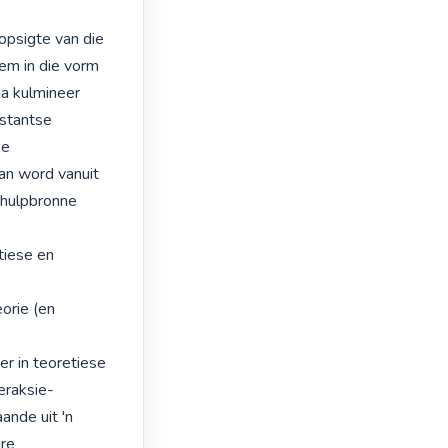
psigte van die 
em in die vorm 
a kulmineer

stantse 
e 
an word vanuit 
hulpbronne 
iese en 
rie (en 
r in teoretiese 
eraksie-
nde uit 'n 
re 