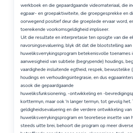
werkboek en die gepaardgaande videomateriaal, die indi
egpaar- en groepaktiwiteite, die groepgesprekke en di
oorwegend positief deur die groeplede ervaar word, en
toereikende voorkomsgeldigheid impliseer.

Uit die resultate en interpretasie ten opsigte van die 
navorsingsevaluering, blyk dit dat die blootstelling aan 
huweliksverrykingsprogram betekenisvolle toenames in
aanwesigheid van subtiele (begrypende) houdings, be
vaardighede insluitende egtheid, respek, bewustelike (
houdings en verhoudingsintegrasie, en dus egpaarintera
asook die gepaardgaande

huweliksfunksionering, -ontwikkeling en -bevredigingsp
korttermyn, maar ook 'n langer termyn, tot gevolg het. 
geldigheidsevaluering en die verdere ontwikkeling van 
huweliksverrykingsprogram en teoretiese insette van hi
steeds uitte brei, behoort die program op meer diver