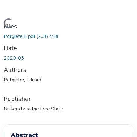
ading...
Files
PotgieterE.pdf
(2.38 MB)
Date
2020-03
Authors
Potgieter, Eduard
Publisher
University of the Free State
Abstract