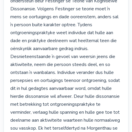
ondersteun deur Festinger se Teorie van Kognitiewe 
Dissonansie. Volgens Festinger se teorie moet ŉ 
mens se oortuigings en dade ooreenstem, anders sal 
ŉ persoon buite karakter optree. Tydens 
ontgroeningspraktyke weet individue dat hulle aan 
dade en praktyke deelneem wat heeltemal teen die 
oënskynlik aanvaarbare gedrag indruis. 
Desnieteenstaande ŉ gevoel van weersin jeens die 
aktiwiteite, neem die persoon steeds deel, en so 
ontstaan ŉ wanbalans. Individue verander dus hulle 
persepsies en oortuigings teenoor ontgroening, sodat 
dit in hul gedagtes aanvaarbaar word, omdat hulle 
hierdie dissonansie wil afweer. Deur hulle dissonansie 
met betrekking tot ontgroeningspraktyke te 
verminder, verlaag hulle spanning en hulle gee toe tot 
deelname aan aktiwiteite waarteen hulle normaalweg 
sou vasskop. Ek het terselfdertyd na Morgenthau se 