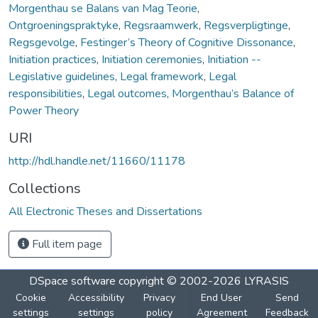
Morgenthau se Balans van Mag Teorie
,
Ontgroeningspraktyke
,
Regsraamwerk
,
Regsverpligtinge
,
Regsgevolge
,
Festinger’s Theory of Cognitive Dissonance
,
Initiation practices
,
Initiation ceremonies
,
Initiation --
Legislative guidelines
,
Legal framework
,
Legal
responsibilities
,
Legal outcomes
,
Morgenthau’s Balance of
Power Theory
URI
http://hdl.handle.net/11660/11178
Collections
All Electronic Theses and Dissertations
Full item page
DSpace software
copyright © 2002-2026
LYRASIS
Cookie
Accessibility
Privacy
End User
Send
settings
settings
policy
Agreement
Feedback