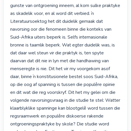
gunste van ontgroening inneem, al kom sulke praktyke 
as skadelik voor, en al word dit verbied. ŉ 
Literatuursoektog het dit duidelik gemaak dat 
navorsing oor die fenomeen binne die konteks van 
Suid-Afrika uiters beperk is. Selfs internasionale 
bronne is taamlik beperk. Wat egter duidelik was, is 
dat daar wel steun vir die praktyk is, ten spyte 
daarvan dat dit nie in lyn met die handhawing van 
menseregte is nie. Dit het vir my voorgekom asof 
daar, binne ŉ konstitusionele bestel soos Suid-Afrika, 
op die oog af spanning is tussen die populêre opinie 
en dit wat die reg voorskryf. Dit het my gelei om die 
volgende navorsingsvraag in die studie te stel: Watter 
klaarblyklike spanninge kan blootgelê word tussen die 
regsraamwerk en populêre diskoerse rakende 
ontgroeningspraktyke by skole? Die studie word 