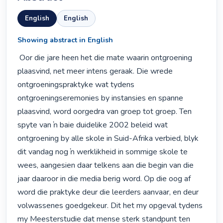
English
English
Showing abstract in English
 Oor die jare heen het die mate waarin ontgroening 
plaasvind, net meer intens geraak. Die wrede 
ontgroeningspraktyke wat tydens 
ontgroeningseremonies by instansies en spanne 
plaasvind, word oorgedra van groep tot groep. Ten 
spyte van ŉ baie duidelike 2002 beleid wat 
ontgroening by alle skole in Suid-Afrika verbied, blyk 
dit vandag nog ŉ werklikheid in sommige skole te 
wees, aangesien daar telkens aan die begin van die 
jaar daaroor in die media berig word. Op die oog af 
word die praktyke deur die leerders aanvaar, en deur 
volwassenes goedgekeur. Dit het my opgeval tydens 
my Meesterstudie dat mense sterk standpunt ten 