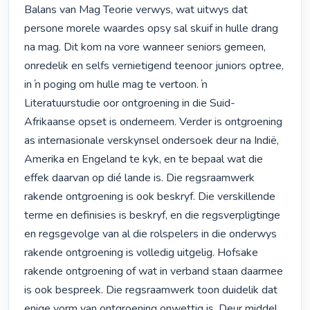
Balans van Mag Teorie verwys, wat uitwys dat 
persone morele waardes opsy sal skuif in hulle drang 
na mag. Dit kom na vore wanneer seniors gemeen, 
onredelik en selfs vernietigend teenoor juniors optree, 
in ŉ poging om hulle mag te vertoon. ŉ 
Literatuurstudie oor ontgroening in die Suid-
Afrikaanse opset is onderneem. Verder is ontgroening 
as internasionale verskynsel ondersoek deur na Indië, 
Amerika en Engeland te kyk, en te bepaal wat die 
effek daarvan op dié lande is. Die regsraamwerk 
rakende ontgroening is ook beskryf. Die verskillende 
terme en definisies is beskryf, en die regsverpligtinge 
en regsgevolge van al die rolspelers in die onderwys 
rakende ontgroening is volledig uitgelig. Hofsake 
rakende ontgroening of wat in verband staan daarmee 
is ook bespreek. Die regsraamwerk toon duidelik dat 
enige vorm van ontgroening onwettig is. Deur middel 