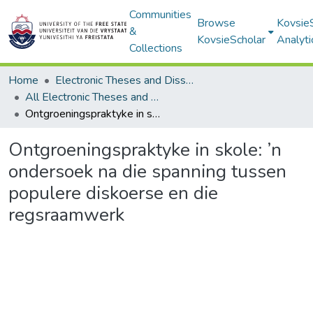
Communities
Browse
Kovsie
&
KovsieScholar
Analyti
Collections
Home
Electronic Theses and Dissertations
All Electronic Theses and Dissertations
Ontgroeningspraktyke in skole: ’n ondersoek na die spanning tussen populere diskoerse en die regsraamwerk
Ontgroeningspraktyke in skole: ’n
ondersoek na die spanning tussen
populere diskoerse en die
regsraamwerk