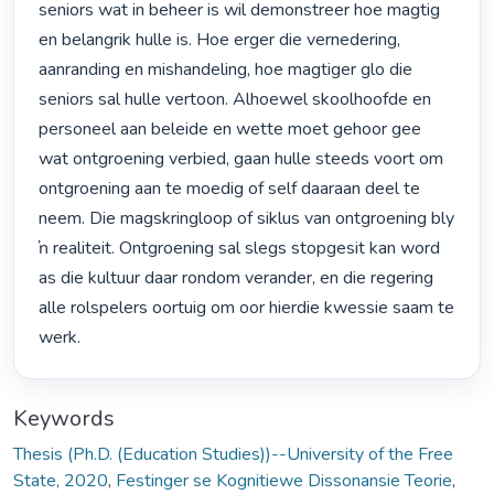
seniors wat in beheer is wil demonstreer hoe magtig 
en belangrik hulle is. Hoe erger die vernedering, 
aanranding en mishandeling, hoe magtiger glo die 
seniors sal hulle vertoon. Alhoewel skoolhoofde en 
personeel aan beleide en wette moet gehoor gee 
wat ontgroening verbied, gaan hulle steeds voort om 
ontgroening aan te moedig of self daaraan deel te 
neem. Die magskringloop of siklus van ontgroening bly 
ŉ realiteit. Ontgroening sal slegs stopgesit kan word 
as die kultuur daar rondom verander, en die regering 
alle rolspelers oortuig om oor hierdie kwessie saam te 
werk. 
Keywords
Thesis (Ph.D. (Education Studies))--University of the Free
State, 2020
,
Festinger se Kognitiewe Dissonansie Teorie
,