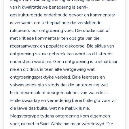
van ŉ kwalitatiewe benadering is semi-
gestruktureerde onderhoude gevoer en kommentaar 
is versamel om te bepaal hoe die verskillende 
rolspelers oor ontgroening voel. Die studie sluit af 
met kritiese kommentaar ten opsigte van die 
regsraamwerk en populêre diskoerse. Die siklus van 
ontgroening sal nie gebreek kan word as dit steeds 
ondersteun word nie. Geen ontgroening is toelaatbaar 
nie en dit druis in teen alle wetgewing wat 
ontgroeningspraktyke verbied. Baie leerders en 
volwassenes glo steeds dat die ontgroening wat 
hulle deurmaak of deurgemaak het van waarde is. 
Hulle swaarkry en vernedering berei hulle glo voor vir 
die lewe daarbuite, wat nie maklik is nie. 
Magsvergrype tydens ontgroening kom algemeen 
voor, nie net in Suid-Afrika nie maar wêreldwyd. Die 