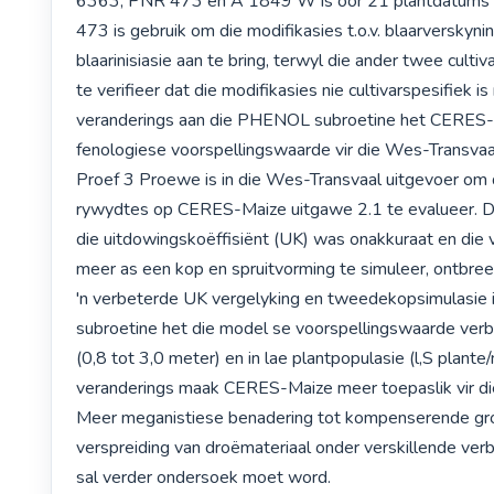
6363, PNR 473 en A 1849 W is oor 21 plantdatums 
473 is gebruik om die modifikasies t.o.v. blaarverskynin
blaarinisiasie aan te bring, terwyl die ander twee cultiv
te verifieer dat die modifikasies nie cultivarspesifiek is n
veranderings aan die PHENOL subroetine het CERES-
fenologiese voorspellingswaarde vir die Wes-Transvaal
Proef 3 Proewe is in die Wes-Transvaal uitgevoer om d
rywydtes op CERES-Maize uitgawe 2.1 te evalueer. Di
die uitdowingskoëffisiënt (UK) was onakkuraat en die 
meer as een kop en spruitvorming te simuleer, ontbreek
'n verbeterde UK vergelyking en tweedekopsimulasie
subroetine het die model se voorspellingswaarde verb
(0,8 tot 3,0 meter) en in lae plantpopulasie (l,S plante/
veranderings maak CERES-Maize meer toepaslik vir die 
Meer meganistiese benadering tot kompenserende groe
verspreiding van droëmateriaal onder verskillende verb
sal verder ondersoek moet word.
