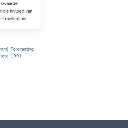
gswaarde 
 die invloed van 
e mielieplant. 
ram)
,
Forecasting
,
State, 1991