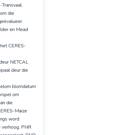
Transvaal.

om die 
eëvalueer. 
lder en Mead 
e het CERES-
 deur NETCAL 
aal deur die 
delom blomdatum 
rspel om 
n die 
CERES-Maize 
ngs word 
e verhoog. PNR 