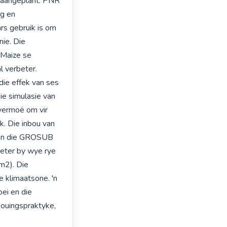
aangeplant. PNR 
g en 
ars gebruik is om 
ie. Die 
Maize se 
 verbeter.

ie effek van ses 
e simulasie van 
vermoë om vir 
. Die inbou van 
 in die GROSUB 
eter by wye rye 
m2). Die 
klimaatsone. 'n 
i en die 
ouingspraktyke, 