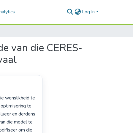
alytics
Log In
rde van die CERES-
vaal
optimisering te 
ueer en derdens 
an die model te 
ifiseer om die 