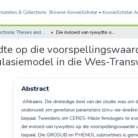
unities & Collections
Browse KovsieScholar
KovsieScholar An
All Electronic Theses and Dissertations
Die invloed van rywydte op die voorspellingswaarde van die CERES-Maize mieliegroeisimulasiemodel in die Wes-Transvaal
dte op die voorspellingswaa
ulasiemodel in die Wes-Trans
Abstract
 Afrikaans: Die drieledige doel van die studie was om die wenslikheid te 
ondersoek om genetiese parameters d.m.v. nie-lineêre 
bepaal. Tweedens om CERES-Maize fenologies te eval
die invloed van rywydtes op die voorspellingswaarde v
bepaal. Die GROSUB en PHENOL subroetines is gemod