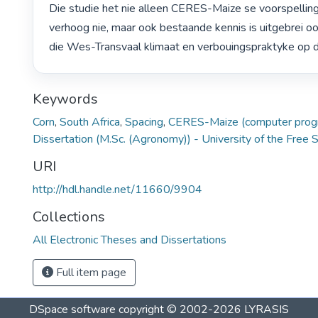
Die studie het nie alleen CERES-Maize se voorspellin
verhoog nie, maar ook bestaande kennis is uitgebrei oor
die Wes-Transvaal klimaat en verbouingspraktyke op di
Keywords
Corn
,
South Africa
,
Spacing
,
CERES-Maize (computer prog
Dissertation (M.Sc. (Agronomy)) - University of the Free 
URI
http://hdl.handle.net/11660/9904
Collections
All Electronic Theses and Dissertations
Full item page
DSpace software
copyright © 2002-2026
LYRASIS