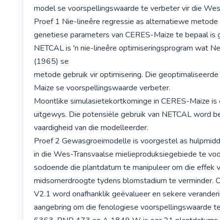
model se voorspellingswaarde te verbeter vir die Wes-
Proef 1 Nie-lineêre regressie as alternatiewe metode 
genetiese parameters van CERES-Maize te bepaal is g
NETCAL is 'n nie-lineêre optimiseringsprogram wat Ne
(1965) se

metode gebruik vir optimisering. Die geoptimaliseerd
Maize se voorspellingswaarde verbeter.

Moontlike simulasietekortkominge in CERES-Maize is
uitgewys. Die potensiële gebruik van NETCAL word bep
vaardigheid van die modelleerder.

Proef 2 Gewasgroeimodelle is voorgestel as hulpmid
in die Wes-Transvaalse mielieproduksiegebiede te voo
sodoende die plantdatum te manipuleer om die effek va
midsomerdroogte tydens blomstadium te verminder. 
V2.1 word onafhanklik geëvalueer en sekere veranderi
aangebring om die fenologiese voorspellingswaarde t