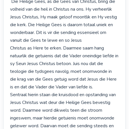
 Die Heilige Gees, as die Gees van Christus, bring die 
volheid van die heil in Christus na ons. Hy verheerlik 
Jesus Christus, Hy maak geloof moontlik en Hy vestig 
die kerk. Die Heilige Gees is daarom totaal uniek en 
wonderbaar. Dit is vir die sending essensieel om 
vanuit die Gees te lewe en so Jesus

Christus as Here te erken. Daarmee saam hang 
natuurlik die getuienis dat die Vader oneindige liefde in 
sy Seun Jesus Christus betoon. Juis nou dat die 
teologie die tydsgees navolg, moet onomwonde in 
die krag van die Gees getuig word dat Jesus die Here 
is en dat die Vader die Vader van liefde is.

Sentraal hierin staan die kruisdood en opstanding van 
Jesus Christus wat deur die Heilige Gees bevestig 
word. Daarmee word dikwels teen die stroom 
ingeswem, maar hierdie getuienis moet onomwonde 
gelewer word. Daarvan moet die sending steeds en 