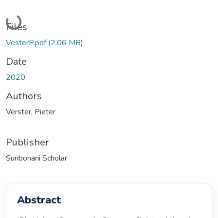
Loading...
Files
VesterP.pdf
(2.06 MB)
Date
2020
Authors
Verster, Pieter
Publisher
Sunbonani Scholar
Abstract