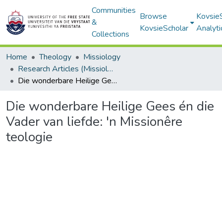
Communities
Browse
Kovsie
&
KovsieScholar
Analyti
Collections
Home
Theology
Missiology
Research Articles (Missiology)
Die wonderbare Heilige Gees én die Vader van liefde: 'n Missionêre teologie
Die wonderbare Heilige Gees én die
Vader van liefde: 'n Missionêre
teologie