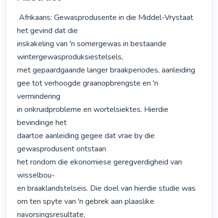
 Afrikaans: Gewasprodusente in die Middel-Vrystaat 
het gevind dat die

inskakeling van 'n somergewas in bestaande 
wintergewasproduksiestelsels,

met gepaardgaande langer braakperiodes, aanleiding

gee tot verhoogde graanopbrengste en 'n 
vermindering

in onkruidprobleme en wortelsiektes. Hierdie 
bevindinge het

daartoe aanleiding gegee dat vrae by die 
gewasprodusent ontstaan

het rondom die ekonomiese geregverdigheid van 
wisselbou-

en braaklandstelseis. Die doel van hierdie studie was 

om ten spyte van 'n gebrek aan plaaslike 
navorsingsresultate,
