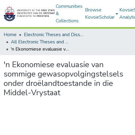
Communities
Browse
Kovsie
&
KovsieScholar
Analyti
Collections
Home
Electronic Theses and Dissertations
All Electronic Theses and Dissertations
'n Ekonomiese evaluasie van sommige gewasopvolgingstelsels onder droëlandtoestande in die Middel-Vrystaat
'n Ekonomiese evaluasie van
sommige gewasopvolgingstelsels
onder droëlandtoestande in die
Middel-Vrystaat