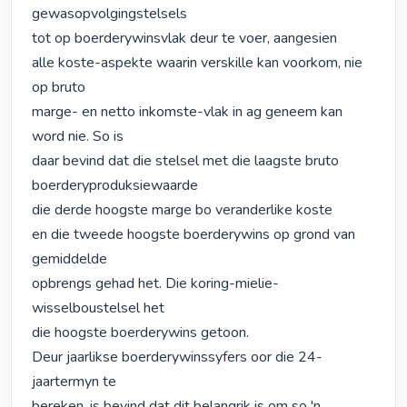
gewasopvolgingstelsels

tot op boerderywinsvlak deur te voer, aangesien

alle koste-aspekte waarin verskille kan voorkom, nie 
op bruto

marge- en netto inkomste-vlak in ag geneem kan 
word nie. So is

daar bevind dat die stelsel met die laagste bruto 
boerderyproduksiewaarde

die derde hoogste marge bo veranderlike koste

en die tweede hoogste boerderywins op grond van 
gemiddelde

opbrengs gehad het. Die koring-mielie-
wisselboustelsel het

die hoogste boerderywins getoon.

Deur jaarlikse boerderywinssyfers oor die 24-
jaartermyn te

bereken, is bevind dat dit belangrik is om so 'n 