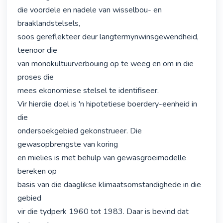
die voordele en nadele van wisselbou- en 
braaklandstelsels,

soos gereflekteer deur langtermynwinsgewendheid, 
teenoor die

van monokultuurverbouing op te weeg en om in die 
proses die

mees ekonomiese stelsel te identifiseer.

Vir hierdie doel is 'n hipotetiese boerdery-eenheid in 
die

ondersoekgebied gekonstrueer. Die 
gewasopbrengste van koring

en mielies is met behulp van gewasgroeimodelle 
bereken op

basis van die daaglikse klimaatsomstandighede in die 
gebied

vir die tydperk 1960 tot 1983. Daar is bevind dat 