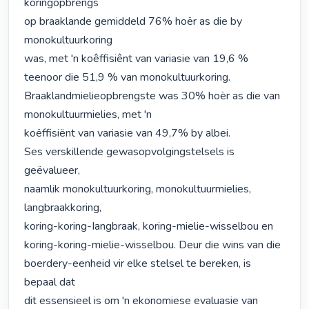
koringopbrengs

op braaklande gemiddeld 76% hoër as die by 
monokultuurkoring

was, met 'n koêffisiênt van variasie van 19,6 % 
teenoor die 51,9 % van monokultuurkoring. 
Braaklandmielieopbrengste was 30% hoër as die van 
monokultuurmielies, met 'n

koëffisiënt van variasie van 49,7% by albei.

Ses verskillende gewasopvolgingstelsels is 
geëvalueer,

naamlik monokultuurkoring, monokultuurmielies, 
langbraakkoring,

koring-koring-Iangbraak, koring-mielie-wisselbou en

koring-koring-mielie-wisselbou. Deur die wins van die

boerdery-eenheid vir elke stelsel te bereken, is 
bepaal dat

dit essensieel is om 'n ekonomiese evaluasie van 