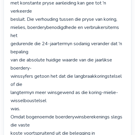
met konstante pryse aanleiding kan gee tot 'n 
verkeerde

besluit. Die verhouding tussen die pryse van koring,

mielies, boerderybenodigdhede en verbruikersitems 
het

gedurende die 24-jaartermyn sodanig verander dat 'n 
bepaling

van die absolute huidige waarde van die jaarlikse 
boerdery-

winssyfers getoon het dat die langbraakkoringstelsel 
of die

langtermyn meer winsgewend as die koring-mielie-
wisselboustelsel

was.

Omdat bogenoemde boerderywinsberekenings slegs 
die vaste

koste voortspruitend uit die belegging in 