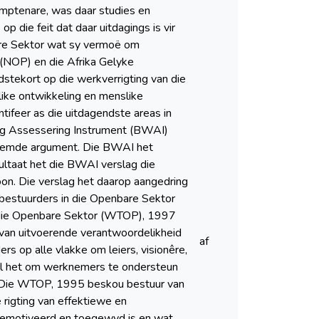
 amptenare, was daar studies en
p die feit dat daar uitdagings is vir
bare Sektor wat sy vermoë om
(NOP) en die Afrika Gelyke
tekort op die werkverrigting van die
like ontwikkeling en menslike
tifeer as die uitdagendste areas in
ing Assessering Instrument (BWAI)
noemde argument. Die BWAI het
ltaat het die BWAI verslag die
on. Die verslag het daarop aangedring
 bestuurders in die Openbare Sektor
 die Openbare Sektor (WTOP), 1997
van uitvoerende verantwoordelikheid
af
s op alle vlakke om leiers, visionêre,
el het om werknemers te ondersteun
. Die WTOP, 1995 beskou bestuur van
 rigting van effektiewe en
gemotiveerd en toegewyd is en wat