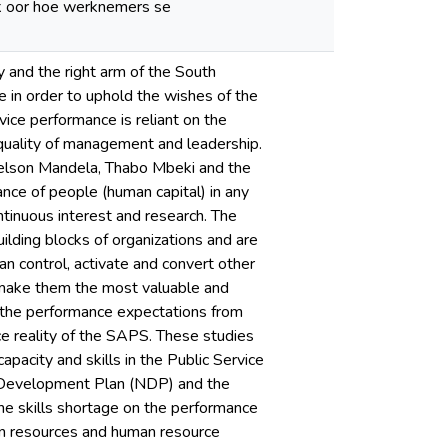
ak oor hoe werknemers se
 and the right arm of the South
 in order to uphold the wishes of the
rvice performance is reliant on the
e quality of management and leadership.
 Nelson Mandela, Thabo Mbeki and the
ance of people (human capital) in any
ntinuous interest and research. The
uilding blocks of organizations and are
an control, activate and convert other
t make them the most valuable and
of the performance expectations from
e reality of the SAPS. These studies
pacity and skills in the Public Service
nal Development Plan (NDP) and the
e skills shortage on the performance
an resources and human resource