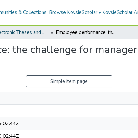
unities & Collections
Browse KovsieScholar
KovsieScholar An
All Electronic Theses and Dissertations
Employee performance: the challenge for managers in the Free State public service
: the challenge for managers
Simple item page
s
:02:44Z
:02:44Z