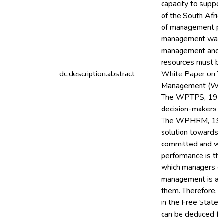
capacity to supp
of the South Af
of management p
management was 
management and 
resources must b
dc.description.abstract
White Paper on 
Management (WPH
The WPTPS, 1997 
decision-makers 
The WPHRM, 1995
solution towards
committed and wh
performance is 
which managers c
management is a 
them. Therefore,
in the Free State
can be deduced f