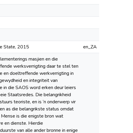
ee State, 2015
en_ZA
lementerings masjien en die
fende werksverrigting daar te stel ten
we en doeltreffende werkverrigting in
gewydheid en integriteit van
re in die SAOS word erken deur leiers
eie Staatsredes. Die belangrikheid
uurs teoriste, en is ‘n onderwerp vir
ien as die belangrikste status omdat
. Mense is die enigste bron wat
e en dienste. Hierdie
duurste van alle ander bronne in enige