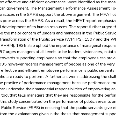
ort effective and efficient governance, were identified as the mos
rican government. The Management Performance Assessment Too
ractices in the SAPS support the above argument. The MPAT o
poor across the SAPS. As a result, the MPAT report emphasized
development of its human resources. The report further urged 
e the major concern of leaders and managers in the Public Servi
Transformation of the Public Service (WPTPS), 1997 and the 
RM), 1995 also uphold the importance of managerial responsibi
urges managers at all levels to be leaders, visionaries, initiat
towards supporting employees so that the employees can provide
 however regards management of people as one of the very si
 effective and efficient employee performance is public servan
o are ready to perform. A further answer in addressing the chal
the practice of performance management because performance ma
an undertake their managerial responsibilities of empowering 
tool that tells managers that they are responsible for the perfo
 this study concentrated on the performance of public servants an
 Public Service (FSPS) in ensuring that the public servants give ef
rom the explanations given in the thesis that management suppo