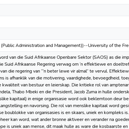
 (Public Administration and Management))--University of the Fr
word van die Suid Afrikaanse Openbare Sektor (SAOS) as die imp
ie Suid Afrikaanse Regering verwag om ‘n effektiewe en doeltref
an die regering van “’n beter lewe vir almal” te vervul. Effektie
ns is afhanklik van die motivering, vaardighede, bevoegdheid, toe
 kwaliteit van bestuur en leierskap. Die kritieke rol van amptena
ela, Thabo Mbeki en die President, Jacob Zuma in hulle ondersk
ike kapitaal) in enige organisasie word ook beklemtoon deur best
angstelling en navorsing. Die rol van menslike kapitaal word ges
e boublokke van organisasies is en skaars, uniek en kompleks is
eheer kan word, wat ander bronne aktiveer en verander na goeder
pe is uniek aan mense, dit maak hulle as ware die kosbaarste en 