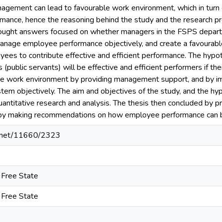
gement can lead to favourable work environment, which in turn can
ance, hence the reasoning behind the study and the research pr
sought answers focused on whether managers in the FSPS depa
nage employee performance objectively, and create a favourabl
ees to contribute effective and efficient performance. The hypoth
public servants) will be effective and efficient performers if th
ve work environment by providing management support, and by i
m objectively. The aim and objectives of the study, and the hyp
uantitative research and analysis. The thesis then concluded by p
 by making recommendations on how employee performance can be
le.net/11660/2323
e Free State
e Free State