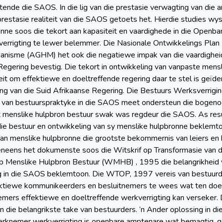
uitende die SAOS. In die lig van die prestasie verwagting van die
restasie realiteit van die SAOS getoets het. Hierdie studies wys o
nne soos die tekort aan kapasiteit en vaardighede in die Open
errigting te lewer belemmer. Die Nasionale Ontwikkelings Plan 
nisme (AGHM) het ook die negatiewe impak van die vaardigheids
Regering bevestig. Die tekort in ontwikkeling van vanpaste mens
eit om effektiewe en doeltreffende regering daar te stel is geïden
ing van die Suid Afrikaanse Regering. Die Bestuurs Werksverrig
it van bestuurspraktyke in die SAOS meet ondersteun die boge
menslike hulpbron bestuur swak was regdeur die SAOS. As resu
die bestuur en ontwikkeling van sy menslike hulpbronne beklemto
van menslike hulpbronne die grootste bekommernis van leiers en
eens het dokumenste soos die Witskrif op Transformasie van
 op Menslike Hulpbron Bestuur (WMHB) , 1995 die belangrikheid 
ng in die SAOS beklemtoon. Die WTOP, 1997 vereis van bestuurder
ffektiewe kommunikeerders en besluitnemers te wees wat ten do
emers effektiewe en doeltreffende werkverrigting kan verseker
 die belangrikste take van bestuurders. ‘n Ander oplossing in die
erknemer werkverrigting is openbare amptenare wat bemagtig, 