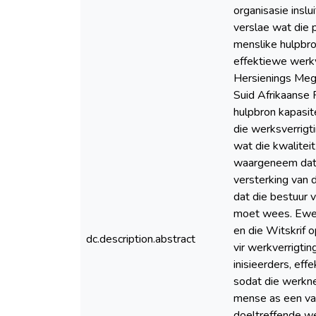
organisasie insl
verslae wat die p
menslike hulpbro
effektiewe werkv
Hersienings Mega
Suid Afrikaanse 
hulpbron kapasit
die werksverrigt
wat die kwalite
waargeneem dat 
versterking van 
dat die bestuur 
moet wees. Ewen
en die Witskrif
dc.description.abstract
vir werkverrigti
inisieerders, e
sodat die werkn
mense as een van
doeltreffende w