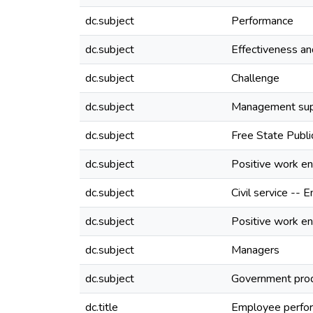
dc.subject
Performance
dc.subject
Effectiveness an
dc.subject
Challenge
dc.subject
Management sup
dc.subject
Free State Publi
dc.subject
Positive work e
dc.subject
Civil service -- 
dc.subject
Positive work e
dc.subject
Managers
dc.subject
Government prod
dc.title
Employee perform