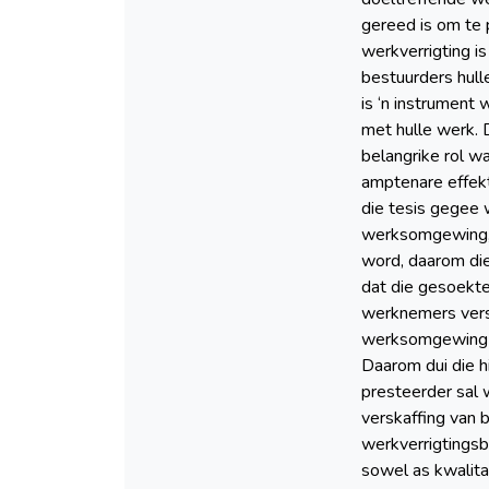
gereed is om te 
werkverrigting i
bestuurders hul
is ‘n instrument
met hulle werk. 
belangrike rol w
amptenare effekt
die tesis gegee 
werksomgewing, 
word, daarom die
dat die gesoekt
werknemers versk
werksomgewing t
Daarom dui die 
presteerder sal 
verskaffing van 
werkverrigtingsb
sowel as kwalita