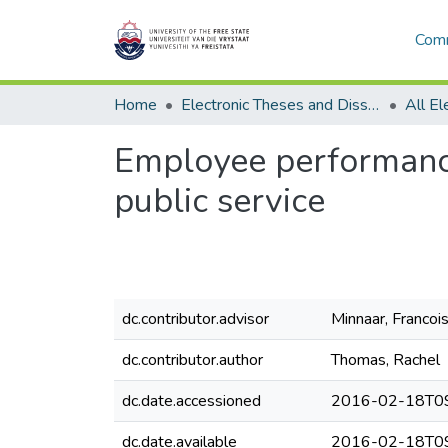
Comm
Home
Electronic Theses and Dissertations
Employee performance
public service
dc.contributor.advisor
Minnaar, Francoi
dc.contributor.author
Thomas, Rachel
dc.date.accessioned
2016-02-18T09
dc.date.available
2016-02-18T09