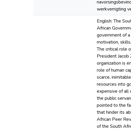
navorsingsbevind
werkverrigting v
English: The Sou
African Governme
government of a b
motivation, skill
The critical rol
President Jacob 
organization is 
role of human cap
scarce, inimitabl
resources into g
expensive of all 
the public serva
pointed to the fa
that hinder its 
African Peer Rev
of the South Afr