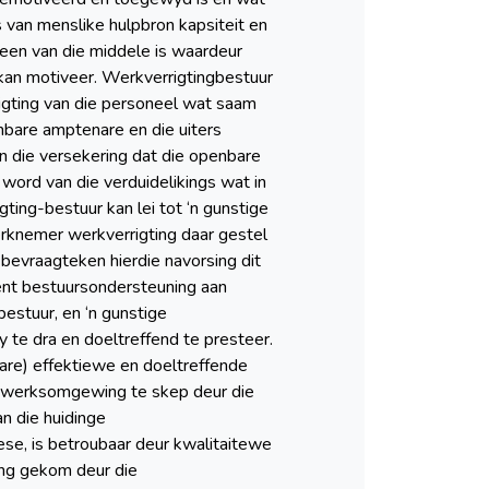
s van menslike hulpbron kapsiteit en
 een van die middele is waardeur
an motiveer. Werkverrigtingbestuur
rigting van die personeel wat saam
nbare amptenare en die uiters
n die versekering dat die openbare
word van die verduidelikings wat in
ing-bestuur kan lei tot ‘n gunstige
rknemer werkverrigting daar gestel
bevraagteken hierdie navorsing dit
nt bestuursondersteuning aan
estuur, en ‘n gunstige
e dra en doeltreffend te presteer.
re) effektiewe en doeltreffende
we werksomgewing te skep deur die
n die huidinge
ese, is betroubaar deur kwalitaitewe
king gekom deur die