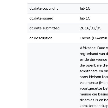
dc.date.copyright
Jul-15
dc.date.issued
Jul-15
dc.date.submitted
2016/02/05
dc.description
Thesis (D.Admin.
Afrikaans: Daar 
regterhand van d
einde die wense v
die openbare die
amptenare en die
soos Nelson Mand
van mense (Mensl
voortgesette bel
mense die basies
dinamies is en b
karaktereienskap