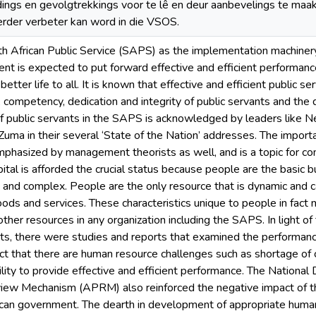
ings en gevolgtrekkings voor te lê en deur aanbevelings te ma
erder verbeter kan word in die VSOS.
th African Public Service (SAPS) as the implementation machinery
nt is expected to put forward effective and efficient performance
etter life to all. It is known that effective and efficient public se
s, competency, dedication and integrity of public servants and th
e of public servants in the SAPS is acknowledged by leaders like
Zuma in their several ‘State of the Nation’ addresses. The import
emphasized by management theorists as well, and is a topic for co
ital is afforded the crucial status because people are the basic b
e and complex. People are the only resource that is dynamic and c
oods and services. These characteristics unique to people in fac
other resources in any organization including the SAPS. In light 
nts, there were studies and reports that examined the performanc
ct that there are human resource challenges such as shortage of ca
ability to provide effective and efficient performance. The Natio
iew Mechanism (APRM) also reinforced the negative impact of th
ican government. The dearth in development of appropriate hum