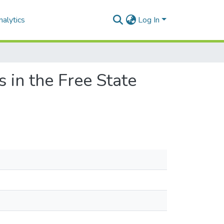
alytics
Log In
 in the Free State