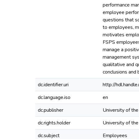
performance mana
employee perform
questions that 
to employees, ma
motivates employ
FSPS employees (
manage a positi
management syste
qualitative and q
conclusions and
dc.identifier.uri
http://hdl.hand
dc.language.iso
en
dc.publisher
University of th
dc.rights.holder
University of th
dc.subject
Employees