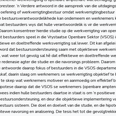
presteer. ‘n Verdere antwoord in die aanspreek van die uitdaging
s oefening of werkverrigtingbestuur omdat werkverrigtingbestuur
le bestuursverantwoordelikhede kan onderneem en werknemers k
 wat bestuurders wys dat hulle verantwoordelik is vir die werkver
Daarom konsentreer hierdie studie op die werkverrigting van ope
at bestuurders speel in die Vrystaatse Openbare Sektor (VSOS) i
iewe en doeltreffende werksverrigting sal lewer. Dit kan afgelei 
word dat bestuursondersteuning saam met objektiewe werkverrigt
wat weer tot gevolg sal hê dat effektiewe en doeltreffende we
 redenasie agter die studie en die navorsings probleem. Daarom 
e antwoorde daarop fokus of bestuurders in die VSOS departeme
af, daarin slaag om werknemers se werkverrigting objektief te b
e skep wat werknemers motiveer en aanmoedig om effektief by t
hipotese daarop dat die VSOS se werknemers (openbare amptena
wees indien hulle bestuurders daartoe in staat is om ‘n positie
bestuursondersteuning, en deur die objektiewe implementering va
estuurs sisteem. Die doel en doelwit van die studie, en die hipot
itewe navorsing en analisering. Die tesis het tot die gevolgtrek