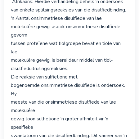
 Afrikaans: Hierdie verhandeling behels 'n ondersoek 
van enkele splitsingsreaksies van die disulfiedbinding. 
'n Aantal onsimmetriese disulfiede van lae

molekulêre gewig, asook onsimmetriese disulfiede 
gevorm

tussen proteïene wat tiolgroepe bevat en tiole van 
lae

molekulêre gewig, is berei deur middel van tiol-
disulfieduitruilingsreaksies.

Die reaksie van sulfietione met

bogenoemde onsimmetriese disulfiede is ondersoek. 
By

meeste van die onsimmetriese disulfiede van lae 
molekulêre

gewig toon sulfietione 'n groter affiniteit vir 'n 
spesifieke

swaelatoom van die disulfiedbinding. Dit varieer van 'n
