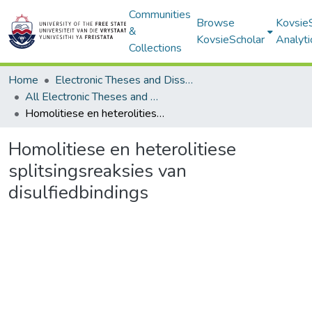
Communities
Browse
Kovsie
&
KovsieScholar
Analyti
Collections
Home
Electronic Theses and Dissertations
All Electronic Theses and Dissertations
Homolitiese en heterolitiese splitsingsreaksies van disulfiedbindings
Homolitiese en heterolitiese
splitsingsreaksies van
disulfiedbindings