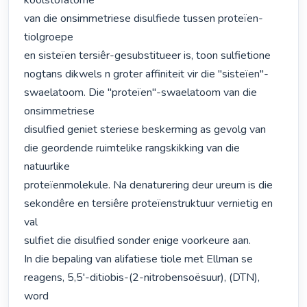
koolstofatome

van die onsimmetriese disulfiede tussen proteïen-
tiolgroepe

en sisteïen tersiêr-gesubstitueer is, toon sulfietione

nogtans dikwels n groter affiniteit vir die "sisteïen"-

swaelatoom. Die "proteïen"-swaelatoom van die 
onsimmetriese

disulfied geniet steriese beskerming as gevolg van

die geordende ruimtelike rangskikking van die 
natuurlike

proteïenmolekule. Na denaturering deur ureum is die

sekondêre en tersiêre proteïenstruktuur vernietig en 
val

sulfiet die disulfied sonder enige voorkeure aan.

In die bepaling van alifatiese tiole met Ellman se

reagens, 5,5'-ditiobis-(2-nitrobensoësuur), (DTN), 
word
