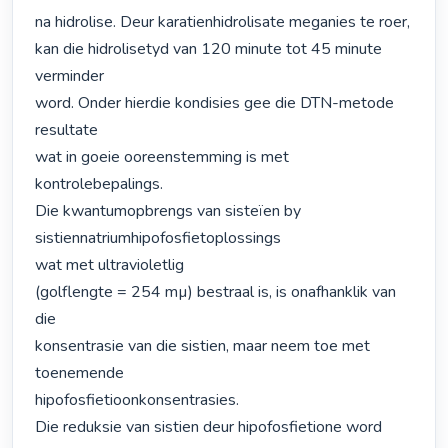
na hidrolise. Deur karatienhidrolisate meganies te roer,

kan die hidrolisetyd van 120 minute tot 45 minute 
verminder

word. Onder hierdie kondisies gee die DTN-metode 
resultate

wat in goeie ooreenstemming is met 
kontrolebepalings.

Die kwantumopbrengs van sisteïen by 
sistiennatriumhipofosfietoplossings

wat met ultravioletlig

(golflengte = 254 mµ) bestraal is, is onafhanklik van 
die

konsentrasie van die sistien, maar neem toe met 
toenemende

hipofosfietioonkonsentrasies.

Die reduksie van sistien deur hipofosfietione word
