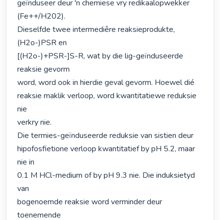
geïnduseer deur 'n chemiese vry redikaalopwekker 
(Fe++/H202).

Dieselfde twee intermediêre reaksieprodukte, 
(H2o-)PSR en

[(H2o-)+PSR-]S-R, wat by die lig-geïnduseerde 
reaksie gevorm

word, word ook in hierdie geval gevorm. Hoewel dié

reaksie maklik verloop, word kwantitatiewe reduksie 
nie

verkry nie.

Die termies-geïnduseerde reduksie van sistien deur

hipofosfietione verloop kwantitatief by pH 5.2, maar 
nie in

0.1 M HCl-medium of by pH 9.3 nie. Die induksietyd 
van

bogenoemde reaksie word verminder deur 
toenemende
