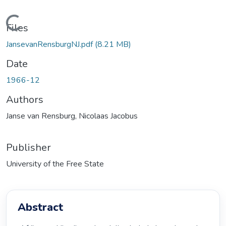
oading...
Files
JansevanRensburgNJ.pdf
(8.21 MB)
Date
1966-12
Authors
Janse van Rensburg, Nicolaas Jacobus
Publisher
University of the Free State
Abstract