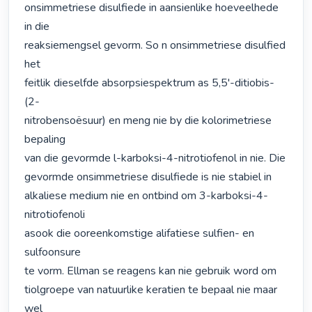
onsimmetriese disulfiede in aansienlike hoeveelhede 
in die

reaksiemengsel gevorm. So n onsimmetriese disulfied 
het

feitlik dieselfde absorpsiespektrum as 5,5'-ditiobis-
(2-

nitrobensoësuur) en meng nie by die kolorimetriese 
bepaling

van die gevormde l-karboksi-4-nitrotiofenol in nie. Die

gevormde onsimmetriese disulfiede is nie stabiel in

alkaliese medium nie en ontbind om 3-karboksi-4-
nitrotiofenoli

asook die ooreenkomstige alifatiese sulfien- en 
sulfoonsure

te vorm. Ellman se reagens kan nie gebruik word om

tiolgroepe van natuurlike keratien te bepaal nie maar 
wel
