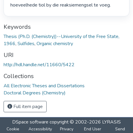
hoeveelhede tiol by die reaksiemengsel te voeg. 
Keywords
Thesis (Ph.D. (Chemistry))--University of the Free State,
1966
,
Sulfides
,
Organic chemistry
URI
http://hdl.handle.net/11660/5422
Collections
All Electronic Theses and Dissertations
Doctoral Degrees (Chemistry)
Full item page
DSpace software
copyright © 2002-2026
LYRASIS
Cookie
Accessibility
Privacy
End User
Send