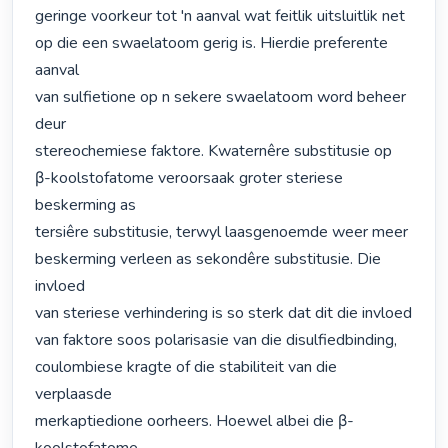
geringe voorkeur tot 'n aanval wat feitlik uitsluitlik net

op die een swaelatoom gerig is. Hierdie preferente 
aanval

van sulfietione op n sekere swaelatoom word beheer 
deur

stereochemiese faktore. Kwaternêre substitusie op

β-koolstofatome veroorsaak groter steriese 
beskerming as

tersiêre substitusie, terwyl laasgenoemde weer meer

beskerming verleen as sekondêre substitusie. Die 
invloed

van steriese verhindering is so sterk dat dit die invloed

van faktore soos polarisasie van die disulfiedbinding,

coulombiese kragte of die stabiliteit van die 
verplaasde

merkaptiedione oorheers. Hoewel albei die β-