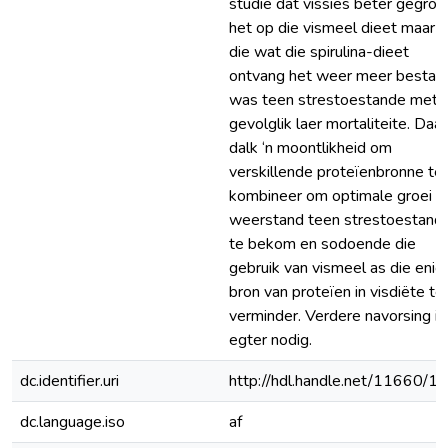
studie dat vissies beter gegroe
het op die vismeel dieet maar d
die wat die spirulina-dieet
ontvang het weer meer bestan
was teen strestoestande met
gevolglik laer mortaliteite. Daar
dalk ‘n moontlikheid om
verskillende proteïenbronne te
kombineer om optimale groei e
weerstand teen strestoestand
te bekom en sodoende die
gebruik van vismeel as die enig
bron van proteïen in visdiëte te
verminder. Verdere navorsing is
egter nodig.
dc.identifier.uri
http://hdl.handle.net/11660/1
dc.language.iso
af