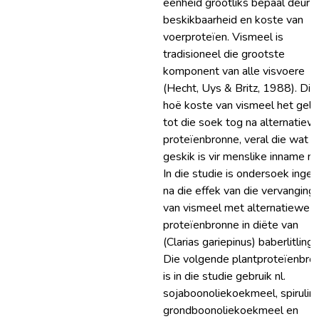
eenheid grootliks bepaal deur d
beskikbaarheid en koste van
voerproteïen. Vismeel is
tradisioneel die grootste
komponent van alle visvoere
(Hecht, Uys & Britz, 1988). Die
hoë koste van vismeel het gele
tot die soek tog na alternatiew
proteïenbronne, veral die wat n
geskik is vir menslike inname ni
In die studie is ondersoek inges
na die effek van die vervanging
van vismeel met alternatiewe
proteïenbronne in diëte van
(Clarias gariepinus) baberlitlinge
Die volgende plantproteïenbro
is in die studie gebruik nl.
sojaboonoliekoekmeel, spirulina
grondboonoliekoekmeel en