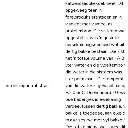
katoensaadoliekoekmeel. Dit is
opgeweeg teen ‘n
forelproduksierantsoen en ‘n
visdieet met vismeel as
proteïenbron. Die sisteem wat
opgestel is, was ‘n geslote
hersirkuleringseenheid wat uit
dertig bakke bestaan. Die sist
het ‘n totale volume van +/- 80
liter water en die vloeitempo v
die water in die sisteem was +/
liter per minuut. Die temperatuu
dc.description.abstract
van die water is gehandhaaf op
+/- 0.5oC. Driehonderd 10-we
oue babertjies is ewekansig
verdeel tussen dertig bakke. Vy
bakke is toegedeel aan elke di
m.a.w. ses rye met vyf bakke el
Die totale biomassa is weekliks