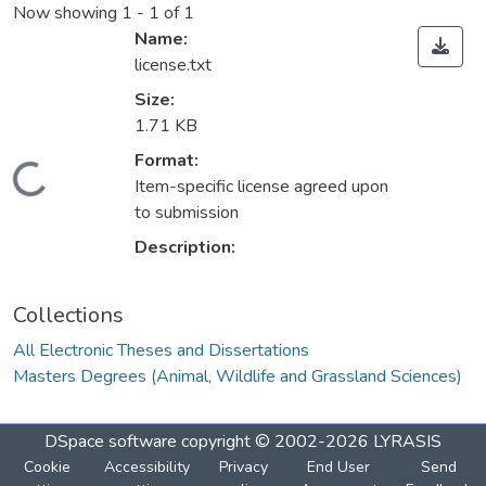
Now showing
1 - 1 of 1
Name:
license.txt
Size:
1.71 KB
Format:
oading...
Item-specific license agreed upon
to submission
Description:
Collections
All Electronic Theses and Dissertations
Masters Degrees (Animal, Wildlife and Grassland Sciences)
DSpace software
copyright © 2002-2026
LYRASIS
Cookie
Accessibility
Privacy
End User
Send