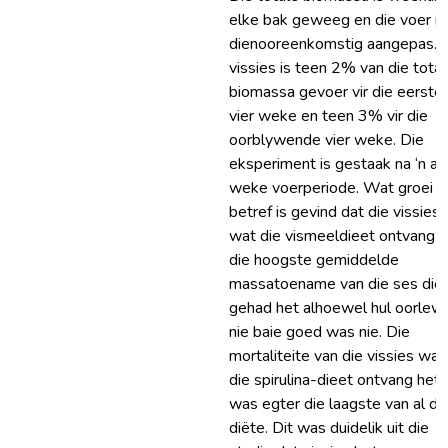
elke bak geweeg en die voer is
dienooreenkomstig aangepas. 
vissies is teen 2% van die tota
biomassa gevoer vir die eerste
vier weke en teen 3% vir die
oorblywende vier weke. Die
eksperiment is gestaak na ‘n ag
weke voerperiode. Wat groei
betref is gevind dat die vissies
wat die vismeeldieet ontvang h
die hoogste gemiddelde
massatoename van die ses dië
gehad het alhoewel hul oorlew
nie baie goed was nie. Die
mortaliteite van die vissies wat
die spirulina-dieet ontvang het
was egter die laagste van al di
diëte. Dit was duidelik uit die