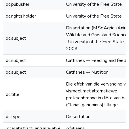
dc.publisher
University of the Free State
dc.rights.holder
University of the Free State
Dissertation (M.Sc.Agric. (Anima
Wildlife and Grassland Sciences
dc.subject
-University of the Free State,
2008
dc.subject
Catfishes -- Feeding and feeds
dc.subject
Catfishes -- Nutrition
Die effek van die vervanging va
vismeel met alternatiewe
dc.title
proteïenbronne in diëte van ba
(Clarias gariepinus) litlinge
dc.type
Dissertation
local.abstractLang.available
Afrikaans