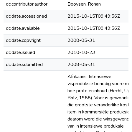
dc.contributor.author
Booysen, Rohan
dc.date.accessioned
2015-10-15T09:49:56Z
dc.date.available
2015-10-15T09:49:56Z
dc.date.copyright
2008-05-31
dc.date.issued
2010-10-23
dc.date.submitted
2008-05-31
Afrikaans: Intensiewe
visproduksie benodig voere met
hoë proteïeninhoud (Hecht, Uy
Britz, 1988). Voer is gewoonlik
die grootste veranderlike koste
item in kommersiële produksie 
daarom word die winsgewendh
van ‘n intensiewe produksie