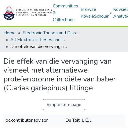
Communities
Browse
Kovsie
&
KovsieScholar
Analyti
Collections
Home
Electronic Theses and Dissertations
All Electronic Theses and Dissertations
Die effek van die vervanging van vismeel met alternatiewe proteïenbronne in diëte van baber (Clarias gariepinus) litlinge
Die effek van die vervanging van
vismeel met alternatiewe
proteïenbronne in diëte van baber
(Clarias gariepinus) litlinge
Simple item page
dc.contributor.advisor
Du Toit, J. E. J.