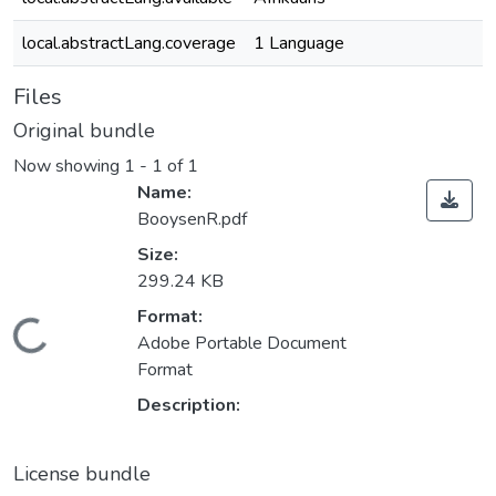
local.abstractLang.coverage
1 Language
Files
Original bundle
Now showing
1 - 1 of 1
Name:
BooysenR.pdf
Size:
299.24 KB
Format:
oading...
Adobe Portable Document
Format
Description:
License bundle