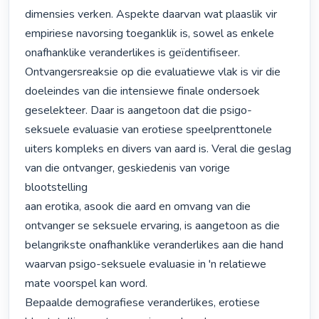
dimensies verken. Aspekte daarvan wat plaaslik vir 
empiriese navorsing toeganklik is, sowel as enkele 
onafhanklike veranderlikes is geïdentifiseer.

Ontvangersreaksie op die evaluatiewe vlak is vir die 
doeleindes van die intensiewe finale ondersoek 
geselekteer. Daar is aangetoon dat die psigo-
seksuele evaluasie van erotiese speelprenttonele 
uiters kompleks en divers van aard is. Veral die geslag 
van die ontvanger, geskiedenis van vorige 
blootstelling

aan erotika, asook die aard en omvang van die 
ontvanger se seksuele ervaring, is aangetoon as die 
belangrikste onafhanklike veranderlikes aan die hand 
waarvan psigo-seksuele evaluasie in 'n relatiewe 
mate voorspel kan word. 

Bepaalde demografiese veranderlikes, erotiese 