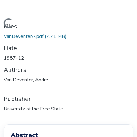
Loading...
Files
VanDeventerA.pdf
(7.71 MB)
Date
1987-12
Authors
Van Deventer, Andre
Publisher
University of the Free State
Abstract