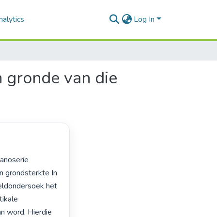
alytics
Log In
n gronde van die
n grondsterkte In 
eldondersoek het 
ikale 
an word. Hierdie 