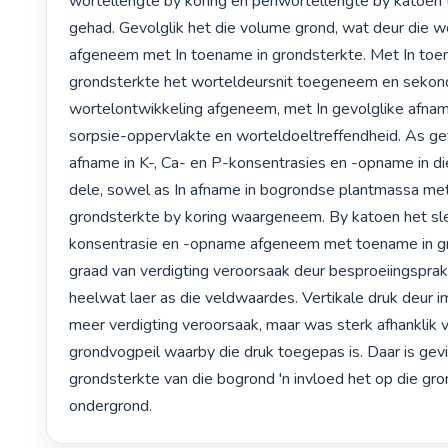
wortellengte by koring en penwortellengte by katoen t
gehad. Gevolglik het die volume grond, wat deur die wor
afgeneem met In toename in grondsterkte. Met In toen
grondsterkte het worteldeursnit toegeneem en sekond
wortelontwikkeling afgeneem, met In gevolglike afnam
sorpsie-oppervlakte en worteldoeltreffendheid. As gevo
afname in K-, Ca- en P-konsentrasies en -opname in di
dele, sowel as In afname in bogrondse plantmassa met
grondsterkte by koring waargeneem. By katoen het sl
konsentrasie en -opname afgeneem met toename in gr
graad van verdigting veroorsaak deur besproeiingspra
heelwat laer as die veldwaardes. Vertikale druk deur 
meer verdigting veroorsaak, maar was sterk afhanklik v
grondvogpeil waarby die druk toegepas is. Daar is gevi
grondsterkte van die bogrond 'n invloed het op die gro
ondergrond. 