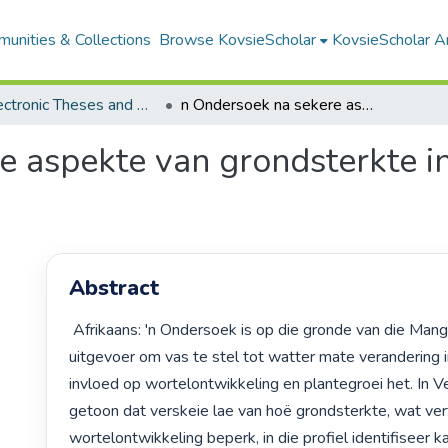
unities & Collections
Browse KovsieScholar
KovsieScholar An
All Electronic Theses and Dissertations
n Ondersoek na sekere aspekte van grondsterkte in gronde van die Manganoserie
e aspekte van grondsterkte i
Abstract
 Afrikaans: 'n Ondersoek is op die gronde van die Manganoserie 
uitgevoer om vas te stel tot watter mate verandering i
invloed op wortelontwikkeling en plantegroei het. In V
getoon dat verskeie lae van hoë grondsterkte, wat vert
wortelontwikkeling beperk, in die profiel identifiseer k