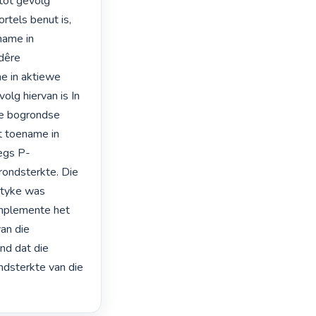
ot gevolg 
tels benut is, 
ame in 
êre 
e in aktiewe 
lg hiervan is In 
e bogrondse 
 toename in 
egs P-
ondsterkte. Die 
ktyke was 
implemente het 
an die 
nd dat die 
ndsterkte van die 