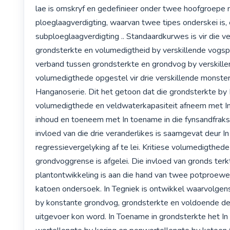
lae is omskryf en gedefinieer onder twee hoofgroepe nl
ploeglaagverdigting, waarvan twee tipes onderskei is, 
subploeglaagverdigting .. Standaardkurwes is vir die v
grondsterkte en volumedigtheid by verskillende vogspa
verband tussen grondsterkte en grondvog by verskille
volumedigthede opgestel vir drie verskillende monsters
Hanganoserie. Dit het getoon dat die grondsterkte by In
volumedigthede en veldwaterkapasiteit afneem met In
inhoud en toeneem met In toename in die fynsandfraksi
invloed van die drie veranderlikes is saamgevat deur I
regressievergelyking af te lei. Kritiese volumedigthede
grondvoggrense is afgelei. Die invloed van gronds terkte 
plantontwikkeling is aan die hand van twee potproewe 
katoen ondersoek. In Tegniek is ontwikkel waarvolgen
by konstante grondvog, grondsterkte en voldoende deu
uitgevoer kon word. In Toename in grondsterkte het In 