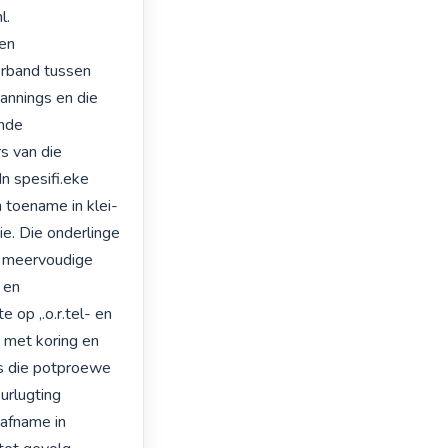
. 
en 
erband tussen 
nnings en die 
nde 
 van die 
 spesifi.eke 
 toename in klei-
e. Die onderlinge 
n meervoudige 
 en 
op ,.o.r.tel- en 
met koring en 
s die potproewe 
rlugting 
afname in 