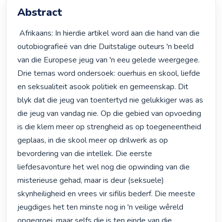
Abstract
 Afrikaans: In hierdie artikel word aan die hand van die 
outobiografieë van drie Duitstalige outeurs 'n beeld 
van die Europese jeug van 'n eeu gelede weergegee. 
Drie temas word ondersoek: ouerhuis en skool, liefde 
en seksualiteit asook politiek en gemeenskap. Dit 
blyk dat die jeug van toentertyd nie gelukkiger was as 
die jeug van vandag nie. Op die gebied van opvoeding 
is die klem meer op strengheid as op toegeneentheid 
geplaas, in die skool meer op drilwerk as op 
bevordering van die intellek. Die eerste 
liefdesavonture het wel nog die opwinding van die 
misterieuse gehad, maar is deur (seksuele) 
skynheiligheid en vrees vir sifilis bederf. Die meeste 
jeugdiges het ten minste nog in 'n veilige wêreld 
opgegroei, maar selfs die is ten einde van die 