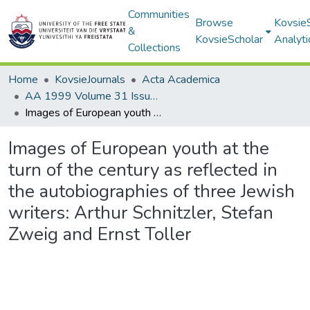
Communities
Browse
Kovsie
&
KovsieScholar
Analyti
Collections
Home
KovsieJournals
Acta Academica
AA 1999 Volume 31 Issue 2
Images of European youth at the turn of the century as reflected in the autobiographies of three Jewish writers: Arthur Schnitzler, Stefan Zweig and Ernst Toller
Images of European youth at the
turn of the century as reflected in
the autobiographies of three Jewish
writers: Arthur Schnitzler, Stefan
Zweig and Ernst Toller