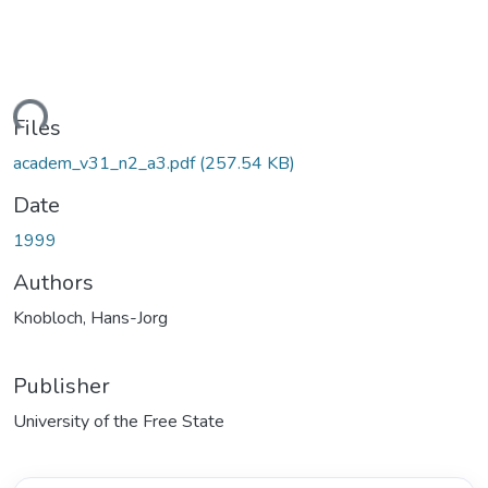
ading...
Files
academ_v31_n2_a3.pdf
(257.54 KB)
Date
1999
Authors
Knobloch, Hans-Jorg
Publisher
University of the Free State