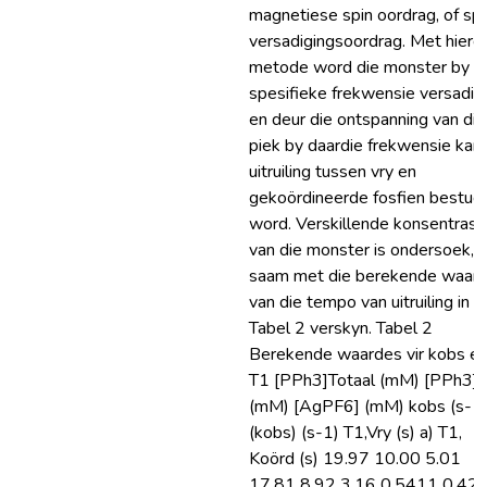
magnetiese spin oordrag, of spi
versadigingsoordrag. Met hierd
metode word die monster by `
spesifieke frekwensie versadig,
en deur die ontspanning van die
piek by daardie frekwensie kan 
uitruiling tussen vry en
gekoördineerde fosfien bestud
word. Verskillende konsentrasi
van die monster is ondersoek, 
saam met die berekende waar
van die tempo van uitruiling in
Tabel 2 verskyn. Tabel 2
Berekende waardes vir kobs e
T1 [PPh3]Totaal (mM) [PPh3]V
(mM) [AgPF6] (mM) kobs (s-1)
(kobs) (s-1) T1,Vry (s) a) T1,
Koörd (s) 19.97 10.00 5.01
17.81 8.92 3.16 0.5411 0.42