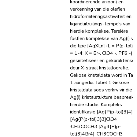
koördinerende anioon) en
verkenning van die olefien
hidroformileringsaktiwiteit en
liganduitruilings-tempo’s van
hierdie komplekse. Tersiêre
fosfien komplekse van Ag(I) va
die tipe [AgXLn] (L = P(p-tol)3;
= 1-4; X = Br-, ClO4 -, PF6 -) is
gesintetiseer en gekarakterisee
deur X-straal kristallografie.
Gekose kristaldata word in Tab
1 aangedui. Tabel 1 Gekose
kristaldata soos verkry vir die d
Ag(I) kristalstukture bespreek i
hierdie studie. Kompleks
identifikasie [Ag{P(p-tol)3}4]
[Ag{P(p-tol)3}3]ClO4
·CH3COCH3 [Ag4{P(p-
tol)3}4Br4] ·CH3COCH3