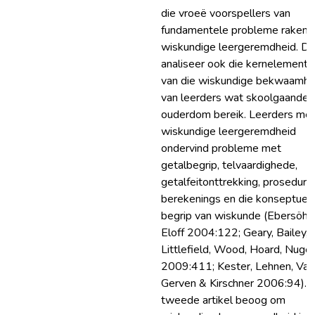
die vroeë voorspellers van
fundamentele probleme raken
wiskundige leergeremdheid. Di
analiseer ook die kernelemente
van die wiskundige bekwaamhe
van leerders wat skoolgaande
ouderdom bereik. Leerders me
wiskundige leergeremdheid
ondervind probleme met
getalbegrip, telvaardighede,
getalfeitonttrekking, prosedure
berekenings en die konseptuel
begrip van wiskunde (Ebersöhn
Eloff 2004:122; Geary, Bailey,
Littlefield, Wood, Hoard, Nuge
2009:411; Kester, Lehnen, Van
Gerven & Kirschner 2006:94). 
tweede artikel beoog om