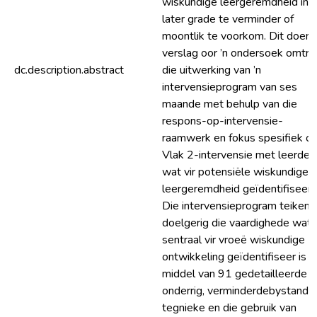
wiskundige leergeremdheid in
later grade te verminder of
moontlik te voorkom. Dit doen
verslag oor ’n ondersoek omtre
dc.description.abstract
die uitwerking van ’n
intervensieprogram van ses
maande met behulp van die
respons-op-intervensie-
raamwerk en fokus spesifiek o
Vlak 2-intervensie met leerder
wat vir potensiële wiskundige
leergeremdheid geïdentifiseer i
Die intervensieprogram teiken
doelgerig die vaardighede wat 
sentraal vir vroeë wiskundige
ontwikkeling geïdentifiseer is d
middel van 91 gedetailleerde
onderrig, verminderdebystand-
tegnieke en die gebruik van