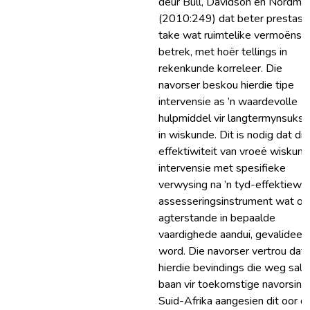
deur Bull, Davidson en Nordma
(2010:249) dat beter prestasie
take wat ruimtelike vermoëns
betrek, met hoër tellings in
rekenkunde korreleer. Die
navorser beskou hierdie tipe
intervensie as ’n waardevolle
hulpmiddel vir langtermynsuks
in wiskunde. Dit is nodig dat die
effektiwiteit van vroeë wiskund
intervensie met spesifieke
verwysing na ’n tyd-effektiewe
assesseringsinstrument wat op
agterstande in bepaalde
vaardighede aandui, gevalideer
word. Die navorser vertrou dat
hierdie bevindings die weg sal
baan vir toekomstige navorsing 
Suid-Afrika aangesien dit oor d