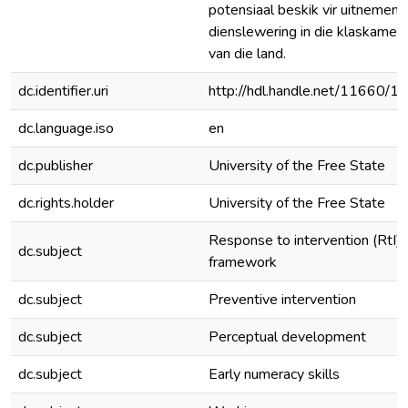
potensiaal beskik vir uitnemen
dienslewering in die klaskamer
van die land.
dc.identifier.uri
http://hdl.handle.net/11660/1
dc.language.iso
en
dc.publisher
University of the Free State
dc.rights.holder
University of the Free State
Response to intervention (RtI)
dc.subject
framework
dc.subject
Preventive intervention
dc.subject
Perceptual development
dc.subject
Early numeracy skills