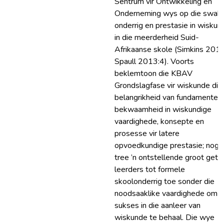
Sentrum vir Ontwikkeling en
Onderneming wys op die swak
onderrig en prestasie in wiskun
in die meerderheid Suid-
Afrikaanse skole (Simkins 2013
Spaull 2013:4). Voorts
beklemtoon die KBAV
Grondslagfase vir wiskunde die
belangrikheid van fundamentel
bekwaamheid in wiskundige
vaardighede, konsepte en
prosesse vir latere
opvoedkundige prestasie; nogt
tree ’n ontstellende groot getal
leerders tot formele
skoolonderrig toe sonder die
noodsaaklike vaardighede om
sukses in die aanleer van
wiskunde te behaal. Die wye