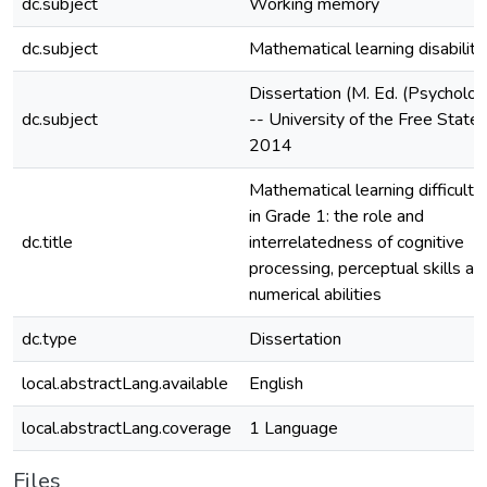
dc.subject
Working memory
dc.subject
Mathematical learning disability
Dissertation (M. Ed. (Psycholog
dc.subject
-- University of the Free State,
2014
Mathematical learning difficulti
in Grade 1: the role and
dc.title
interrelatedness of cognitive
processing, perceptual skills an
numerical abilities
dc.type
Dissertation
local.abstractLang.available
English
local.abstractLang.coverage
1 Language
Files