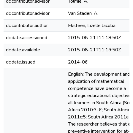
dc.contributor.advisor
Tolmie, A.
dc.contributor.advisor
Van Staden, A.
dc.contributor.author
Eksteen, Lizelle Jacoba
dc.date.accessioned
2015-08-21T11:19:50Z
dc.date.available
2015-08-21T11:19:50Z
dc.date.issued
2014-06
English: The development and
application of mathematical
competence have become a
strategic educational objective 
all learners in South Africa (Sou
Africa 2010:3-6; South Africa
2011c:5; South Africa 2011a:2)
The researcher believes that ea
preventive intervention for at-ri