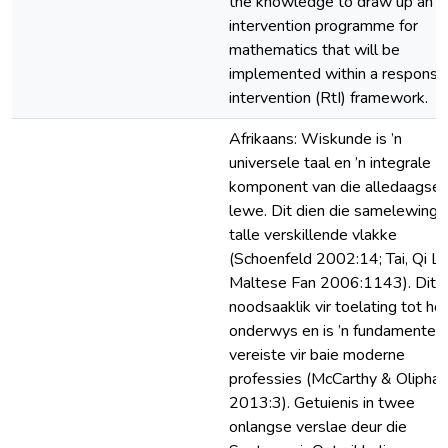
the knowledge to draw up an
intervention programme for
mathematics that will be
implemented within a response
intervention (RtI) framework.
Afrikaans: Wiskunde is ’n
universele taal en ’n integrale
komponent van die alledaagse
lewe. Dit dien die samelewing 
talle verskillende vlakke
(Schoenfeld 2002:14; Tai, Qi Liu
Maltese Fan 2006:1143). Dit i
noodsaaklik vir toelating tot ho
onderwys en is ’n fundamentel
vereiste vir baie moderne
professies (McCarthy & Oliphan
2013:3). Getuienis in twee
onlangse verslae deur die