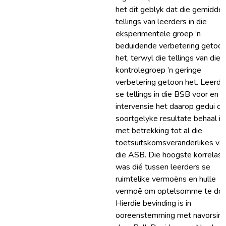
het dit geblyk dat die gemidde
tellings van leerders in die
eksperimentele groep ’n
beduidende verbetering getoo
het, terwyl die tellings van die
kontrolegroep ’n geringe
verbetering getoon het. Leerde
se tellings in die BSB voor en n
intervensie het daarop gedui da
soortgelyke resultate behaal is
met betrekking tot al die
toetsuitskomsveranderlikes va
die ASB. Die hoogste korrelasi
was dié tussen leerders se
ruimtelike vermoëns en hulle
vermoë om optelsomme te doe
Hierdie bevinding is in
ooreenstemming met navorsin