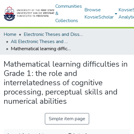
Communities
Browse
Kovsie
&
KovsieScholar
Analyti
Collections
Home
Electronic Theses and Dissertations
All Electronic Theses and Dissertations
Mathematical learning difficulties in Grade 1: the role and interrelatedness of cognitive processing, perceptual skills and numerical abilities
Mathematical learning difficulties in
Grade 1: the role and
interrelatedness of cognitive
processing, perceptual skills and
numerical abilities
Simple item page