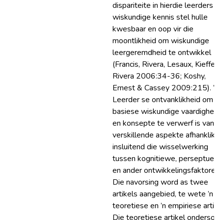
dispariteite in hierdie leerders 
wiskundige kennis stel hulle
kwesbaar en oop vir die
moontlikheid om wiskundige
leergeremdheid te ontwikkel
(Francis, Rivera, Lesaux, Kieffer
Rivera 2006:34-36; Koshy,
Ernest & Cassey 2009:215). ’n
Leerder se ontvanklikheid om
basiese wiskundige vaardighed
en konsepte te verwerf is van
verskillende aspekte afhanklik,
insluitend die wisselwerking
tussen kognitiewe, perseptuel
en ander ontwikkelingsfaktore.
Die navorsing word as twee
artikels aangebied, te wete ’n
teoretiese en ’n empiriese artike
Die teoretiese artikel ondersoe