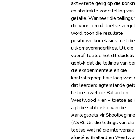
aktiwiteite gerig op die konkre
en abstrakte voorstelling van
getalle. Wanneer die tellings v
die voor- en ná-toetse vergely
word, toon die resultate
positiewe korrelasies met die
uitkomsveranderlikes. Uit die
vooraf-toetse het dit duidelik
geblyk dat die tellings van beid
die eksperimentele en die
kontrolegroep baie laag was en
dat leerders agterstande geto
het in sowel die Ballard en
Westwood + en – toetse as in 
agt die subtoetse van die
Aanlegtoets vir Skoolbeginner
(ASB). Uit die tellings van die
toetse wat ná die intervensie
afgelê is (Ballard en Westwoo