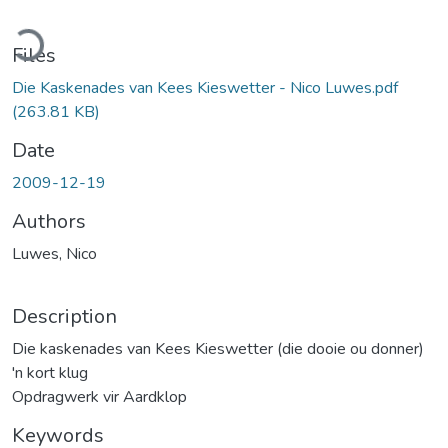
ading...
Files
Die Kaskenades van Kees Kieswetter - Nico Luwes.pdf
(263.81 KB)
Date
2009-12-19
Authors
Luwes, Nico
Description
Die kaskenades van Kees Kieswetter (die dooie ou donner)
'n kort klug
Opdragwerk vir Aardklop
Keywords