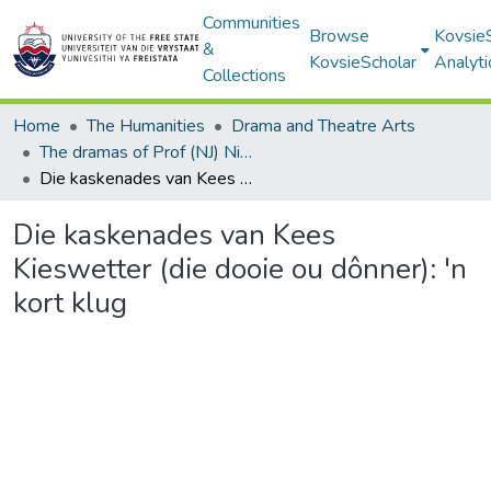
Communities
Browse
Kovsie
&
KovsieScholar
Analyti
Collections
Home
The Humanities
Drama and Theatre Arts
The dramas of Prof (NJ) Nico Luwes
Die kaskenades van Kees Kieswetter (die dooie ou dônner): 'n kort klug
Die kaskenades van Kees
Kieswetter (die dooie ou dônner): 'n
kort klug