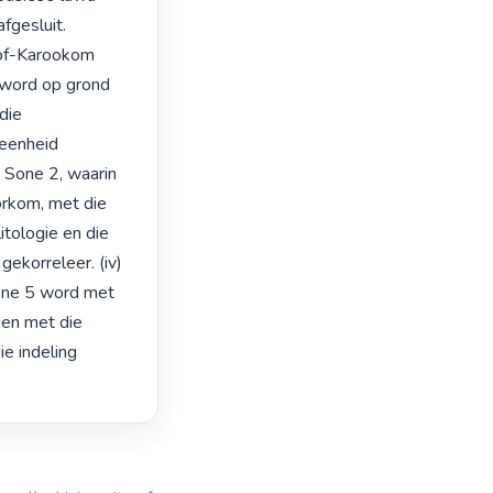
fgesluit.

oof-Karookom 
 word op grond 
ie 
eenheid 
Sone 2, waarin 
rkom, met die 
tologie en die 
korreleer. (iv) 
one 5 word met 
en met die 
e indeling 