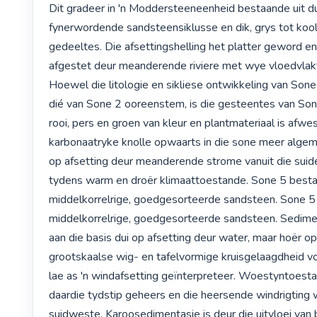
Dit gradeer in 'n Moddersteeneenheid bestaande uit d
fynerwordende sandsteensiklusse en dik, grys tot kools
gedeeltes. Die afsettingshelling het platter geword en 
afgestet deur meanderende riviere met wye vloedvlakt
Hoewel die litologie en sikliese ontwikkeling van Sone
dié van Sone 2 ooreenstem, is die gesteentes van So
rooi, pers en groen van kleur en plantmateriaal is afwesi
karbonaatryke knolle opwaarts in die sone meer algeme
op afsetting deur meanderende strome vanuit die suide
tydens warm en droër klimaattoestande. Sone 5 bestaan
middelkorrelrige, goedgesorteerde sandsteen. Sone 5 b
middelkorrelrige, goedgesorteerde sandsteen. Sedimen
aan die basis dui op afsetting deur water, maar hoër op k
grootskaalse wig- en tafelvormige kruisgelaagdheid vo
lae as 'n windafsetting geïnterpreteer. Woestyntoesta
daardie tydstip geheers en die heersende windrigting w
suidweste. Karoosedimentasie is deur die uitvloei van 