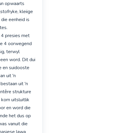
un opwaarts 
tofryke, kleiige 
die eenheid is 
es.

 4 presies met 
ne 4 oorwegend 
g, terwyl 
en word. Dit dui 
 en suidooste 
 uit 'n 
estaan uit 'n 
têre strukture 
om uitsluitlik 
or en word die 
nde het dus op 
as vanuit die 
basiese lawa 