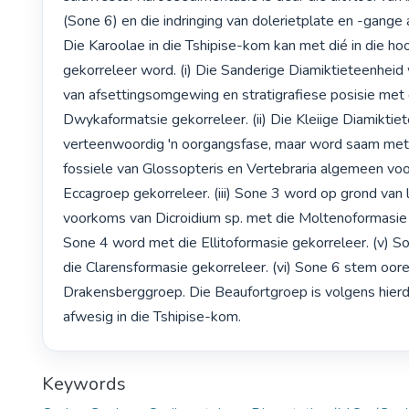
(Sone 6) en die indringing van dolerietplate en -gange a
Die Karoolae in die Tshipise-kom kan met dié in die h
gekorreleer word. (i) Die Sanderige Diamiktieteenheid
van afsettingsomgewing en stratigrafiese posisie met d
Dwykaformatsie gekorreleer. (ii) Die Kleiige Diamiktiet
verteenwoordig 'n oorgangsfase, maar word saam met 
fossiele van Glossopteris en Vertebraria algemeen voo
Eccagroep gekorreleer. (iii) Sone 3 word op grond van li
voorkoms van Dicroidium sp. met die Moltenoformasie ge
Sone 4 word met die Ellitoformasie gekorreleer. (v) S
die Clarensformasie gekorreleer. (vi) Sone 6 stem oore
Drakensberggroep. Die Beaufortgroep is volgens hierdi
afwesig in die Tshipise-kom. 
Keywords