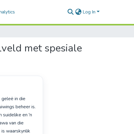
alytics
Log In
veld met spesiale
wings beheer is. 
 suidelike en 'n 
awa van die 
is waarskynlik 