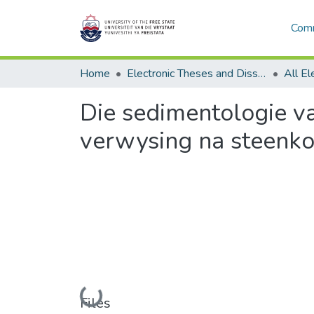
Comm
Home
Electronic Theses and Dissertations
Die sedimentologie v
verwysing na steenk
Loading...
Files