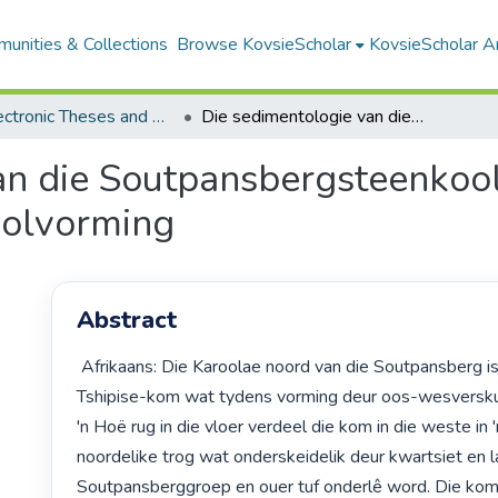
unities & Collections
Browse KovsieScholar
KovsieScholar An
All Electronic Theses and Dissertations
Die sedimentologie van die Soutpansbergsteenkoolveld met spesiale verwysing na steenkoolvorming
an die Soutpansbergsteenkool
oolvorming
Abstract
 Afrikaans: Die Karoolae noord van die Soutpansberg is geleë in die 
Tshipise-kom wat tydens vorming deur oos-wesverskui
'n Hoë rug in die vloer verdeel die kom in die weste in 'n
noordelike trog wat onderskeidelik deur kwartsiet en l
Soutpansberggroep en ouer tuf onderlê word. Die kom 