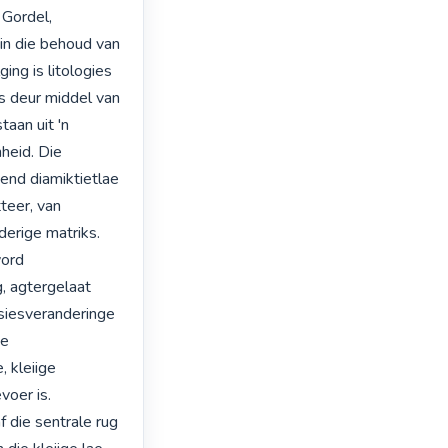
Gordel, 
in die behoud van 
ng is litologies 
s deur middel van 
aan uit 'n 
eid. Die 
nd diamiktietlae 
eer, van 
erige matriks. 
ord 
, agtergelaat 
siesveranderinge 
e 
 kleiige 
oer is. 
 die sentrale rug 