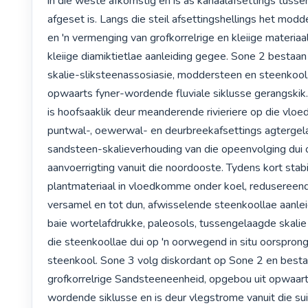
in die weste afkomstig en is as kanaalafsettings tussen 
afgeset is. Langs die steil afsettingshellings het modd
en 'n vermenging van grofkorrelrige en kleiige materiaal 
kleiige diamiktietlae aanleiding gegee. Sone 2 bestaan 
skalie-sliksteenassosiasie, moddersteen en steenkool
opwaarts fyner-wordende fluviale siklusse gerangskik.
is hoofsaaklik deur meanderende rivieriere op die vloed
puntwal-, oewerwal- en deurbreekafsettings agtergelaa
sandsteen-skalieverhouding van die opeenvolging dui o
aanvoerrigting vanuit die noordooste. Tydens kort stabi
plantmateriaal in vloedkomme onder koel, redusereen
versamel en tot dun, afwisselende steenkoollae aanlei
baie wortelafdrukke, paleosols, tussengelaagde skalie en
die steenkoollae dui op 'n oorwegend in situ oorsprong v
steenkool. Sone 3 volg diskordant op Sone 2 en bestaa
grofkorrelrige Sandsteeneenheid, opgebou uit opwaart
wordende siklusse en is deur vlegstrome vanuit die sui