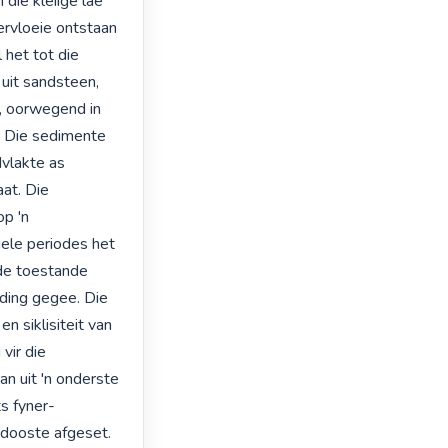
die kleiige lae 
ervloeie ontstaan 
het tot die 
uit sandsteen, 
, oorwegend in 
 Die sedimente 
vlakte as 
t. Die 
p 'n 
ele periodes het 
de toestande 
ding gegee. Die 
 siklisiteit van 
ir die 
n uit 'n onderste 
s fyner-
dooste afgeset. 