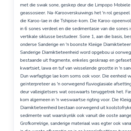
met die swak sone, geskep deur die Limpopo Mobiele 
geassosieer. Na-Karooverskuiwings het 'n rol gespeel 
die Karoo-lae in die Tshipise-kom. Die Karoo-opeenvolgi
in 6 sones verdeel en die sedimentasie van die sones i
vertikale siklusse bestudeer. Sone 1, aan die basis, best
onderse Sanderige en 'n boonste Kleiige Diamiktieteenh
Sanderige Diamiktieteenheid word opgebou ui oorwege
bestaande uit fragmente, enkeles geskraap en gefasett
kwartsiet, lawa en tuf van wisselende grootte in 'n sand
Dun warfagtige lae kom soms ook voor. Die eenheid w
geïnterpreteer as 'n oorwegend fluvioglasiale afsetting
deur valleigletsers wat ooswaarts teruggetrek het. Fa
kom algemeen in 'n weswaartse rigting voor. Die Kleiig
Diamiktieteenheid bestaan oorwegend uit koolstofryke,
sedimente wat waarskynlik ook vanuit die ooste aangev
Grofkorrelrige, sanderige materiaal was egter ook vanaf