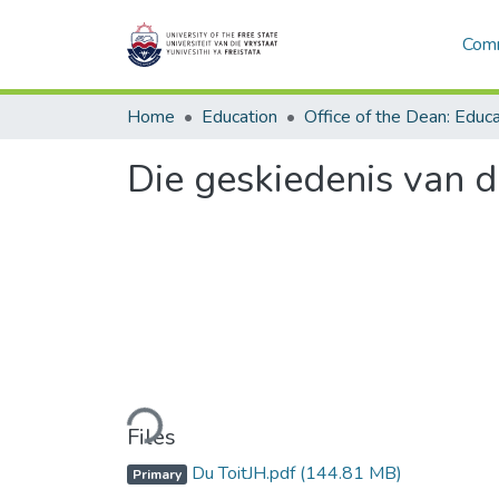
Comm
Home
Education
Die geskiedenis van 
Loading...
Files
Du ToitJH.pdf
(144.81 MB)
Primary