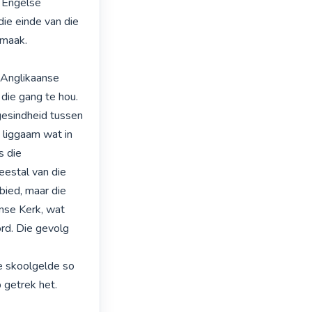
 Engelse 
ie einde van die 
maak.

 Anglikaanse 
ie gang te hou. 
gesindheid tussen 
liggaam wat in 
 die 
estal van die 
ied, maar die 
nse Kerk, wat 
rd. Die gevolg 
 skoolgelde so 
getrek het.
