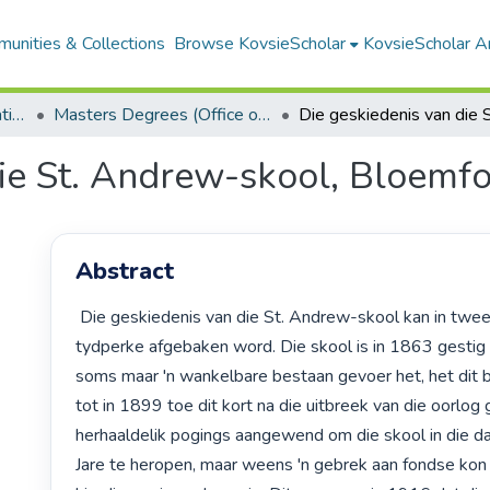
unities & Collections
Browse KovsieScholar
KovsieScholar An
Office of the Dean: Education
Masters Degrees (Office of the Dean: Education)
die St. Andrew-skool, Bloemfo
Abstract
 Die geskiedenis van die St. Andrew-skool kan in twee duidelike 
tydperke afgebaken word. Die skool is in 1863 gestig 
soms maar 'n wankelbare bestaan gevoer het, het dit b
tot in 1899 toe dit kort na die uitbreek van die oorlog ge
herhaaldelik pogings aangewend om die skool in die d
Jare te heropen, maar weens 'n gebrek aan fondse kon 