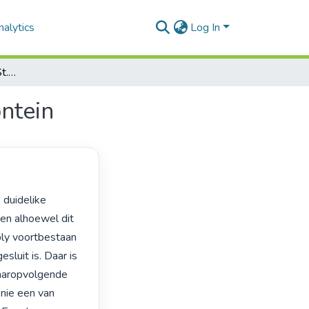
alytics
Log In
Die geskiedenis van die St. Andrew-skool, Bloemfontein
ntein
en alhoewel dit 
ly voortbestaan 
sluit is. Daar is 
aaropvolgende 
nie een van 