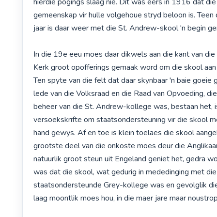
hierdie pogings slaag nie. Dit was eers in 1916 dat die
gemeenskap vir hulle volgehoue stryd beloon is. Teen d
jaar is daar weer met die St. Andrew-skool 'n begin ge
In die 19e eeu moes daar dikwels aan die kant van die
Kerk groot opofferings gemaak word om die skool aan d
Ten spyte van die felt dat daar skynbaar 'n baie goeie 
lede van die Volksraad en die Raad van Opvoeding, die 
beheer van die St. Andrew-kollege was, bestaan het, is
versoekskrifte om staatsondersteuning vir die skool me
hand gewys. Af en toe is klein toelaes die skool aangeb
grootste deel van die onkoste moes deur die Anglikaa
natuurlik groot steun uit Engeland geniet het, gedra wo
was dat die skool, wat gedurig in mededinging met die 
staatsondersteunde Grey-kollege was en gevolglik die
laag moontlik moes hou, in die maer jare maar noustrop 