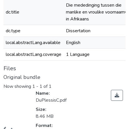
Die mededinging tussen die
dc.title
manlike en vroulike voornaamw
in Afrikaans
dc.type
Dissertation
local.abstractLang.available
English
local.abstractLang.coverage
1 Language
Files
Original bundle
Now showing
1 - 1 of 1
Name:
DuPlessisC.pdf
Size:
8.46 MB
Format: