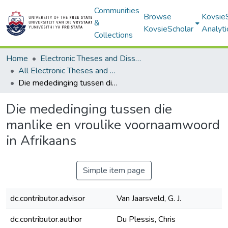
Communities
Browse
Kovsie
&
KovsieScholar
Analyti
Collections
Home
Electronic Theses and Dissertations
All Electronic Theses and Dissertations
Die mededinging tussen die manlike en vroulike voornaamwoord in Afrikaans
Die mededinging tussen die
manlike en vroulike voornaamwoord
in Afrikaans
Simple item page
dc.contributor.advisor
Van Jaarsveld, G. J.
dc.contributor.author
Du Plessis, Chris