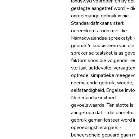
landswyd voordoen en by beid
geslagte aangetref word; - die
onreëlmatige gebruik in nie-
Standaardafrikaans sterk
ooreenkoms toon met die
Namakwalandse spreekstyl; - d
gebruik 'n subsisteem van die
spreker se taalskat is as gevol
faktore soos die volgende: resp
vleitaal; liefdevolle, versagtend
optrede, simpatieke meegevoel
neerhalende gebruik, woede,
selfstandigheid, Engelse invloe
Nederlandse invloed,
gevoelswaarde. Ten slotte is
aangetoon dat: - die onreëlmat
gebruik gemanifesteer word in
opvoedingshiërargieë; -
beheersdheid gepaard gaan me