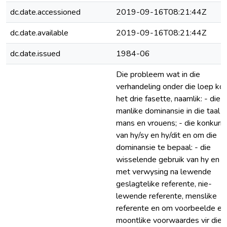
dc.date.accessioned
2019-09-16T08:21:44Z
dc.date.available
2019-09-16T08:21:44Z
dc.date.issued
1984-06
Die probleem wat in die
verhandeling onder die loep ko
het drie fasette, naamlik: - die
manlike dominansie in die taal 
mans en vrouens; - die konkurr
van hy/sy en hy/dit en om die
dominansie te bepaal: - die
wisselende gebruik van hy en s
met verwysing na lewende
geslagtelike referente, nie-
lewende referente, menslike
referente en om voorbeelde en
moontlike voorwaardes vir die