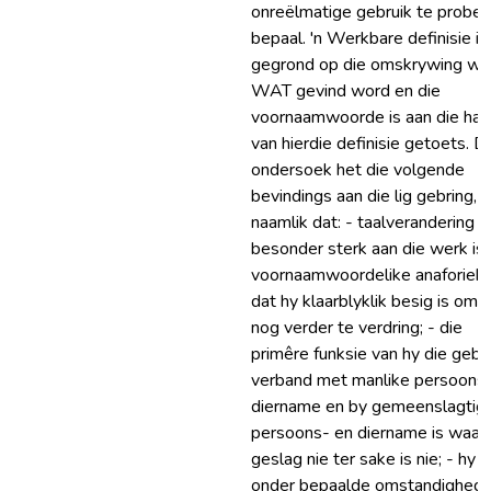
onreëlmatige gebruik te probee
bepaal. 'n Werkbare definisie is
gegrond op die omskrywing wat
WAT gevind word en die
voornaamwoorde is aan die ha
van hierdie definisie getoets. D
ondersoek het die volgende
bevindings aan die lig gebring,
naamlik dat: - taalverandering
besonder sterk aan die werk is
voornaamwoordelike anaforiek 
dat hy klaarblyklik besig is om d
nog verder te verdring; - die
primêre funksie van hy die gebru
verband met manlike persoons
diername en by gemeenslagtig
persoons- en diername is waar 
geslag nie ter sake is nie; - hy 
onder bepaalde omstandighed