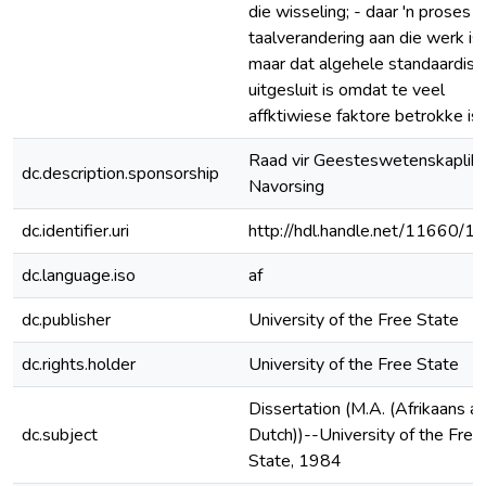
die wisseling; - daar 'n proses 
taalverandering aan die werk is,
maar dat algehele standaardise
uitgesluit is omdat te veel
affktiwiese faktore betrokke is.
Raad vir Geesteswetenskaplik
dc.description.sponsorship
Navorsing
dc.identifier.uri
http://hdl.handle.net/11660/1
dc.language.iso
af
dc.publisher
University of the Free State
dc.rights.holder
University of the Free State
Dissertation (M.A. (Afrikaans a
dc.subject
Dutch))--University of the Free
State, 1984