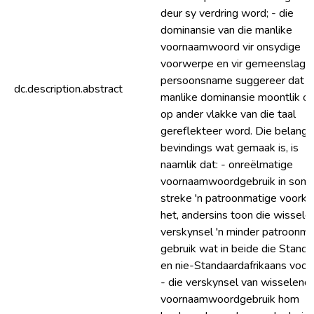
deur sy verdring word; - die
dominansie van die manlike
voornaamwoord vir onsydige
voorwerpe en vir gemeenslagti
persoonsname suggereer dat
dc.description.abstract
manlike dominansie moontlik o
op ander vlakke van die taal
gereflekteer word. Die belangr
bevindings wat gemaak is, is
naamlik dat: - onreëlmatige
voornaamwoordgebruik in som
streke 'n patroonmatige voork
het, andersins toon die wissel
verskynsel 'n minder patroonma
gebruik wat in beide die Standa
en nie-Standaardafrikaans voor
- die verskynsel van wisselend
voornaamwoordgebruik hom