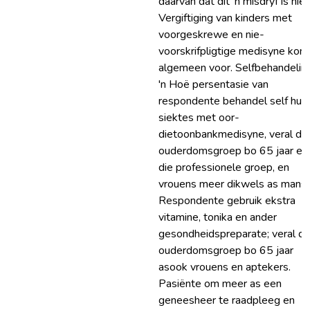
daarvan dat dit 'n misdryf is nie.
Vergiftiging van kinders met
voorgeskrewe en nie-
voorskrifpligtige medisyne kom
algemeen voor. Selfbehandeling
'n Hoë persentasie van
respondente behandel self hul
siektes met oor-
dietoonbankmedisyne, veral die
ouderdomsgroep bo 65 jaar en
die professionele groep, en
vrouens meer dikwels as mans.
Respondente gebruik ekstra
vitamine, tonika en ander
gesondheidspreparate; veral di
ouderdomsgroep bo 65 jaar
asook vrouens en aptekers.
Pasiënte om meer as een
geneesheer te raadpleeg en