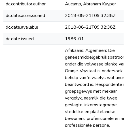
dc.contributor.author
Aucamp, Abraham Kuyper
dc.date.accessioned
2018-08-21T09:32:38Z
dc.date.available
2018-08-21T09:32:38Z
dc.date.issued
1986-01
Afrikaans: Algemeen: Die
geneesmiddelgebruikspatroon
onder die volwasse blanke van 
Oranje-Vrystaat is ondersoek 
behulp van 'n vraelys wat anon
beantwoord is. Respondente is
groepsgewys met mekaar
vergelyk, naamlik die twee
geslagte, inkomstegroepe,
stedelike en plattelandse
bewoners, professionele en nie
professionele persone,