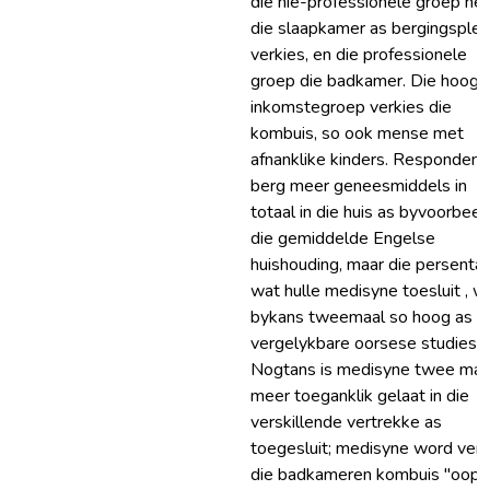
die nie-prófessionele groep het
die slaapkamer as bergingsplek
verkies, en die professionele
groep die badkamer. Die hoogs
inkomstegroep verkies die
kombuis, so ook mense met
afnanklike kinders. Respondent
berg meer geneesmiddels in
totaal in die huis as byvoorbeel
die gemiddelde Engelse
huishouding, maar die persentas
wat hulle medisyne toesluit , w
bykans tweemaal so hoog as
vergelykbare oorsese studies.
Nogtans is medisyne twee maa
meer toeganklik gelaat in die
verskillende vertrekke as
toegesluit; medisyne word veral
die badkameren kombuis "oop"