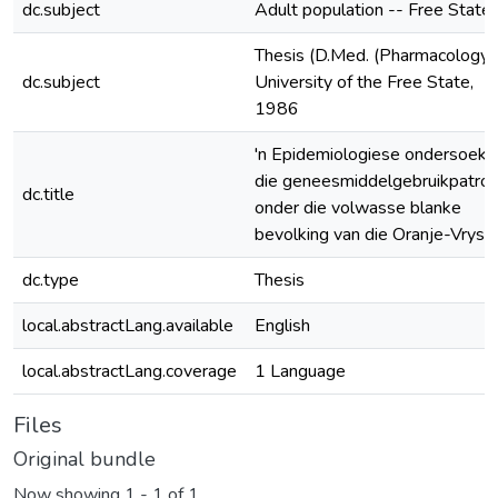
dc.subject
Adult population -- Free State
Thesis (D.Med. (Pharmacology)
dc.subject
University of the Free State,
1986
'n Epidemiologiese ondersoek 
die geneesmiddelgebruikpatro
dc.title
onder die volwasse blanke
bevolking van die Oranje-Vryst
dc.type
Thesis
local.abstractLang.available
English
local.abstractLang.coverage
1 Language
Files
Original bundle
Now showing
1 - 1 of 1