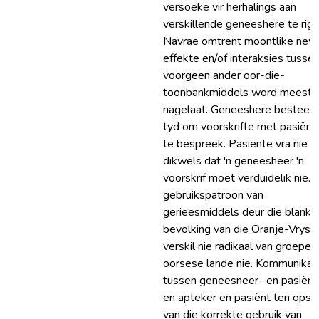
versoeke vir herhalings aan
verskillende geneeshere te rig.
Navrae omtrent moontlike new
effekte en/of interaksies tusse
voorgeen ander oor-die-
toonbankmiddels word meesta
nagelaat. Geneeshere bestee m
tyd om voorskrifte met pasiënt
te bespreek. Pasiënte vra nie
dikwels dat 'n geneesheer 'n
voorskrif moet verduidelik nie. 
gebruikspatroon van
gerieesmiddels deur die blanke
bevolking van die Oranje-Vryst
verskil nie radikaal van groepe i
oorsese lande nie. Kommunikas
tussen geneesneer- en pasiënt
en apteker en pasiënt ten opsi
van die korrekte gebruik van