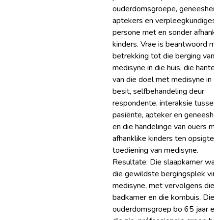
ouderdomsgroepe, geneeshere
aptekers en verpleegkundiges,
persone met en sonder afhankl
kinders. Vrae is beantwoord me
betrekking tot die berging van
medisyne in die huis, die hanter
van die doel met medisyne in
besit, selfbehandeling deur
respondente, interaksie tussen
pasiënte, apteker en geneeshee
en die handelinge van ouers me
afhanklike kinders ten opsigte 
toediening van medisyne.
Resultate: Die slaapkamer was
die gewildste bergingsplek vir
medisyne, met vervolgens die
badkamer en die kombuis. Die
ouderdomsgroep bo 65 jaar en