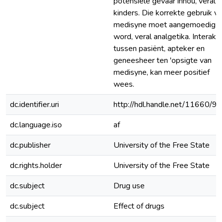
potensiële gevaar inhou, veral v
kinders. Die korrekte gebruik v
medisyne moet aangemoedig
word, veral analgetika. Interaks
tussen pasiënt, apteker en
geneesheer ten 'opsigte van
medisyne, kan meer positief
wees.
dc.identifier.uri
http://hdl.handle.net/11660/9
dc.language.iso
af
dc.publisher
University of the Free State
dc.rights.holder
University of the Free State
dc.subject
Drug use
dc.subject
Effect of drugs