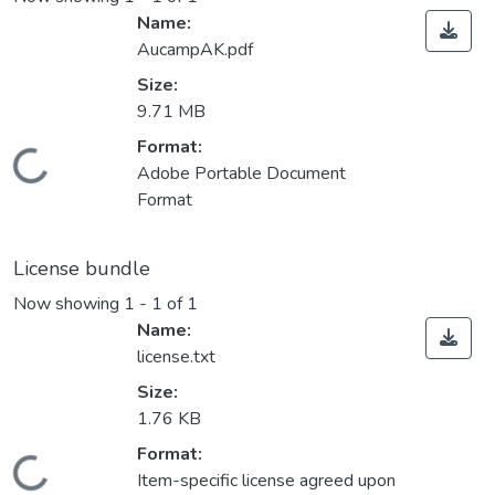
Name:
AucampAK.pdf
Size:
9.71 MB
Format:
ding...
Adobe Portable Document
Format
License bundle
Now showing
1 - 1 of 1
Name:
license.txt
Size:
1.76 KB
Format:
ding...
Item-specific license agreed upon