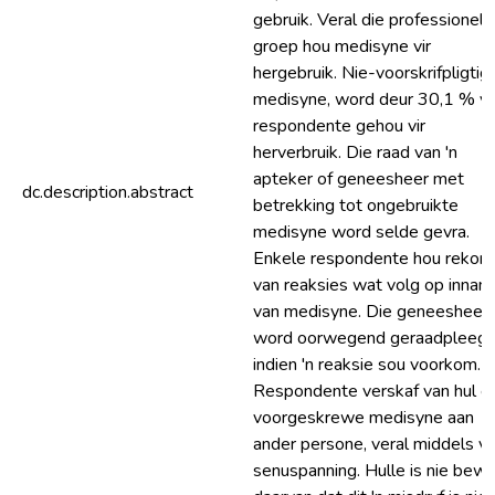
gebruik. Veral die professionele
groep hou medisyne vir
hergebruik. Nie-voorskrifpligtig
medisyne, word deur 30,1 % v
respondente gehou vir
herverbruik. Die raad van 'n
apteker of geneesheer met
dc.description.abstract
betrekking tot ongebruikte
medisyne word selde gevra.
Enkele respondente hou rekord
van reaksies wat volg op innam
van medisyne. Die geneesheer
word oorwegend geraadpleeg
indien 'n reaksie sou voorkom.
Respondente verskaf van hul e
voorgeskrewe medisyne aan
ander persone, veral middels vi
senuspanning. Hulle is nie bew