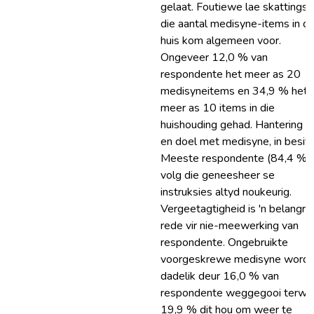
gelaat. Foutiewe lae skattings 
die aantal medisyne-items in di
huis kom algemeen voor.
Ongeveer 12,0 % van
respondente het meer as 20
medisyneitems en 34,9 % het
meer as 10 items in die
huishouding gehad. Hantering v
en doel met medisyne, in besit:
Meeste respondente (84,4 %)
volg die geneesheer se
instruksies altyd noukeurig.
Vergeetagtigheid is 'n belangri
rede vir nie-meewerking van
respondente. Ongebruikte
voorgeskrewe medisyne word
dadelik deur 16,0 % van
respondente weggegooi terwy
19,9 % dit hou om weer te