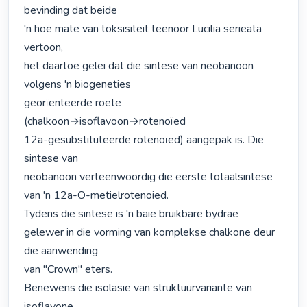
bevinding dat beide

'n hoë mate van toksisiteit teenoor Lucilia serieata 
vertoon,

het daartoe gelei dat die sintese van neobanoon 
volgens 'n biogeneties

georïenteerde roete 
(chalkoon→isoflavoon→rotenoïed

12a-gesubstituteerde rotenoïed) aangepak is. Die 
sintese van

neobanoon verteenwoordig die eerste totaalsintese 
van 'n 12a-O-metielrotenoied.

Tydens die sintese is 'n baie bruikbare bydrae

gelewer in die vorming van komplekse chalkone deur 
die aanwending

van "Crown" eters.

Benewens die isolasie van struktuurvariante van 
isoflavone,
