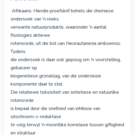
 Afrikaans: Hierdie proefskrif behels die chemiese 
ondersoek van 'n reeks

verwante natuurprodukte, waaronder 'n aantal 
fisiologies aktiewe

rotenoïede, uit die bol van Neorautanenia amboensis. 
Tydens

die ondersoek is daar ook gepoog om 'n voorstelling, 
gebaseer op

biogenetiese grondslag, van die onderskeie 
komponente daar te stel.

Die relatiewe toksisiteit van sintetiese en natuurlike 
rotenoïede

is bepaal deur die snelheid van inhibisie van 
sitochroom-c-reduktase

te volg terwyl 'n moontlike korrelasie tussen giftigheid 
en struktuur
