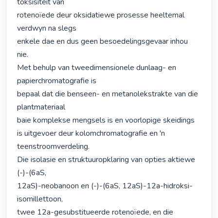
toksisiteit van

rotenoïede deur oksidatiewe prosesse heeltemal 
verdwyn na slegs

enkele dae en dus geen besoedelingsgevaar inhou 
nie.

Met behulp van tweedimensionele dunlaag- en 
papierchromatografie is

bepaal dat die benseen- en metanolekstrakte van die 
plantmateriaal

baie komplekse mengsels is en voorlopige skeidings 
is uitgevoer deur kolomchromatografie en 'n 
teenstroomverdeling.

Die isolasie en struktuuropklaring van opties aktiewe 
(-)-(6aS,

12aS)-neobanoon en (-)-(6aS, 12aS)-12a-hidroksi-
isomillettoon,

twee 12a-gesubstitueerde rotenoïede, en die 