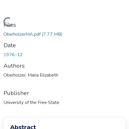
ding...
Files
OberholzerMA.pdf
(7.77 MB)
Date
1976-12
Authors
Oberholzer, Maria Elizabeth
Publisher
University of the Free State
Abstract