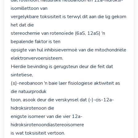
dat rotenoon, natuurlike neobanoon en 12a-hidroksi-
isomillettoon van

vergelykbare toksisiteit is terwyl dit aan die lig gekom 
het dat die

stereochemie van rotenoïede (6aS, 12aS) 'n 
bepalende faktor is ten

opsigte van hul inhibisievermoë van die mitochondriële 
elektronvervoersisteem.

Hierdie bevinding is gerugsteun deur die feit dat 
sintetiese,

(±)-neobanoon 'n baie laer fisiologiese aktiwiteit as 
die natuurproduk

toon, asook deur die verskynsel dat (-)-cis-12a-
hidroksirotenoon die

enigste isomeer van die vier 12a-
hidroksirotenoondiastereoisomere

is wat toksisiteit vertoon. 