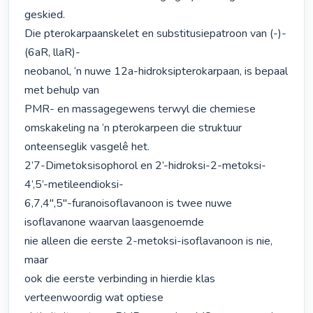
geskied.

Die pterokarpaanskelet en substitusiepatroon van (-)-
(6aR, llaR)-

neobanol, ‘n nuwe 12a-hidroksipterokarpaan, is bepaal 
met behulp van

PMR- en massagegewens terwyl die chemiese 
omskakeling na ‘n pterokarpeen die struktuur 
onteenseglik vasgelê het.

2’7-Dimetoksisophorol en 2’-hidroksi-2-metoksi-
4’,5’-metileendioksi-

6,7,4",5"-furanoisoflavanoon is twee nuwe 
isoflavanone waarvan laasgenoemde

nie alleen die eerste 2-metoksi-isoflavanoon is nie, 
maar

ook die eerste verbinding in hierdie klas 
verteenwoordig wat optiese
