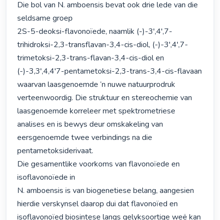
Die bol van N. amboensis bevat ook drie lede van die 
seldsame groep

2S-5-deoksi-flavonoïede, naamlik (-)-3',4',7-
trihidroksi-2,3-transflavan-3,4-cis-diol, (-)-3',4',7-
trimetoksi-2,3-trans-flavan-3,4-cis-diol en 
(-)-3,3',4,4'7-pentametoksi-2,3-trans-3,4-cis-flavaan 
waarvan laasgenoemde ‘n nuwe natuurprodruk 
verteenwoordig. Die struktuur en stereochemie van 
laasgenoemde korreleer met spektrometriese 
analises en is bewys deur omskakeling van 
eersgenoemde twee verbindings na die 
pentametoksiderivaat.

Die gesamentlike voorkoms van flavonoïede en 
isoflavonoïede in

N. amboensis is van biogenetiese belang, aangesien 
hierdie verskynsel daarop dui dat flavonoïed en 
isoflavonoïed biosintese langs gelyksoortige weë kan 