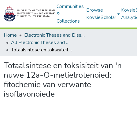
Communities
Browse
Kovsie
&
KovsieScholar
Analyti
Collections
Home
Electronic Theses and Dissertations
All Electronic Theses and Dissertations
Totaalsintese en toksisiteit van 'n nuwe 12a-O-metielrotenoied: fitochemie van verwante isoflavonoiede
Totaalsintese en toksisiteit van 'n
nuwe 12a-O-metielrotenoied:
fitochemie van verwante
isoflavonoiede