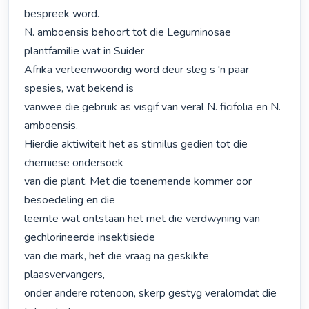
bespreek word.

N. amboensis behoort tot die Leguminosae 
plantfamilie wat in Suider

Afrika verteenwoordig word deur sleg s 'n paar 
spesies, wat bekend is

vanwee die gebruik as visgif van veral N. ficifolia en N. 
amboensis.

Hierdie aktiwiteit het as stimilus gedien tot die 
chemiese ondersoek

van die plant. Met die toenemende kommer oor 
besoedeling en die

leemte wat ontstaan het met die verdwyning van 
gechlorineerde insektisiede

van die mark, het die vraag na geskikte 
plaasvervangers,

onder andere rotenoon, skerp gestyg veralomdat die 