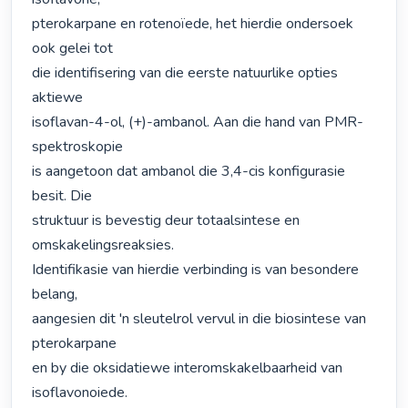
pterokarpane en rotenoïede, het hierdie ondersoek 
ook gelei tot

die identifisering van die eerste natuurlike opties 
aktiewe

isoflavan-4-ol, (+)-ambanol. Aan die hand van PMR-
spektroskopie

is aangetoon dat ambanol die 3,4-cis konfigurasie 
besit. Die

struktuur is bevestig deur totaalsintese en 
omskakelingsreaksies.

Identifikasie van hierdie verbinding is van besondere 
belang,

aangesien dit 'n sleutelrol vervul in die biosintese van 
pterokarpane

en by die oksidatiewe interomskakelbaarheid van 
isoflavonoiede.
