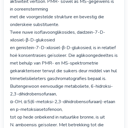
aktiwiteit vertoon. PMR- sowel as MS-gegewens is 
in ooreenstemming

met die voorgestelde strukture en bevestig die 
onderskeie substituente.

Twee nuwe isoflavoonglikosides, daidzein-7-D-
xilosiel-β-D-glukosied

en genistein-7-D-xilosiel-β-D-glukosied, is in relatief 
hoë konsentrasies geïsoleer. Die aglikoongedeeltes is 
met behulp van PMR- en MS-spektrometrie 
gekarakteriseer terwyl die suikers deur middel van hul 
trimetielsilieleters gaschromatografies bepaal is.

Buitengewoon eenvoudige metaboliete, 6-hidroksi-
2,3-dihidrobensofuraan,

α-OH, α:5(6-metoksi-2,3-dihidrobensofuraan)-etaan 
en p-metoksiasetofenoon,

tot op hede onbekend in natuurlike bronne, is uit

N. amboensis geïsoleer. Met betrekking tot die 