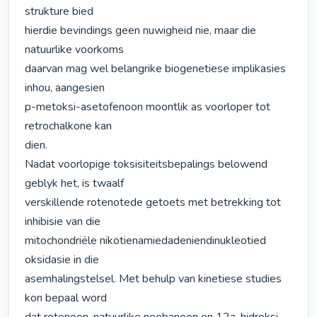
strukture bied

hierdie bevindings geen nuwigheid nie, maar die 
natuurlike voorkoms

daarvan mag wel belangrike biogenetiese implikasies 
inhou, aangesien

p-metoksi-asetofenoon moontlik as voorloper tot 
retrochalkone kan

dien.

Nadat voorlopige toksisiteitsbepalings belowend 
geblyk het, is twaalf

verskillende rotenotede getoets met betrekking tot 
inhibisie van die

mitochondriële nikotienamiedadeniendinukleotied 
oksidasie in die

asemhalingstelsel. Met behulp van kinetiese studies 
kon bepaal word
