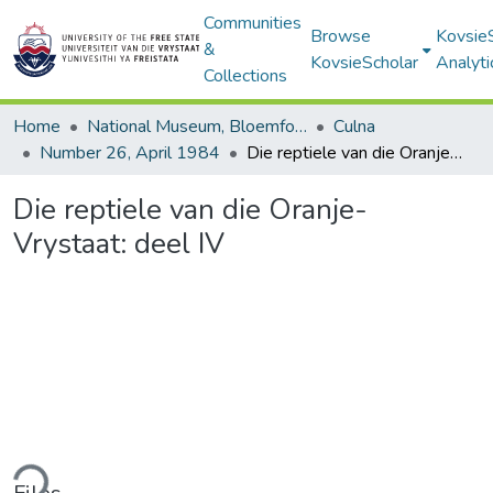
Communities
Browse
Kovsie
&
KovsieScholar
Analyti
Collections
Home
National Museum, Bloemfontein
Culna
Number 26, April 1984
Die reptiele van die Oranje-Vrystaat: deel IV
Die reptiele van die Oranje-
Vrystaat: deel IV
ding...