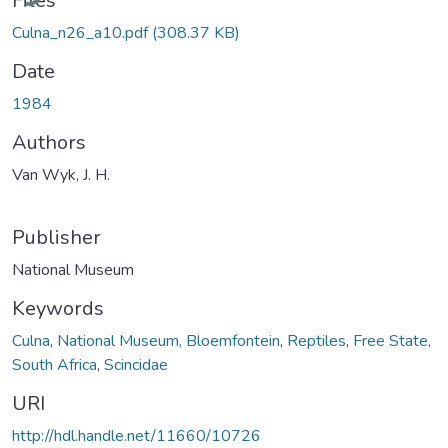
Files
Culna_n26_a10.pdf
(308.37 KB)
Date
1984
Authors
Van Wyk, J. H.
Publisher
National Museum
Keywords
Culna
,
National Museum, Bloemfontein
,
Reptiles
,
Free State,
South Africa
,
Scincidae
URI
http://hdl.handle.net/11660/10726